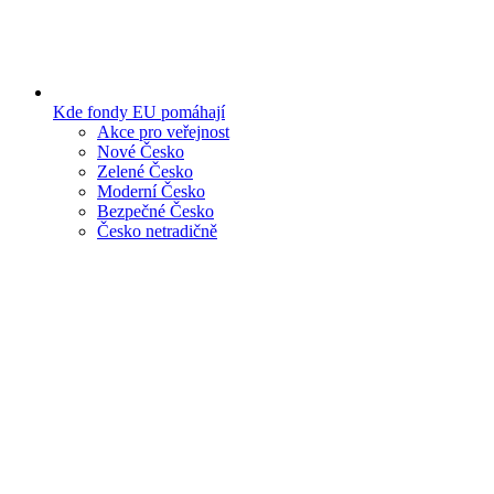
Kde fondy EU pomáhají
Akce pro veřejnost
Nové Česko
Zelené Česko
Moderní Česko
Bezpečné Česko
Česko netradičně