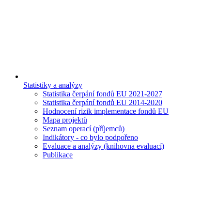
Statistiky a analýzy
Statistika čerpání fondů EU 2021-2027
Statistika čerpání fondů EU 2014-2020
Hodnocení rizik implementace fondů EU
Mapa projektů
Seznam operací (příjemců)
Indikátory - co bylo podpořeno
Evaluace a analýzy (knihovna evaluací)
Publikace