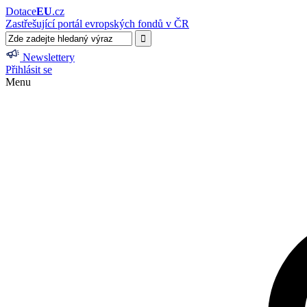
Dotace
EU
.cz
Zastřešující portál evropských fondů v ČR
Newslettery
Přihlásit se
Menu