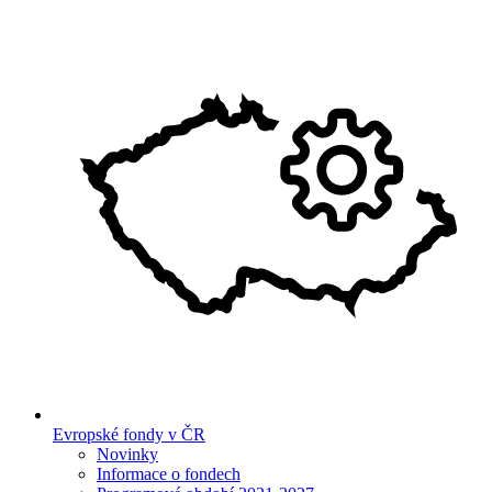
Evropské fondy v ČR
Novinky
Informace o fondech