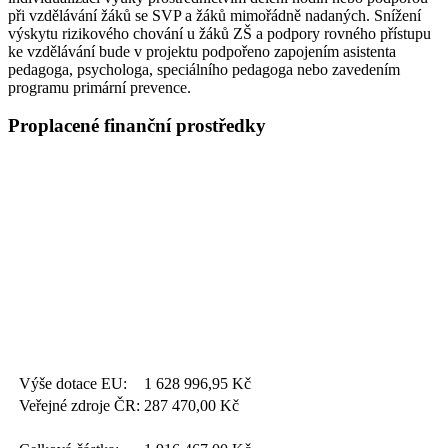
při vzdělávání žáků se SVP a žáků mimořádně nadaných. Snížení
výskytu rizikového chování u žáků ZŠ a podpory rovného přístupu
ke vzdělávání bude v projektu podpořeno zapojením asistenta
pedagoga, psychologa, speciálního pedagoga nebo zavedením
programu primární prevence.
Proplacené finanční prostředky
Výše dotace EU:
1 628 996,95
Kč
Veřejné zdroje ČR:
287 470,00
Kč