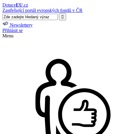
Dotace
EU
.cz
Zastřešující portál evropských fondů v ČR
Newslettery
Přihlásit se
Menu