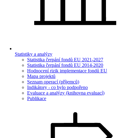
Statistiky a analýzy
Statistika čerpání fondů EU 2021-2027
Statistika čerpání fondů EU 2014-2020
Hodnocení rizik implementace fondů EU
Mapa projektů
Seznam operací (příjemců)
Indikátory - co bylo podpořeno
Evaluace a analýzy (knihovna evaluací)
Publikace