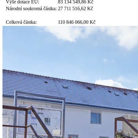
Výše dotace EU:
83 134 549,86
Kč
Národní soukromá částka:
27 711 516,62
Kč
Celková částka:
110 846 066,00
Kč