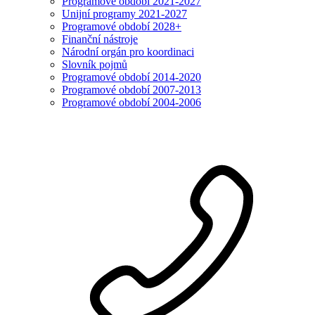
Programové období 2021-2027
Unijní programy 2021-2027
Programové období 2028+
Finanční nástroje
Národní orgán pro koordinaci
Slovník pojmů
Programové období 2014-2020
Programové období 2007-2013
Programové období 2004-2006