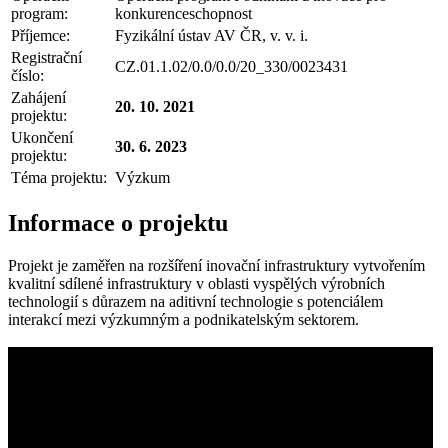
program:
konkurenceschopnost
Příjemce:
Fyzikální ústav AV ČR, v. v. i.
Registrační
CZ.01.1.02/0.0/0.0/20_330/0023431
číslo:
Zahájení
20. 10. 2021
projektu:
Ukončení
30. 6. 2023
projektu:
Téma projektu:
Výzkum
Informace o projektu
Projekt je zaměřen na rozšíření inovační infrastruktury vytvořením
kvalitní sdílené infrastruktury v oblasti vyspělých výrobních
technologií s důrazem na aditivní technologie s potenciálem
interakcí mezi výzkumným a podnikatelským sektorem.