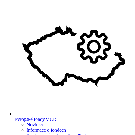
Evropské fondy v ČR
Novinky
Informace o fondech