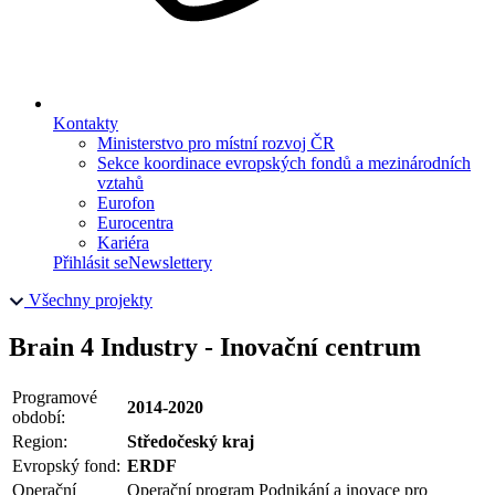
Kontakty
Ministerstvo pro místní rozvoj ČR
Sekce koordinace evropských fondů a mezinárodních
vztahů
Eurofon
Eurocentra
Kariéra
Přihlásit se
Newslettery
Všechny projekty
Brain 4 Industry - Inovační centrum
Programové
2014-2020
období:
Region:
Středočeský kraj
Evropský fond:
ERDF
Operační
Operační program Podnikání a inovace pro