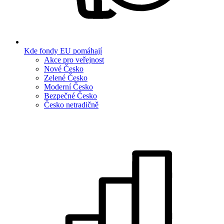
Kde fondy EU pomáhají
Akce pro veřejnost
Nové Česko
Zelené Česko
Moderní Česko
Bezpečné Česko
Česko netradičně