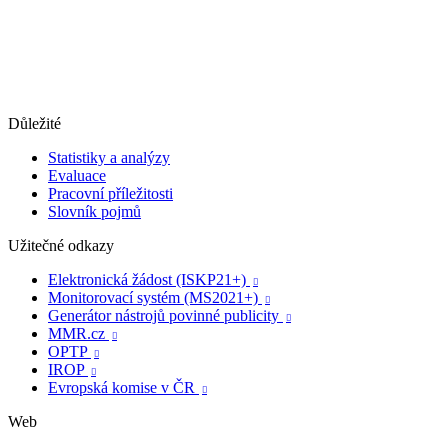
Důležité
Statistiky a analýzy
Evaluace
Pracovní příležitosti
Slovník pojmů
Užitečné odkazy
Elektronická žádost (ISKP21+)

Monitorovací systém (MS2021+)

Generátor nástrojů povinné publicity

MMR.cz

OPTP

IROP

Evropská komise v ČR

Web