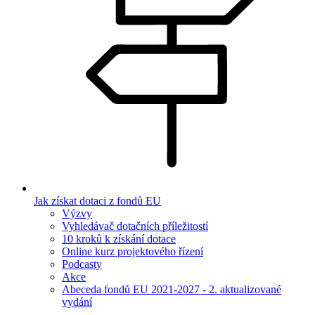
Jak získat dotaci z fondů EU
Výzvy
Vyhledávač dotačních příležitostí
10 kroků k získání dotace
Online kurz projektového řízení
Podcasty
Akce
Abeceda fondů EU 2021-2027 - 2. aktualizované
vydání