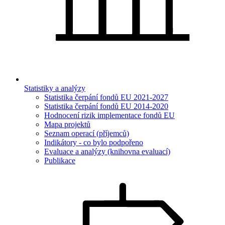
Statistiky a analýzy
Statistika čerpání fondů EU 2021-2027
Statistika čerpání fondů EU 2014-2020
Hodnocení rizik implementace fondů EU
Mapa projektů
Seznam operací (příjemců)
Indikátory - co bylo podpořeno
Evaluace a analýzy (knihovna evaluací)
Publikace