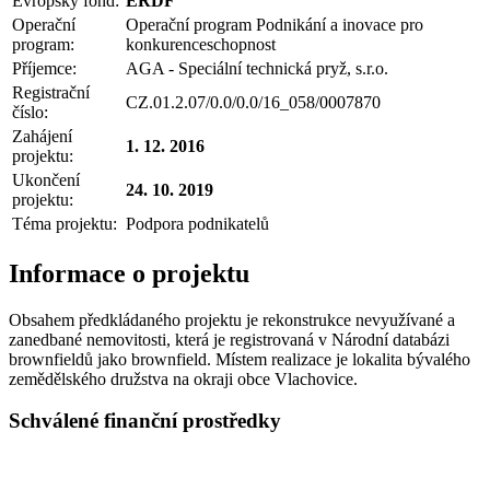
Evropský fond:
ERDF
Operační
Operační program Podnikání a inovace pro
program:
konkurenceschopnost
Příjemce:
AGA - Speciální technická pryž, s.r.o.
Registrační
CZ.01.2.07/0.0/0.0/16_058/0007870
číslo:
Zahájení
1. 12. 2016
projektu:
Ukončení
24. 10. 2019
projektu:
Téma projektu:
Podpora podnikatelů
Informace o projektu
Obsahem předkládaného projektu je rekonstrukce nevyužívané a
zanedbané nemovitosti, která je registrovaná v Národní databázi
brownfieldů jako brownfield. Místem realizace je lokalita bývalého
zemědělského družstva na okraji obce Vlachovice.
Schválené finanční prostředky