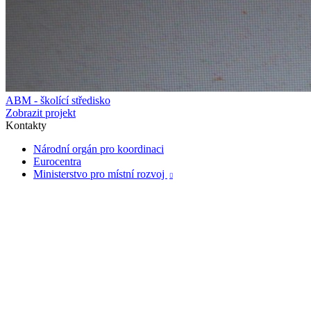
ABM - školící středisko
Zobrazit projekt
Kontakty
Národní orgán pro koordinaci
Eurocentra
Ministerstvo pro místní rozvoj
