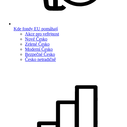
Kde fondy EU pomáhají
Akce pro veřejnost
Nové Česko
Zelené Česko
Moderní Česko
Bezpečné Česko
Česko netradičně