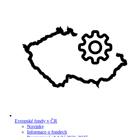
Evropské fondy v ČR
Novinky
Informace o fondech