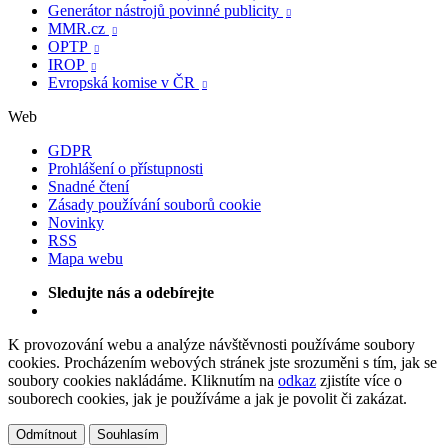
Generátor nástrojů povinné publicity

MMR.cz

OPTP

IROP

Evropská komise v ČR

Web
GDPR
Prohlášení o přístupnosti
Snadné čtení
Zásady používání souborů cookie
Novinky
RSS
Mapa webu
Sledujte nás a odebírejte
K provozování webu a analýze návštěvnosti používáme soubory
cookies. Procházením webových stránek jste srozuměni s tím, jak se
soubory cookies nakládáme. Kliknutím na
odkaz
zjistíte více o
souborech cookies, jak je používáme a jak je povolit či zakázat.
Odmítnout
Souhlasím