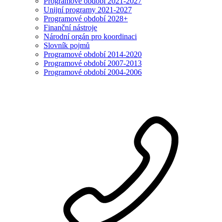
Programové období 2021-2027
Unijní programy 2021-2027
Programové období 2028+
Finanční nástroje
Národní orgán pro koordinaci
Slovník pojmů
Programové období 2014-2020
Programové období 2007-2013
Programové období 2004-2006