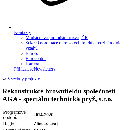
Kontakty
Ministerstvo pro místní rozvoj ČR
Sekce koordinace evropských fondů a mezinárodních
vztahů
Eurofon
Eurocentra
Kariéra
Přihlásit se
Newslettery
Všechny projekty
Rekonstrukce brownfieldu společnosti
AGA - speciální technická pryž, s.r.o.
Programové
2014-2020
období:
Region:
Zlínský kraj