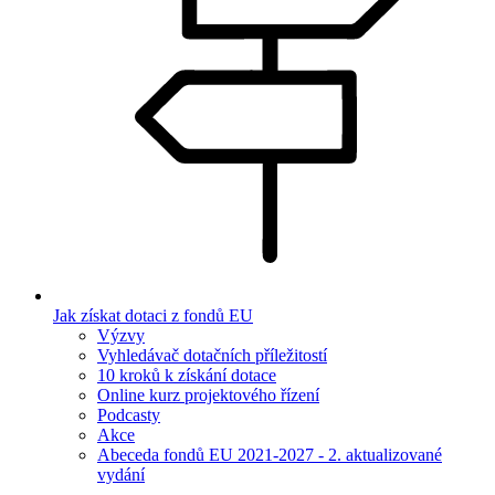
Jak získat dotaci z fondů EU
Výzvy
Vyhledávač dotačních příležitostí
10 kroků k získání dotace
Online kurz projektového řízení
Podcasty
Akce
Abeceda fondů EU 2021-2027 - 2. aktualizované
vydání