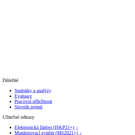
Důležité
Statistiky a analýzy
Evaluace
Pracovní příležitosti
Slovník pojmů
Užitečné odkazy
Elektronická žádost (ISKP21+)

Monitorovací systém (MS2021+)
