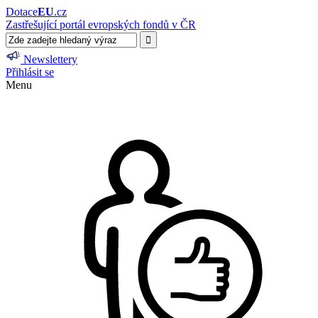
Dotace
EU
.cz
Zastřešující portál evropských fondů v ČR
Newslettery
Přihlásit se
Menu