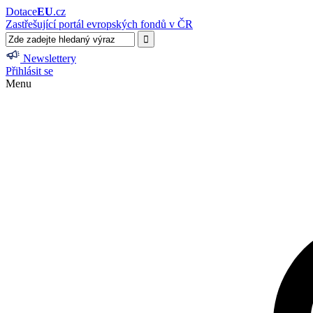
Dotace
EU
.cz
Zastřešující portál evropských fondů v ČR
Newslettery
Přihlásit se
Menu