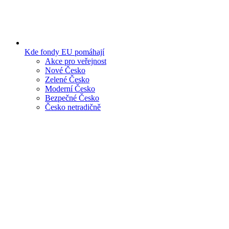
Kde fondy EU pomáhají
Akce pro veřejnost
Nové Česko
Zelené Česko
Moderní Česko
Bezpečné Česko
Česko netradičně