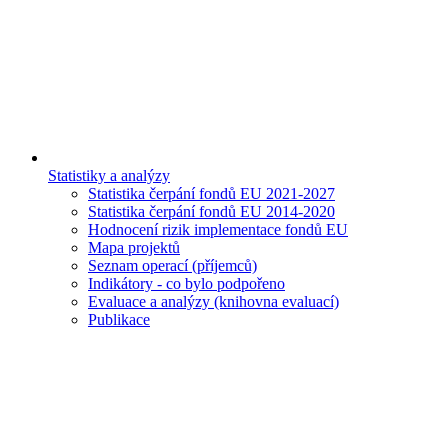
Statistiky a analýzy
Statistika čerpání fondů EU 2021-2027
Statistika čerpání fondů EU 2014-2020
Hodnocení rizik implementace fondů EU
Mapa projektů
Seznam operací (příjemců)
Indikátory - co bylo podpořeno
Evaluace a analýzy (knihovna evaluací)
Publikace