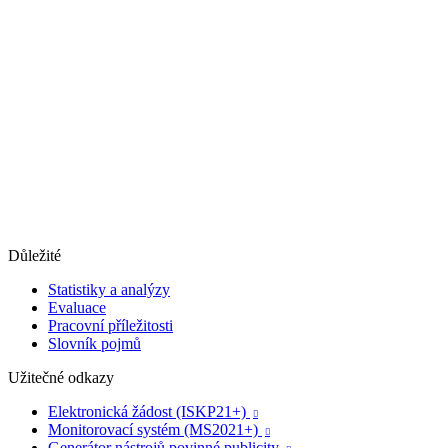
Důležité
Statistiky a analýzy
Evaluace
Pracovní příležitosti
Slovník pojmů
Užitečné odkazy
Elektronická žádost (ISKP21+)

Monitorovací systém (MS2021+)

Generátor nástrojů povinné publicity