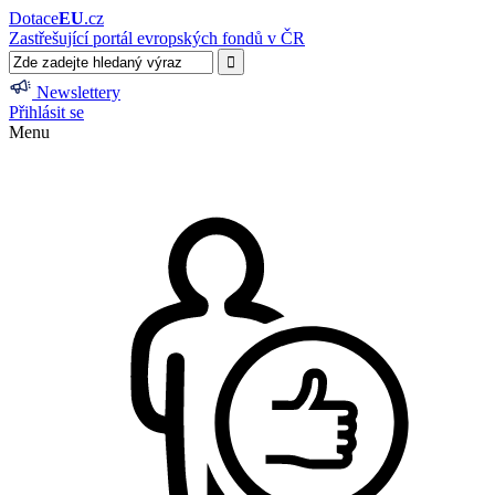
Dotace
EU
.cz
Zastřešující portál evropských fondů v ČR
Newslettery
Přihlásit se
Menu