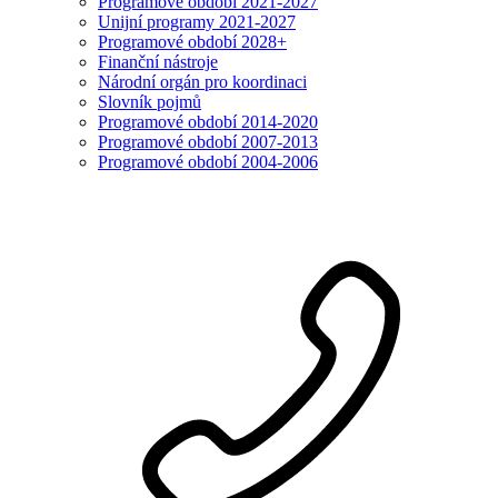
Programové období 2021-2027
Unijní programy 2021-2027
Programové období 2028+
Finanční nástroje
Národní orgán pro koordinaci
Slovník pojmů
Programové období 2014-2020
Programové období 2007-2013
Programové období 2004-2006