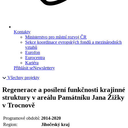
Kontakty
Ministerstvo pro místní rozvoj ČR
Sekce koordinace evropských fondů a mezinárodních
vztahů
Eurofon
Eurocentra
Kariéra
Přihlásit se
Newslettery
Všechny projekty
Regenerace a posílení funkčnosti krajinné
struktury v areálu Památníku Jana Žižky
v Trocnově
Programové období:
2014-2020
Region:
Jihočeský kraj