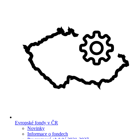
Evropské fondy v ČR
Novinky
Informace o fondech