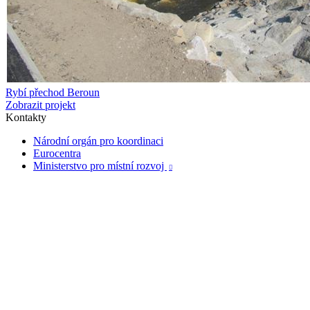
Rybí přechod Beroun
Zobrazit projekt
Kontakty
Národní orgán pro koordinaci
Eurocentra
Ministerstvo pro místní rozvoj
