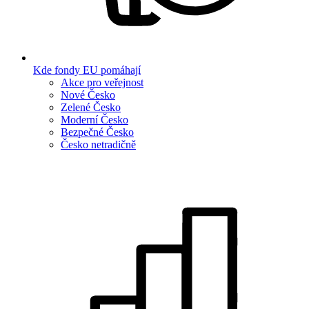
Kde fondy EU pomáhají
Akce pro veřejnost
Nové Česko
Zelené Česko
Moderní Česko
Bezpečné Česko
Česko netradičně