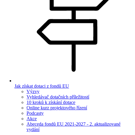
Jak získat dotaci z fondů EU
Výzvy
Vyhledávač dotačních příležitostí
10 kroků k získání dotace
Online kurz projektového řízení
Podcasty
Akce
Abeceda fondů EU 2021-2027 - 2. aktualizované
vydání