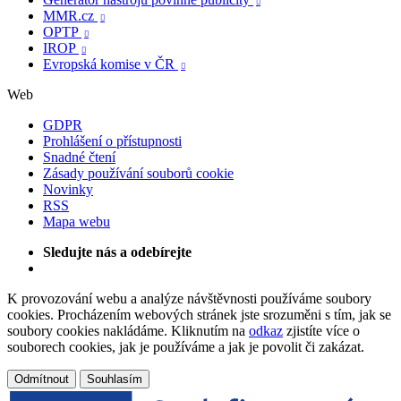

MMR.cz

OPTP

IROP

Evropská komise v ČR

Web
GDPR
Prohlášení o přístupnosti
Snadné čtení
Zásady používání souborů cookie
Novinky
RSS
Mapa webu
Sledujte nás a odebírejte
K provozování webu a analýze návštěvnosti používáme soubory
cookies. Procházením webových stránek jste srozuměni s tím, jak se
soubory cookies nakládáme. Kliknutím na
odkaz
zjistíte více o
souborech cookies, jak je používáme a jak je povolit či zakázat.
Odmítnout
Souhlasím