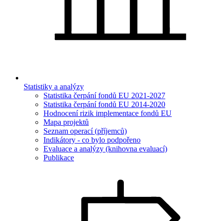
Statistiky a analýzy
Statistika čerpání fondů EU 2021-2027
Statistika čerpání fondů EU 2014-2020
Hodnocení rizik implementace fondů EU
Mapa projektů
Seznam operací (příjemců)
Indikátory - co bylo podpořeno
Evaluace a analýzy (knihovna evaluací)
Publikace