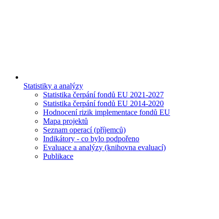
Statistiky a analýzy
Statistika čerpání fondů EU 2021-2027
Statistika čerpání fondů EU 2014-2020
Hodnocení rizik implementace fondů EU
Mapa projektů
Seznam operací (příjemců)
Indikátory - co bylo podpořeno
Evaluace a analýzy (knihovna evaluací)
Publikace