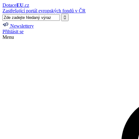
Dotace
EU
.cz
Zastřešující portál evropských fondů v ČR
Newslettery
Přihlásit se
Menu