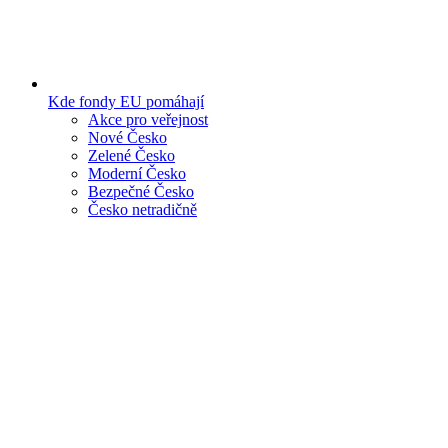
Kde fondy EU pomáhají
Akce pro veřejnost
Nové Česko
Zelené Česko
Moderní Česko
Bezpečné Česko
Česko netradičně