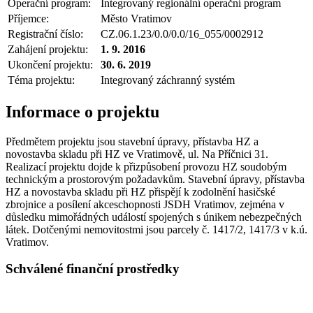
Operační program:
Integrovaný regionální operační program
Příjemce:
Město Vratimov
Registrační číslo:
CZ.06.1.23/0.0/0.0/16_055/0002912
Zahájení projektu:
1. 9. 2016
Ukončení projektu:
30. 6. 2019
Téma projektu:
Integrovaný záchranný systém
Informace o projektu
Předmětem projektu jsou stavební úpravy, přístavba HZ a
novostavba skladu při HZ ve Vratimově, ul. Na Příčnici 31.
Realizací projektu dojde k přizpůsobení provozu HZ soudobým
technickým a prostorovým požadavkům. Stavební úpravy, přístavba
HZ a novostavba skladu při HZ přispějí k zodolnění hasičské
zbrojnice a posílení akceschopnosti JSDH Vratimov, zejména v
důsledku mimořádných událostí spojených s únikem nebezpečných
látek. Dotčenými nemovitostmi jsou parcely č. 1417/2, 1417/3 v k.ú.
Vratimov.
Schválené finanční prostředky