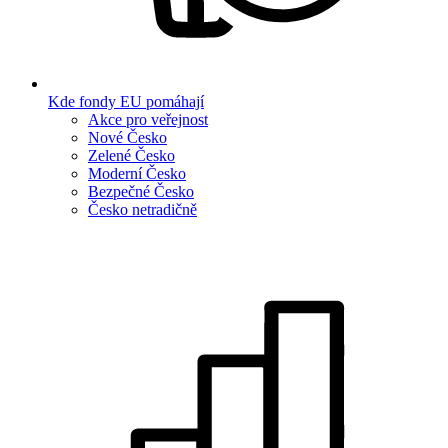
Kde fondy EU pomáhají
Akce pro veřejnost
Nové Česko
Zelené Česko
Moderní Česko
Bezpečné Česko
Česko netradičně