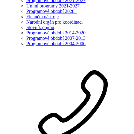
Programové období 2021-2027
Unijní programy 2021-2027
Programové období 2028+
Finanční nástroje
Národní orgán pro koordinaci
Slovník pojmů
Programové období 2014-2020
Programové období 2007-2013
Programové období 2004-2006