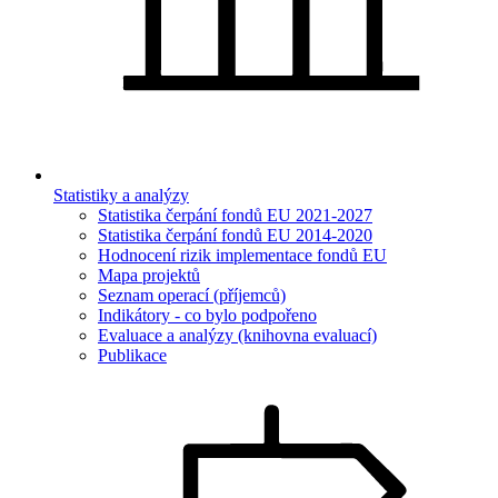
Statistiky a analýzy
Statistika čerpání fondů EU 2021-2027
Statistika čerpání fondů EU 2014-2020
Hodnocení rizik implementace fondů EU
Mapa projektů
Seznam operací (příjemců)
Indikátory - co bylo podpořeno
Evaluace a analýzy (knihovna evaluací)
Publikace