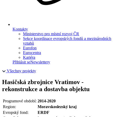
Kontakty
Ministerstvo pro místní rozvoj ČR
Sekce koordinace evropských fondů a mezinárodních
vztahů
Eurofon
Eurocentra
Kariéra
Přihlásit se
Newslettery
Všechny projekty
Hasičská zbrojnice Vratimov -
rekonstrukce a dostavba objektu
Programové období:
2014-2020
Region:
Moravskoslezský kraj
Evropský fond:
ERDF