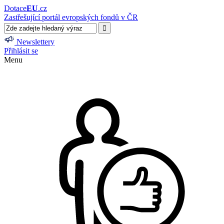
Dotace
EU
.cz
Zastřešující portál evropských fondů v ČR
Newslettery
Přihlásit se
Menu