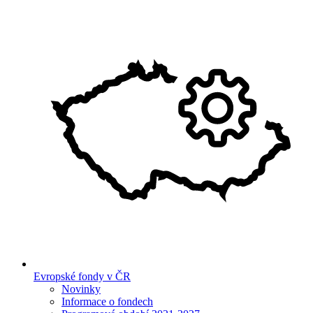
Evropské fondy v ČR
Novinky
Informace o fondech