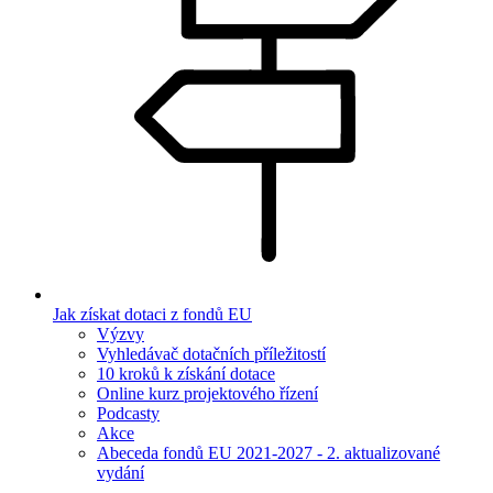
Jak získat dotaci z fondů EU
Výzvy
Vyhledávač dotačních příležitostí
10 kroků k získání dotace
Online kurz projektového řízení
Podcasty
Akce
Abeceda fondů EU 2021-2027 - 2. aktualizované
vydání