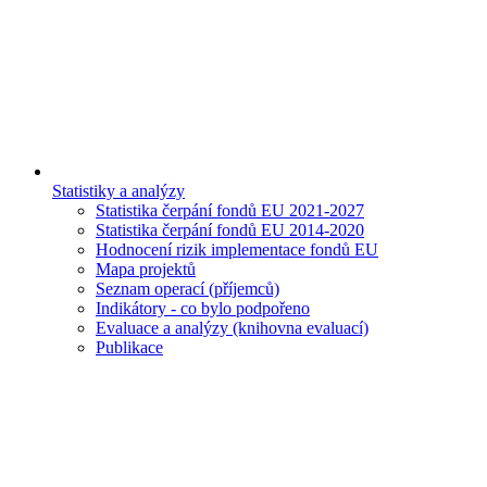
Statistiky a analýzy
Statistika čerpání fondů EU 2021-2027
Statistika čerpání fondů EU 2014-2020
Hodnocení rizik implementace fondů EU
Mapa projektů
Seznam operací (příjemců)
Indikátory - co bylo podpořeno
Evaluace a analýzy (knihovna evaluací)
Publikace