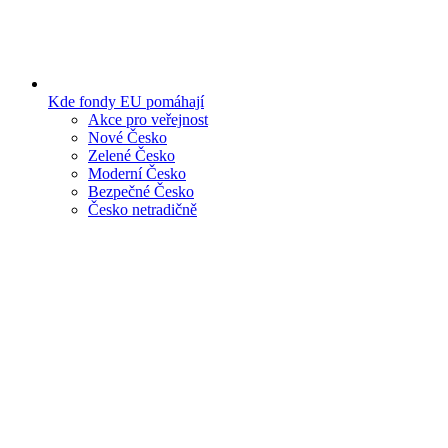
Kde fondy EU pomáhají
Akce pro veřejnost
Nové Česko
Zelené Česko
Moderní Česko
Bezpečné Česko
Česko netradičně