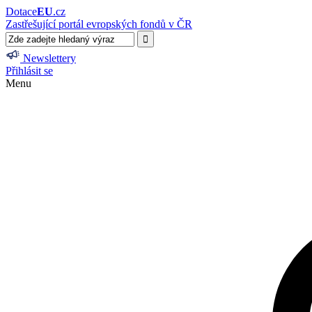
Dotace
EU
.cz
Zastřešující portál evropských fondů v ČR
Newslettery
Přihlásit se
Menu