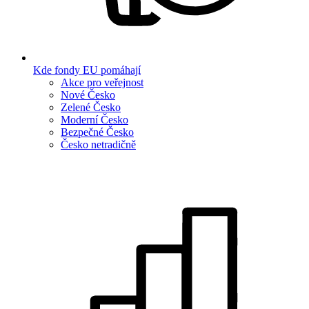
Kde fondy EU pomáhají
Akce pro veřejnost
Nové Česko
Zelené Česko
Moderní Česko
Bezpečné Česko
Česko netradičně