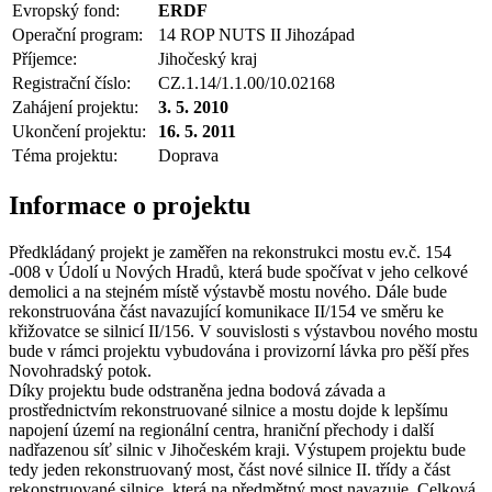
Evropský fond:
ERDF
Operační program:
14 ROP NUTS II Jihozápad
Příjemce:
Jihočeský kraj
Registrační číslo:
CZ.1.14/1.1.00/10.02168
Zahájení projektu:
3. 5. 2010
Ukončení projektu:
16. 5. 2011
Téma projektu:
Doprava
Informace o projektu
Předkládaný projekt je zaměřen na rekonstrukci mostu ev.č. 154
-008 v Údolí u Nových Hradů, která bude spočívat v jeho celkové
demolici a na stejném místě výstavbě mostu nového. Dále bude
rekonstruována část navazující komunikace II/154 ve směru ke
křižovatce se silnicí II/156. V souvislosti s výstavbou nového mostu
bude v rámci projektu vybudována i provizorní lávka pro pěší přes
Novohradský potok.
Díky projektu bude odstraněna jedna bodová závada a
prostřednictvím rekonstruované silnice a mostu dojde k lepšímu
napojení území na regionální centra, hraniční přechody i další
nadřazenou síť silnic v Jihočeském kraji. Výstupem projektu bude
tedy jeden rekonstruovaný most, část nové silnice II. třídy a část
rekonstruované silnice, která na předmětný most navazuje. Celková