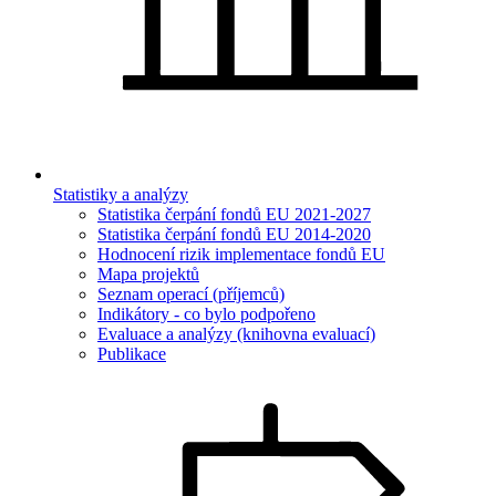
Statistiky a analýzy
Statistika čerpání fondů EU 2021-2027
Statistika čerpání fondů EU 2014-2020
Hodnocení rizik implementace fondů EU
Mapa projektů
Seznam operací (příjemců)
Indikátory - co bylo podpořeno
Evaluace a analýzy (knihovna evaluací)
Publikace