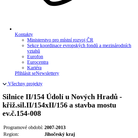
Kontakty
Ministerstvo pro místní rozvoj ČR
Sekce koordinace evropských fondů a mezinárodních
vztahů
Eurofon
Eurocentra
Kariéra
Přihlásit se
Newslettery
Všechny projekty
Silnice II/154 Údolí u Nových Hradů -
křiž.sil.II/154xII/156 a stavba mostu
ev.č.154-008
Programové období:
2007-2013
Region:
Jihočeský kraj