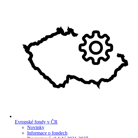
Evropské fondy v ČR
Novinky
Informace o fondech