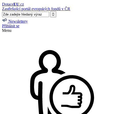
Dotace
EU
.cz
Zastřešující portál evropských fondů v ČR
Newslettery
Přihlásit se
Menu