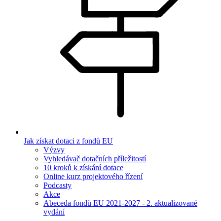
Jak získat dotaci z fondů EU
Výzvy
Vyhledávač dotačních příležitostí
10 kroků k získání dotace
Online kurz projektového řízení
Podcasty
Akce
Abeceda fondů EU 2021-2027 - 2. aktualizované
vydání