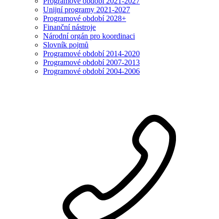
Programové období 2021-2027
Unijní programy 2021-2027
Programové období 2028+
Finanční nástroje
Národní orgán pro koordinaci
Slovník pojmů
Programové období 2014-2020
Programové období 2007-2013
Programové období 2004-2006