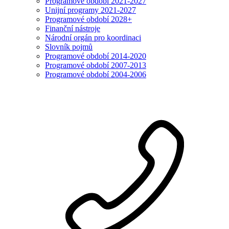
Programové období 2021-2027
Unijní programy 2021-2027
Programové období 2028+
Finanční nástroje
Národní orgán pro koordinaci
Slovník pojmů
Programové období 2014-2020
Programové období 2007-2013
Programové období 2004-2006