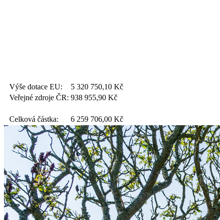
Výše dotace EU:
5 320 750,10
Kč
Veřejné zdroje ČR:
938 955,90
Kč
Celková částka:
6 259 706,00
Kč