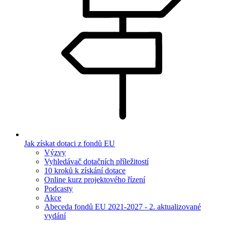
Jak získat dotaci z fondů EU
Výzvy
Vyhledávač dotačních příležitostí
10 kroků k získání dotace
Online kurz projektového řízení
Podcasty
Akce
Abeceda fondů EU 2021-2027 - 2. aktualizované
vydání