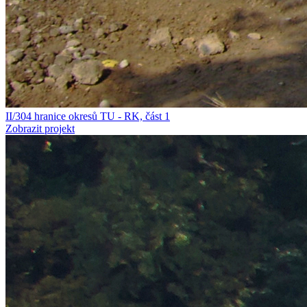
II/304 hranice okresů TU - RK, část 1
Zobrazit projekt