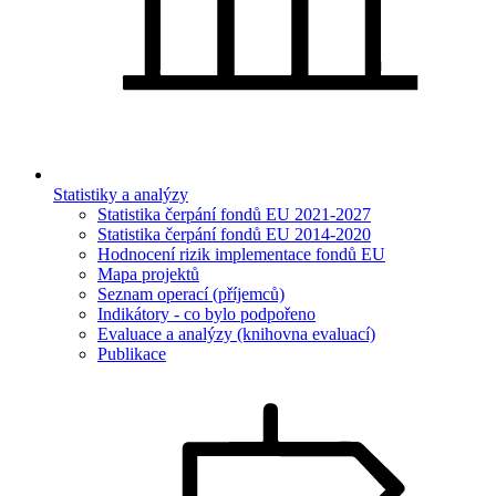
Statistiky a analýzy
Statistika čerpání fondů EU 2021-2027
Statistika čerpání fondů EU 2014-2020
Hodnocení rizik implementace fondů EU
Mapa projektů
Seznam operací (příjemců)
Indikátory - co bylo podpořeno
Evaluace a analýzy (knihovna evaluací)
Publikace