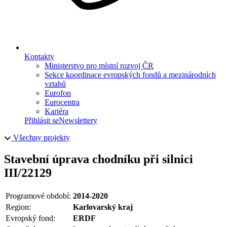
Kontakty
Ministerstvo pro místní rozvoj ČR
Sekce koordinace evropských fondů a mezinárodních
vztahů
Eurofon
Eurocentra
Kariéra
Přihlásit se
Newslettery
Všechny projekty
Stavební úprava chodníku při silnici
III/22129
Programové období:
2014-2020
Region:
Karlovarský kraj
Evropský fond:
ERDF