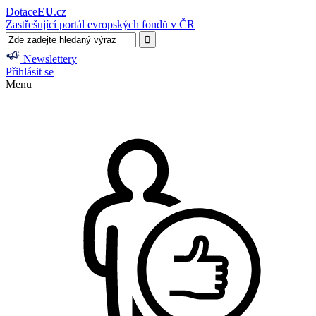
Dotace
EU
.cz
Zastřešující portál evropských fondů v ČR
Newslettery
Přihlásit se
Menu