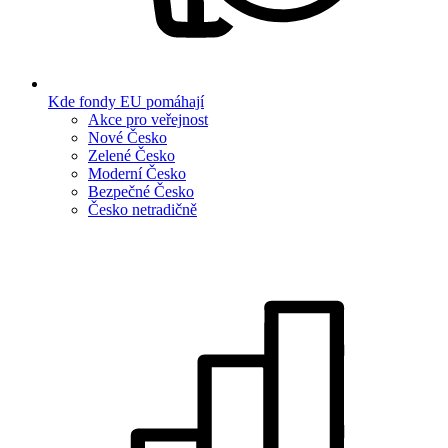
Kde fondy EU pomáhají
Akce pro veřejnost
Nové Česko
Zelené Česko
Moderní Česko
Bezpečné Česko
Česko netradičně