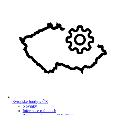
Evropské fondy v ČR
Novinky
Informace o fondech