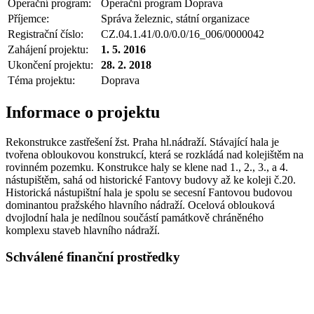
Operační program:
Operační program Doprava
Příjemce:
Správa železnic, státní organizace
Registrační číslo:
CZ.04.1.41/0.0/0.0/16_006/0000042
Zahájení projektu:
1. 5. 2016
Ukončení projektu:
28. 2. 2018
Téma projektu:
Doprava
Informace o projektu
Rekonstrukce zastřešení žst. Praha hl.nádraží. Stávající hala je
tvořena obloukovou konstrukcí, která se rozkládá nad kolejištěm na
rovinném pozemku. Konstrukce haly se klene nad 1., 2., 3., a 4.
nástupištěm, sahá od historické Fantovy budovy až ke koleji č.20.
Historická nástupištní hala je spolu se secesní Fantovou budovou
dominantou pražského hlavního nádraží. Ocelová oblouková
dvojlodní hala je nedílnou součástí památkově chráněného
komplexu staveb hlavního nádraží.
Schválené finanční prostředky