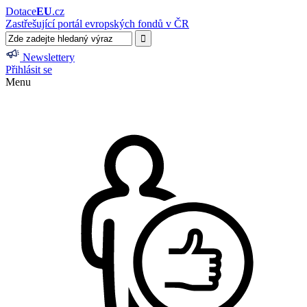
Dotace
EU
.cz
Zastřešující portál evropských fondů v ČR
Newslettery
Přihlásit se
Menu