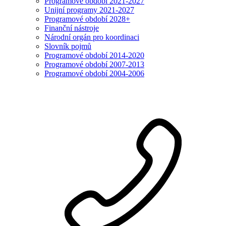
Programové období 2021-2027
Unijní programy 2021-2027
Programové období 2028+
Finanční nástroje
Národní orgán pro koordinaci
Slovník pojmů
Programové období 2014-2020
Programové období 2007-2013
Programové období 2004-2006