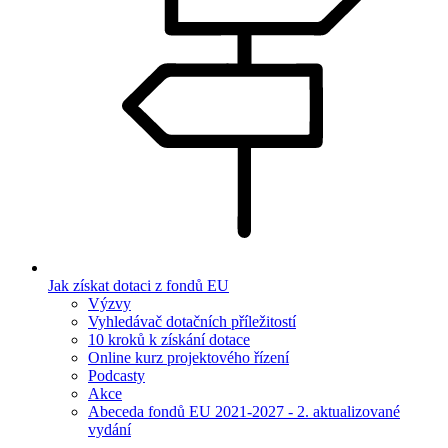
Jak získat dotaci z fondů EU
Výzvy
Vyhledávač dotačních příležitostí
10 kroků k získání dotace
Online kurz projektového řízení
Podcasty
Akce
Abeceda fondů EU 2021-2027 - 2. aktualizované
vydání