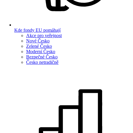
Kde fondy EU pomáhají
Akce pro veřejnost
Nové Česko
Zelené Česko
Moderní Česko
Bezpečné Česko
Česko netradičně