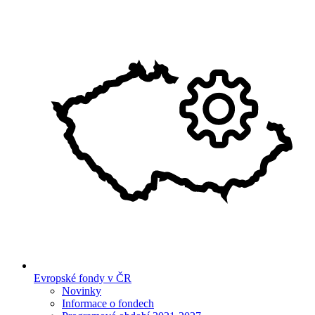
Evropské fondy v ČR
Novinky
Informace o fondech