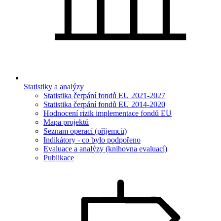
Statistiky a analýzy
Statistika čerpání fondů EU 2021-2027
Statistika čerpání fondů EU 2014-2020
Hodnocení rizik implementace fondů EU
Mapa projektů
Seznam operací (příjemců)
Indikátory - co bylo podpořeno
Evaluace a analýzy (knihovna evaluací)
Publikace