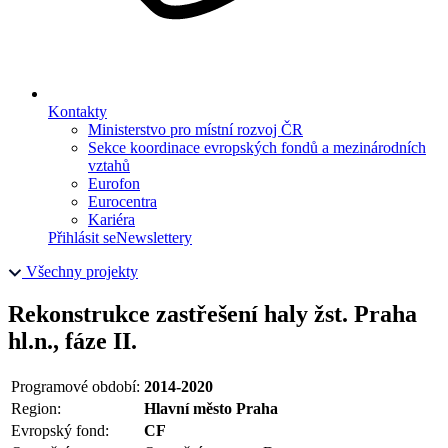
Kontakty
Ministerstvo pro místní rozvoj ČR
Sekce koordinace evropských fondů a mezinárodních
vztahů
Eurofon
Eurocentra
Kariéra
Přihlásit se
Newslettery
Všechny projekty
Rekonstrukce zastřešení haly žst. Praha
hl.n., fáze II.
Programové období:
2014-2020
Region:
Hlavní město Praha
Evropský fond:
CF