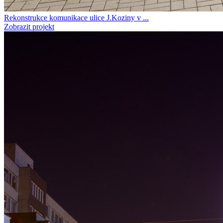
Rekonstrukce komunikace ulice J.Koziny v ...
Zobrazit projekt