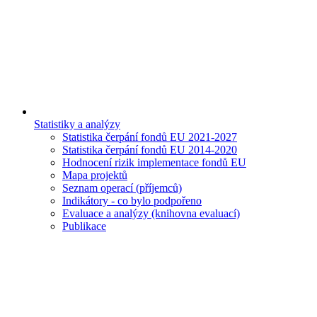
Statistiky a analýzy
Statistika čerpání fondů EU 2021-2027
Statistika čerpání fondů EU 2014-2020
Hodnocení rizik implementace fondů EU
Mapa projektů
Seznam operací (příjemců)
Indikátory - co bylo podpořeno
Evaluace a analýzy (knihovna evaluací)
Publikace