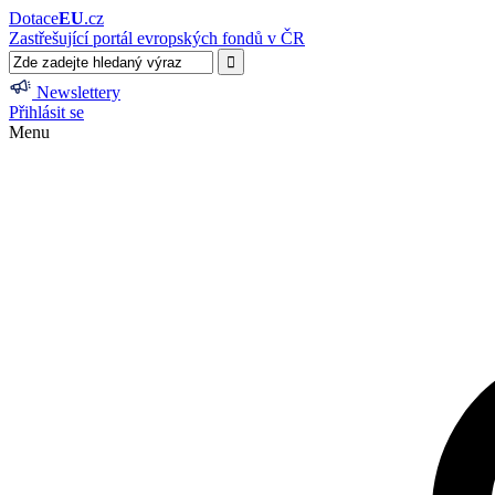
Dotace
EU
.cz
Zastřešující portál evropských fondů v ČR
Newslettery
Přihlásit se
Menu