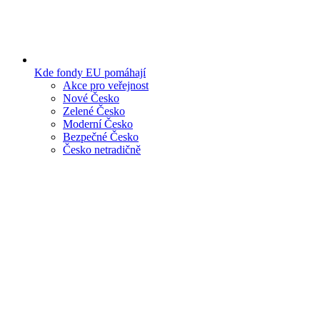
Kde fondy EU pomáhají
Akce pro veřejnost
Nové Česko
Zelené Česko
Moderní Česko
Bezpečné Česko
Česko netradičně