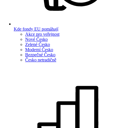
Kde fondy EU pomáhají
Akce pro veřejnost
Nové Česko
Zelené Česko
Moderní Česko
Bezpečné Česko
Česko netradičně