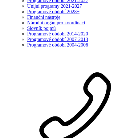
Programové období 2021-2027
Unijní programy 2021-2027
Programové období 2028+
Finanční nástroje
Národní orgán pro koordinaci
Slovník pojmů
Programové období 2014-2020
Programové období 2007-2013
Programové období 2004-2006