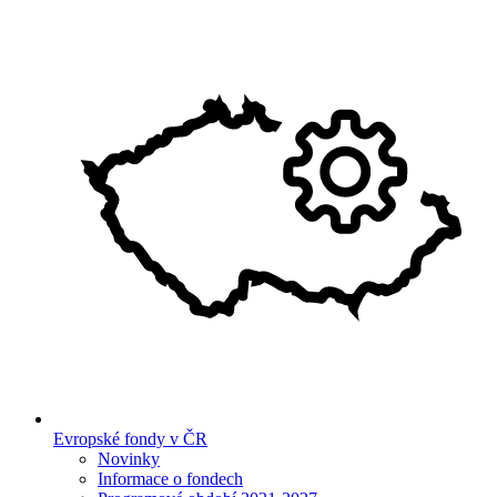
Evropské fondy v ČR
Novinky
Informace o fondech