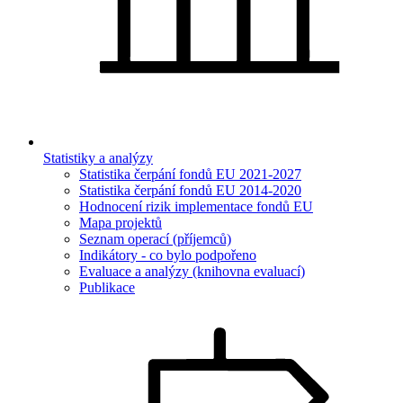
Statistiky a analýzy
Statistika čerpání fondů EU 2021-2027
Statistika čerpání fondů EU 2014-2020
Hodnocení rizik implementace fondů EU
Mapa projektů
Seznam operací (příjemců)
Indikátory - co bylo podpořeno
Evaluace a analýzy (knihovna evaluací)
Publikace