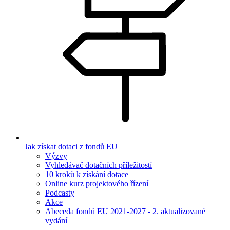
Jak získat dotaci z fondů EU
Výzvy
Vyhledávač dotačních příležitostí
10 kroků k získání dotace
Online kurz projektového řízení
Podcasty
Akce
Abeceda fondů EU 2021-2027 - 2. aktualizované
vydání