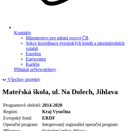
Kontakty
Ministerstvo pro místní rozvoj ČR
Sekce koordinace evropských fondů a mezinárodních
vztahů
Eurofon
Eurocentra
Kariéra
Přihlásit se
Newslettery
Všechny projekty
Mateřská škola, ul. Na Dolech, Jihlava
Programové období:
2014-2020
Region:
Kraj Vysočina
Evropský fond:
ERDF
Operační program:
Integrovaný regionální operační program
Příjemce:
Statutární město Jihlava