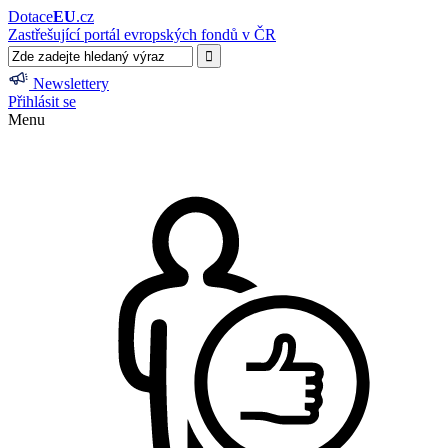
Dotace
EU
.cz
Zastřešující portál evropských fondů v ČR
Newslettery
Přihlásit se
Menu