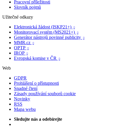
Pracovní příležitosti
Slovník pojmů
Užitečné odkazy
Elektronická žádost (ISKP21+)

Monitorovací systém (MS2021+)

Generátor nástrojů povinné publicity

MMR.cz

OPTP

IROP

Evropská komise v ČR

Web
GDPR
Prohlášení o přístupnosti
Snadné čtení
Zásady používání souborů cookie
Novinky
RSS
Mapa webu
Sledujte nás a odebírejte