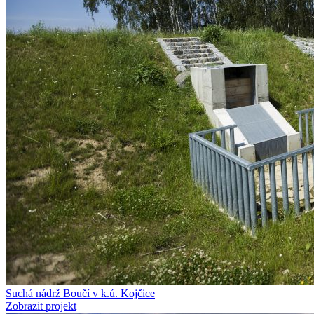
Suchá nádrž Boučí v k.ú. Kojčice
Zobrazit projekt