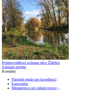
Protipovodňová ochrana obce Žiželice
Zobrazit projekt
Kontakty
Národní orgán pro koordinaci
Eurocentra
Ministerstvo pro místní rozvoj
