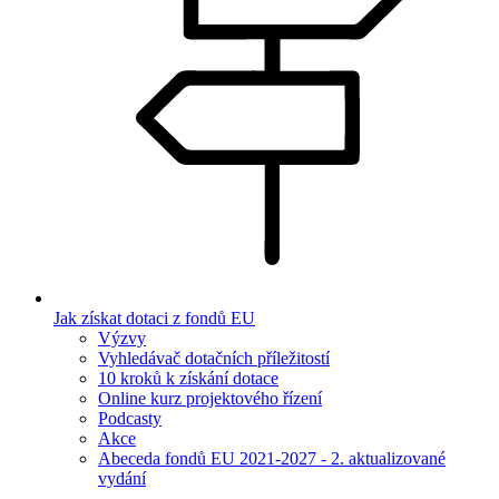
Jak získat dotaci z fondů EU
Výzvy
Vyhledávač dotačních příležitostí
10 kroků k získání dotace
Online kurz projektového řízení
Podcasty
Akce
Abeceda fondů EU 2021-2027 - 2. aktualizované
vydání