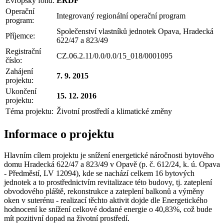
Evropský fond:
ERDF
Operační
Integrovaný regionální operační program
program:
Společenství vlastníků jednotek Opava, Hradecká
Příjemce:
622/47 a 823/49
Registrační
CZ.06.2.11/0.0/0.0/15_018/0001095
číslo:
Zahájení
7. 9. 2015
projektu:
Ukončení
15. 12. 2016
projektu:
Téma projektu:
Životní prostředí a klimatické změny
Informace o projektu
Hlavním cílem projektu je snížení energetické náročnosti bytového
domu Hradecká 622/47 a 823/49 v Opavě (p. č. 612/24, k. ú. Opava
- Předměstí, LV 12094), kde se nachází celkem 16 bytových
jednotek a to prostřednictvím revitalizace této budovy, tj. zateplení
obvodového pláště, rekonstrukce a zateplení balkonů a výměny
oken v suterénu - realizací těchto aktivit dojde dle Energetického
hodnocení ke snížení celkové dodané energie o 40,83%, což bude
mít pozitivní dopad na životní prostředí.