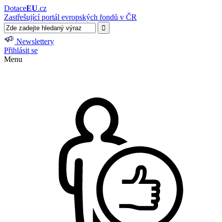
Dotace
EU
.cz
Zastřešující portál evropských fondů v ČR
Newslettery
Přihlásit se
Menu