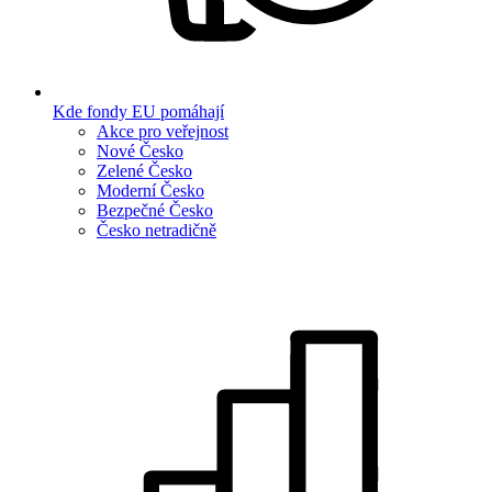
Kde fondy EU pomáhají
Akce pro veřejnost
Nové Česko
Zelené Česko
Moderní Česko
Bezpečné Česko
Česko netradičně