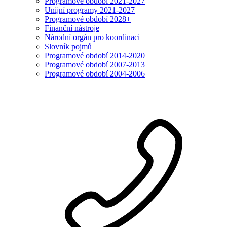
Programové období 2021-2027
Unijní programy 2021-2027
Programové období 2028+
Finanční nástroje
Národní orgán pro koordinaci
Slovník pojmů
Programové období 2014-2020
Programové období 2007-2013
Programové období 2004-2006