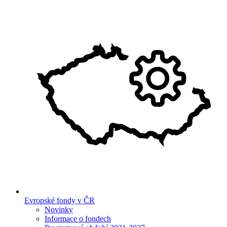
Evropské fondy v ČR
Novinky
Informace o fondech