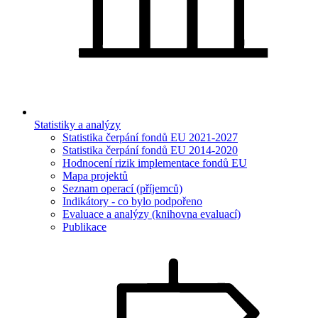
Statistiky a analýzy
Statistika čerpání fondů EU 2021-2027
Statistika čerpání fondů EU 2014-2020
Hodnocení rizik implementace fondů EU
Mapa projektů
Seznam operací (příjemců)
Indikátory - co bylo podpořeno
Evaluace a analýzy (knihovna evaluací)
Publikace