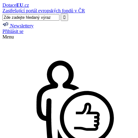
Dotace
EU
.cz
Zastřešující portál evropských fondů v ČR
Newslettery
Přihlásit se
Menu