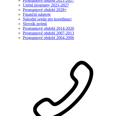
Programové období 2021-2027
Unijní programy 2021-2027
Programové období 2028+
Finanční nástroje
Národní orgán pro koordinaci
Slovník pojmů
Programové období 2014-2020
Programové období 2007-2013
Programové období 2004-2006