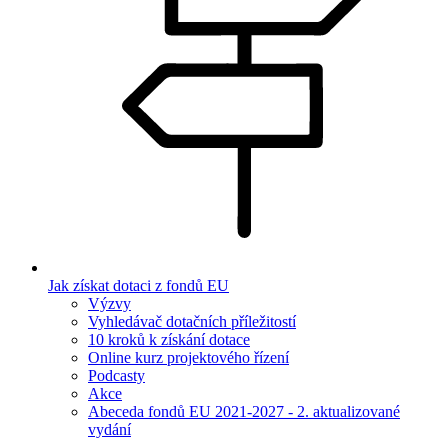
Jak získat dotaci z fondů EU
Výzvy
Vyhledávač dotačních příležitostí
10 kroků k získání dotace
Online kurz projektového řízení
Podcasty
Akce
Abeceda fondů EU 2021-2027 - 2. aktualizované
vydání