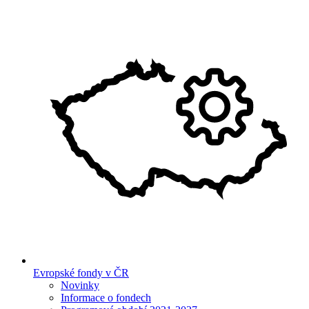
Evropské fondy v ČR
Novinky
Informace o fondech