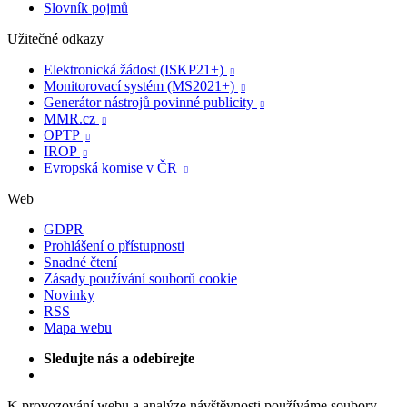
Slovník pojmů
Užitečné odkazy
Elektronická žádost (ISKP21+)

Monitorovací systém (MS2021+)

Generátor nástrojů povinné publicity

MMR.cz

OPTP

IROP

Evropská komise v ČR

Web
GDPR
Prohlášení o přístupnosti
Snadné čtení
Zásady používání souborů cookie
Novinky
RSS
Mapa webu
Sledujte nás a odebírejte
K provozování webu a analýze návštěvnosti používáme soubory