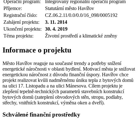
Operační program:
Integrovaný regionální operační program
Příjemce:
Statutární město Havířov
Registrační číslo:
CZ.06.2.11/0.0/0.0/16_098/0005192
Zahájení projektu:
3. 11. 2014
Ukončení projektu:
30. 4. 2019
Téma projektu:
Životní prostředí a klimatické změny
Informace o projektu
Město Havířov reaguje na současné trendy a potřeby snížení
energetické náročnosti v oblasti bydlení. Motivací města je snižovat
energetickou náročnost z důvodu finanční úspory. Havířov chce
projekt realizovat kvůli nadměrnému úniku tepla z bytových domů
na ulici 17. Listopadu a na ulici Mánesova. Cílem projektu je
zlepšení tepelně-technických parametrů stavebních konstrukcí
bytových domů (zateplení obvodových stěn, stropu, podlahy,
střechy, vnitřních konstrukcí, výměna oken a dveří).
Schválené finanční prostředky