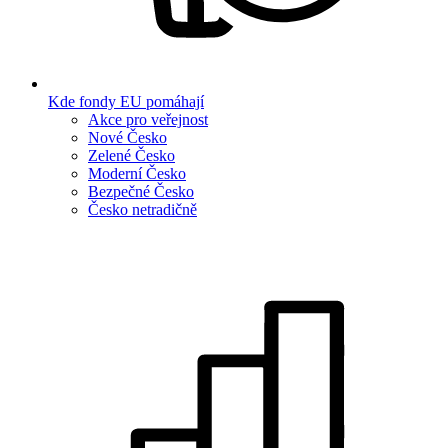
Kde fondy EU pomáhají
Akce pro veřejnost
Nové Česko
Zelené Česko
Moderní Česko
Bezpečné Česko
Česko netradičně