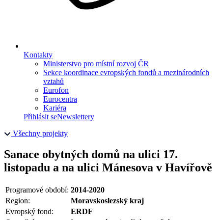
Kontakty
Ministerstvo pro místní rozvoj ČR
Sekce koordinace evropských fondů a mezinárodních
vztahů
Eurofon
Eurocentra
Kariéra
Přihlásit se
Newslettery
Všechny projekty
Sanace obytných domů na ulici 17.
listopadu a na ulici Mánesova v Havířově
Programové období:
2014-2020
Region:
Moravskoslezský kraj
Evropský fond:
ERDF