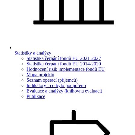
Statistiky a analýzy
Statistika čerpání fondů EU 2021-2027
Statistika čerpání fondů EU 2014-2020
Hodnocení rizik implementace fondů EU
Mapa projektů
Seznam operací (příjemců)
Indikátory - co bylo podpořeno
Evaluace a analýzy (knihovna evaluací)
Publikace