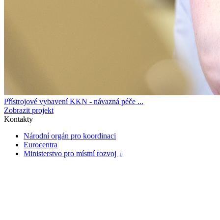
Přístrojové vybavení KKN - návazná péče ...
Zobrazit projekt
Kontakty
Národní orgán pro koordinaci
Eurocentra
Ministerstvo pro místní rozvoj
