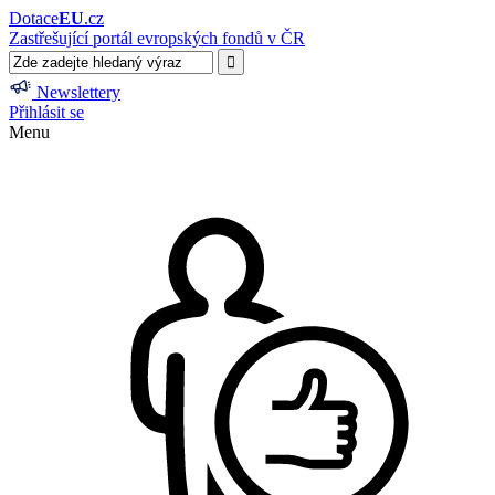
Dotace
EU
.cz
Zastřešující portál evropských fondů v ČR
Newslettery
Přihlásit se
Menu