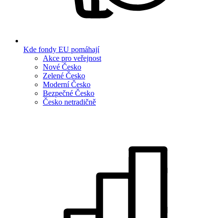
Kde fondy EU pomáhají
Akce pro veřejnost
Nové Česko
Zelené Česko
Moderní Česko
Bezpečné Česko
Česko netradičně