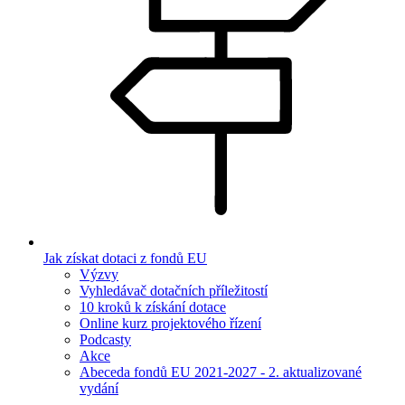
Jak získat dotaci z fondů EU
Výzvy
Vyhledávač dotačních příležitostí
10 kroků k získání dotace
Online kurz projektového řízení
Podcasty
Akce
Abeceda fondů EU 2021-2027 - 2. aktualizované
vydání