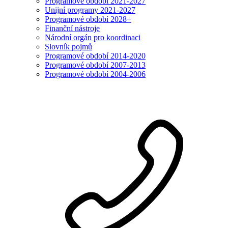
Programové období 2021-2027
Unijní programy 2021-2027
Programové období 2028+
Finanční nástroje
Národní orgán pro koordinaci
Slovník pojmů
Programové období 2014-2020
Programové období 2007-2013
Programové období 2004-2006