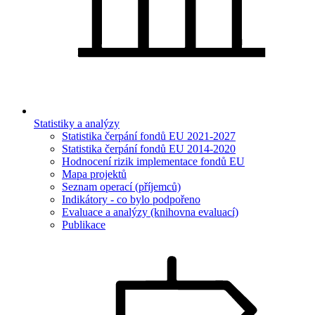
Statistiky a analýzy
Statistika čerpání fondů EU 2021-2027
Statistika čerpání fondů EU 2014-2020
Hodnocení rizik implementace fondů EU
Mapa projektů
Seznam operací (příjemců)
Indikátory - co bylo podpořeno
Evaluace a analýzy (knihovna evaluací)
Publikace