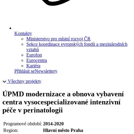
Kontakty
Ministerstvo pro místní rozvoj ČR
Sekce koordinace evropských fondů a mezinárodních
vztahů
Eurofon
Eurocentra
Kariéra
Přihlásit se
Newslettery
Všechny projekty
ÚPMD modernizace a obnova vybavení
centra vysocespecializované intenzivní
péče v perinatologii
Programové období:
2014-2020
Region:
Hlavní město Praha