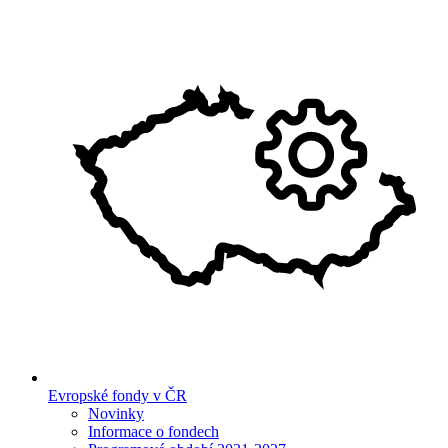
Evropské fondy v ČR
Novinky
Informace o fondech