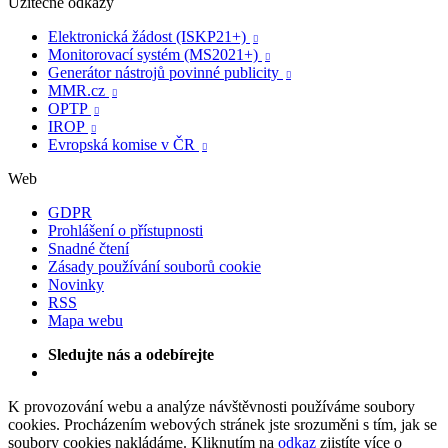
Užitečné odkazy
Elektronická žádost (ISKP21+)

Monitorovací systém (MS2021+)

Generátor nástrojů povinné publicity

MMR.cz

OPTP

IROP

Evropská komise v ČR

Web
GDPR
Prohlášení o přístupnosti
Snadné čtení
Zásady používání souborů cookie
Novinky
RSS
Mapa webu
Sledujte nás a odebírejte
K provozování webu a analýze návštěvnosti používáme soubory
cookies. Procházením webových stránek jste srozuměni s tím, jak se
soubory cookies nakládáme. Kliknutím na
odkaz
zjistíte více o