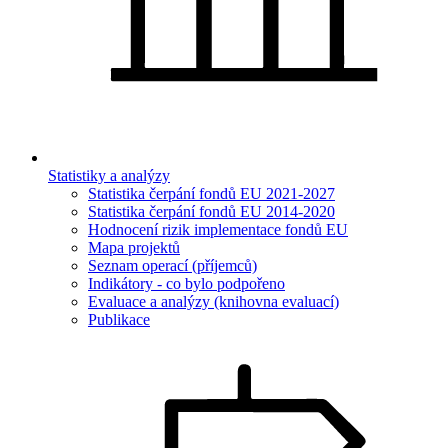
Statistiky a analýzy
Statistika čerpání fondů EU 2021-2027
Statistika čerpání fondů EU 2014-2020
Hodnocení rizik implementace fondů EU
Mapa projektů
Seznam operací (příjemců)
Indikátory - co bylo podpořeno
Evaluace a analýzy (knihovna evaluací)
Publikace