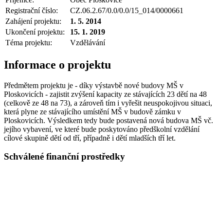
Registrační číslo:
CZ.06.2.67/0.0/0.0/15_014/0000661
Zahájení projektu:
1. 5. 2014
Ukončení projektu:
15. 1. 2019
Téma projektu:
Vzdělávání
Informace o projektu
Předmětem projektu je - díky výstavbě nové budovy MŠ v
Ploskovicích - zajistit zvýšení kapacity ze stávajících 23 dětí na 48
(celkově ze 48 na 73), a zároveň tím i vyřešit neuspokojivou situaci,
která plyne ze stávajícího umístění MŠ v budově zámku v
Ploskovicích. Výsledkem tedy bude postavená nová budova MŠ vč.
jejího vybavení, ve které bude poskytováno předškolní vzdělání
cílové skupině dětí od tří, případně i dětí mladších tří let.
Schválené finanční prostředky