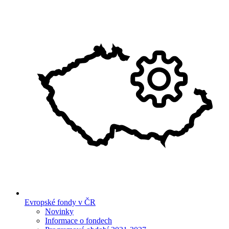
Evropské fondy v ČR
Novinky
Informace o fondech