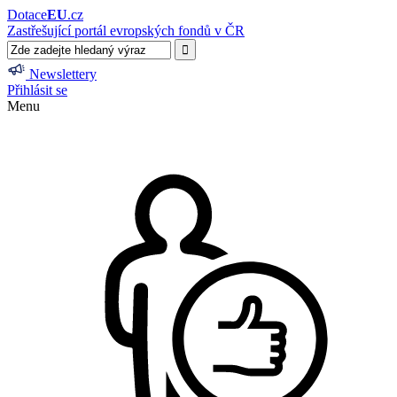
Dotace
EU
.cz
Zastřešující portál evropských fondů v ČR
Newslettery
Přihlásit se
Menu