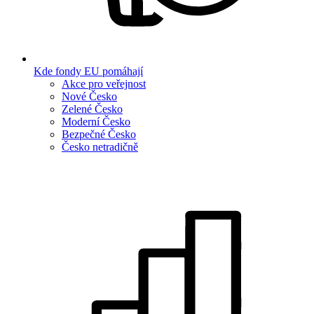
Kde fondy EU pomáhají
Akce pro veřejnost
Nové Česko
Zelené Česko
Moderní Česko
Bezpečné Česko
Česko netradičně