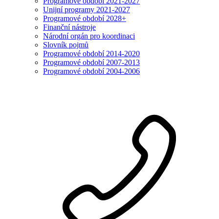
Programové období 2021-2027
Unijní programy 2021-2027
Programové období 2028+
Finanční nástroje
Národní orgán pro koordinaci
Slovník pojmů
Programové období 2014-2020
Programové období 2007-2013
Programové období 2004-2006