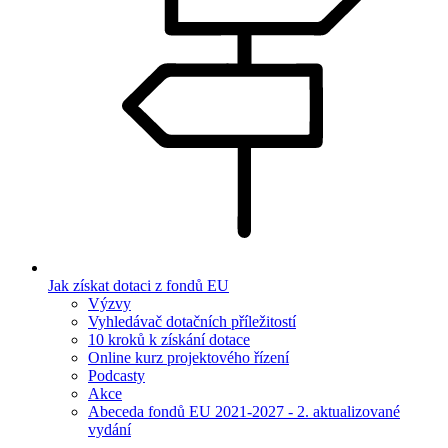
Jak získat dotaci z fondů EU
Výzvy
Vyhledávač dotačních příležitostí
10 kroků k získání dotace
Online kurz projektového řízení
Podcasty
Akce
Abeceda fondů EU 2021-2027 - 2. aktualizované
vydání