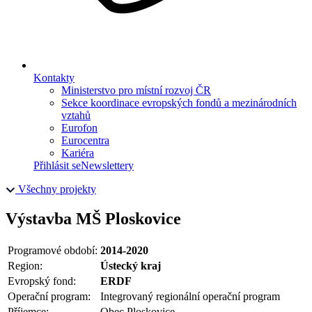
Kontakty
Ministerstvo pro místní rozvoj ČR
Sekce koordinace evropských fondů a mezinárodních
vztahů
Eurofon
Eurocentra
Kariéra
Přihlásit se
Newslettery
Všechny projekty
Výstavba MŠ Ploskovice
Programové období:
2014-2020
Region:
Ústecký kraj
Evropský fond:
ERDF
Operační program:
Integrovaný regionální operační program
Příjemce:
Obec Ploskovice