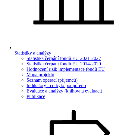
Statistiky a analýzy
Statistika čerpání fondů EU 2021-2027
Statistika čerpání fondů EU 2014-2020
Hodnocení rizik implementace fondů EU
Mapa projektů
Seznam operací (příjemců)
Indikátory - co bylo podpořeno
Evaluace a analýzy (knihovna evaluací)
Publikace