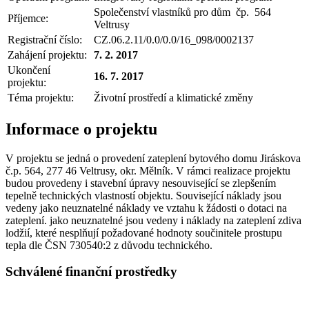
Společenství vlastníků pro dům čp. 564
Příjemce:
Veltrusy
Registrační číslo:
CZ.06.2.11/0.0/0.0/16_098/0002137
Zahájení projektu:
7. 2. 2017
Ukončení
16. 7. 2017
projektu:
Téma projektu:
Životní prostředí a klimatické změny
Informace o projektu
V projektu se jedná o provedení zateplení bytového domu Jiráskova
č.p. 564, 277 46 Veltrusy, okr. Mělník. V rámci realizace projektu
budou provedeny i stavební úpravy nesouvisející se zlepšením
tepelně technických vlastností objektu. Související náklady jsou
vedeny jako neuznatelné náklady ve vztahu k žádosti o dotaci na
zateplení. jako neuznatelné jsou vedeny i náklady na zateplení zdiva
lodžií, které nesplňují požadované hodnoty součinitele prostupu
tepla dle ČSN 730540:2 z důvodu technického.
Schválené finanční prostředky