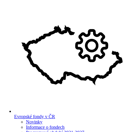
Evropské fondy v ČR
Novinky
Informace o fondech