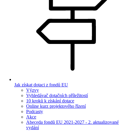
Jak získat dotaci z fondů EU
Výzvy
Vyhledávač dotačních příležitostí
10 kroků k získání dotace
Online kurz projektového řízení
Podcasty
Akce
Abeceda fondů EU 2021-2027 - 2. aktualizované
vydání