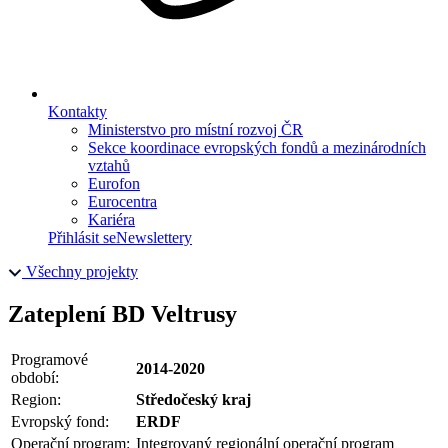
Kontakty
Ministerstvo pro místní rozvoj ČR
Sekce koordinace evropských fondů a mezinárodních
vztahů
Eurofon
Eurocentra
Kariéra
Přihlásit se
Newslettery
Všechny projekty
Zateplení BD Veltrusy
Programové
2014-2020
období:
Region:
Středočeský kraj
Evropský fond:
ERDF
Operační program:
Integrovaný regionální operační program