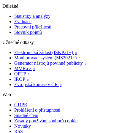
Důležité
Statistiky a analýzy
Evaluace
Pracovní příležitosti
Slovník pojmů
Užitečné odkazy
Elektronická žádost (ISKP21+)

Monitorovací systém (MS2021+)

Generátor nástrojů povinné publicity

MMR.cz

OPTP

IROP

Evropská komise v ČR

Web
GDPR
Prohlášení o přístupnosti
Snadné čtení
Zásady používání souborů cookie
Novinky
RSS