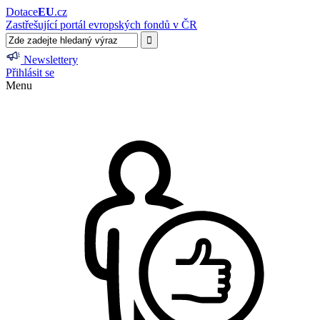
Dotace
EU
.cz
Zastřešující portál evropských fondů v ČR
Newslettery
Přihlásit se
Menu