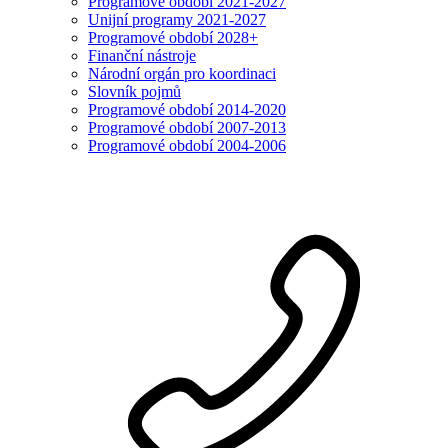
Programové období 2021-2027
Unijní programy 2021-2027
Programové období 2028+
Finanční nástroje
Národní orgán pro koordinaci
Slovník pojmů
Programové období 2014-2020
Programové období 2007-2013
Programové období 2004-2006