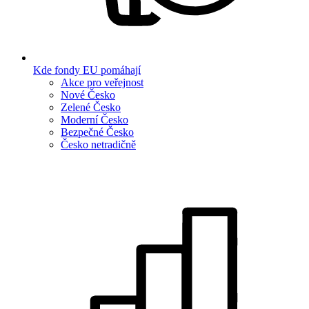
Kde fondy EU pomáhají
Akce pro veřejnost
Nové Česko
Zelené Česko
Moderní Česko
Bezpečné Česko
Česko netradičně