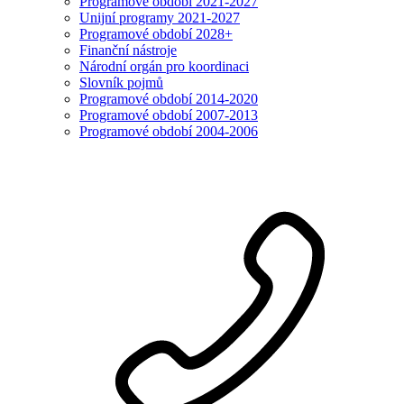
Programové období 2021-2027
Unijní programy 2021-2027
Programové období 2028+
Finanční nástroje
Národní orgán pro koordinaci
Slovník pojmů
Programové období 2014-2020
Programové období 2007-2013
Programové období 2004-2006