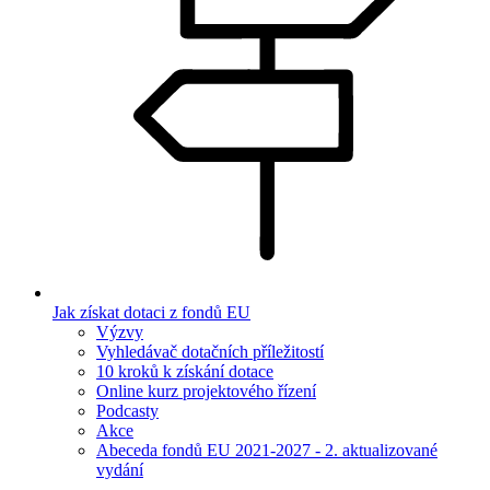
Jak získat dotaci z fondů EU
Výzvy
Vyhledávač dotačních příležitostí
10 kroků k získání dotace
Online kurz projektového řízení
Podcasty
Akce
Abeceda fondů EU 2021-2027 - 2. aktualizované
vydání