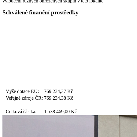
vyloučení různých ohrožených skupin v této lokalitě.
Schválené finanční prostředky
Výše dotace EU:
769 234,37
Kč
Veřejné zdroje ČR:
769 234,38
Kč
Celková částka:
1 538 469,00
Kč