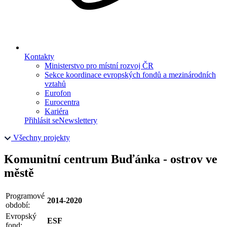
Kontakty
Ministerstvo pro místní rozvoj ČR
Sekce koordinace evropských fondů a mezinárodních
vztahů
Eurofon
Eurocentra
Kariéra
Přihlásit se
Newslettery
Všechny projekty
Komunitní centrum Buďánka - ostrov ve
městě
Programové
2014-2020
období:
Evropský
ESF
fond: