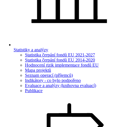
Statistiky a analýzy
Statistika čerpání fondů EU 2021-2027
Statistika čerpání fondů EU 2014-2020
Hodnocení rizik implementace fondů EU
Mapa projektů
Seznam operací (příjemců)
Indikátory - co bylo podpořeno
Evaluace a analýzy (knihovna evaluací)
Publikace