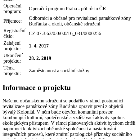
Operační
Operační program Praha - pól růstu ČR
program:
Odborníci a občané pro revitalizaci památkové zóny
Příjemce:
Buďánka a okolí, občanské sdružení
Registrační
CZ.07.3.63/0.0/0.0/16_031/0000256
číslo:
Zahájení
1. 4. 2017
projektu:
Ukončení
28. 2. 2019
projektu:
Téma
Zaměstnanost a sociální služby
projektu:
Informace o projektu
Našemu občanskému sdružení se podařilo v rámci postupující
revitalizace památkové zóny Buďánka opravit první z objektů -
bývalý Koloniál. V něm bude otevřen komunitní prostor,
kombinující kulturní, společenské a vzdělávací aktivity spolu s
ekologickým přístupem. V rámci plánovaných aktivit bychom chtěli
napomoci k aktivizaci občanské společnosti a nastartování
integračních procesů, které zmírní patologické příznaky sociálního