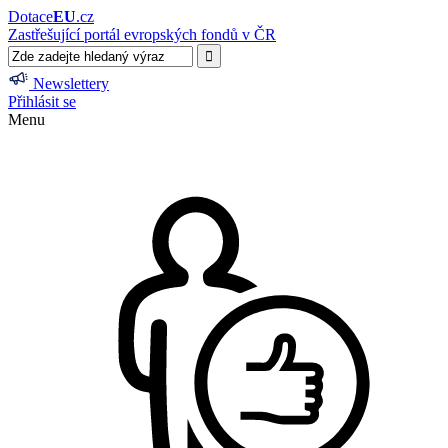
Dotace
EU
.cz
Zastřešující portál evropských fondů v ČR
Newslettery
Přihlásit se
Menu