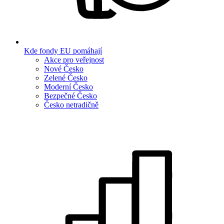
Kde fondy EU pomáhají
Akce pro veřejnost
Nové Česko
Zelené Česko
Moderní Česko
Bezpečné Česko
Česko netradičně