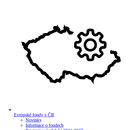
Evropské fondy v ČR
Novinky
Informace o fondech