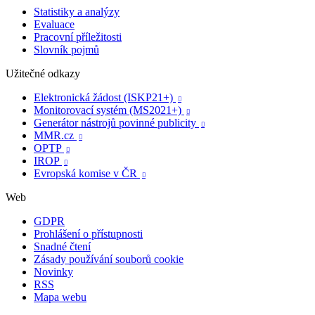
Statistiky a analýzy
Evaluace
Pracovní příležitosti
Slovník pojmů
Užitečné odkazy
Elektronická žádost (ISKP21+)

Monitorovací systém (MS2021+)

Generátor nástrojů povinné publicity

MMR.cz

OPTP

IROP

Evropská komise v ČR

Web
GDPR
Prohlášení o přístupnosti
Snadné čtení
Zásady používání souborů cookie
Novinky
RSS
Mapa webu