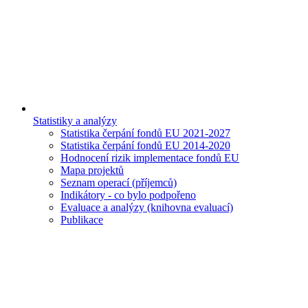
Statistiky a analýzy
Statistika čerpání fondů EU 2021-2027
Statistika čerpání fondů EU 2014-2020
Hodnocení rizik implementace fondů EU
Mapa projektů
Seznam operací (příjemců)
Indikátory - co bylo podpořeno
Evaluace a analýzy (knihovna evaluací)
Publikace