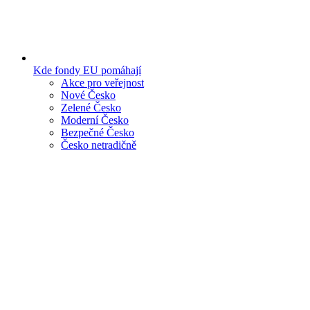
Kde fondy EU pomáhají
Akce pro veřejnost
Nové Česko
Zelené Česko
Moderní Česko
Bezpečné Česko
Česko netradičně