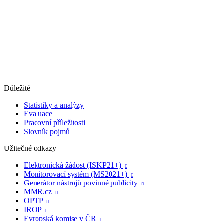
Důležité
Statistiky a analýzy
Evaluace
Pracovní příležitosti
Slovník pojmů
Užitečné odkazy
Elektronická žádost (ISKP21+)

Monitorovací systém (MS2021+)

Generátor nástrojů povinné publicity

MMR.cz

OPTP

IROP

Evropská komise v ČR
