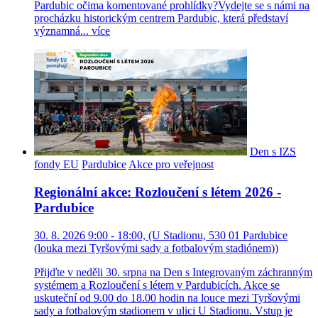
Pardubic očima komentované prohlídky?Vydejte se s námi na
procházku historickým centrem Pardubic, která představí
významná...
více
Den s IZS
fondy EU
Pardubice
Akce pro veřejnost
Regionální akce: Rozloučení s létem 2026 -
Pardubice
30. 8. 2026 9:00 - 18:00, (U Stadionu, 530 01 Pardubice
(louka mezi Tyršovými sady a fotbalovým stadiónem))
Přijďte v neděli 30. srpna na Den s Integrovaným záchranným
systémem a Rozloučení s létem v Pardubicích. Akce se
uskuteční od 9.00 do 18.00 hodin na louce mezi Tyršovými
sady a fotbalovým stadionem v ulici U Stadionu. Vstup je