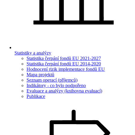
Statistiky a analýzy
Statistika čerpání fondů EU 2021-2027
Statistika čerpání fondů EU 2014-2020
Hodnocení rizik implementace fondů EU
Mapa projektů
Seznam operací (příjemců)
Indikátory - co bylo podpořeno
Evaluace a analýzy (knihovna evaluací)
Publikace