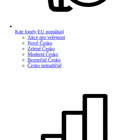
Kde fondy EU pomáhají
Akce pro veřejnost
Nové Česko
Zelené Česko
Moderní Česko
Bezpečné Česko
Česko netradičně