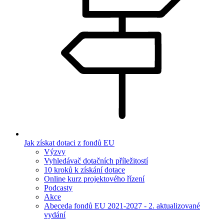
Jak získat dotaci z fondů EU
Výzvy
Vyhledávač dotačních příležitostí
10 kroků k získání dotace
Online kurz projektového řízení
Podcasty
Akce
Abeceda fondů EU 2021-2027 - 2. aktualizované
vydání