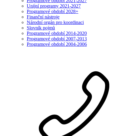
Programové období 2021-2027
Unijní programy 2021-2027
Programové období 2028+
Finanční nástroje
Národní orgán pro koordinaci
Slovník pojmů
Programové období 2014-2020
Programové období 2007-2013
Programové období 2004-2006