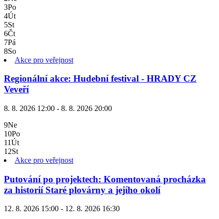
3
Po
4
Út
5
St
6
Čt
7
Pá
8
So
Akce pro veřejnost
Regionální akce: Hudební festival - HRADY CZ
Veveří
8. 8. 2026 12:00 - 8. 8. 2026 20:00
9
Ne
10
Po
11
Út
12
St
Akce pro veřejnost
Putování po projektech: Komentovaná procházka
za historií Staré plovárny a jejího okolí
12. 8. 2026 15:00 - 12. 8. 2026 16:30