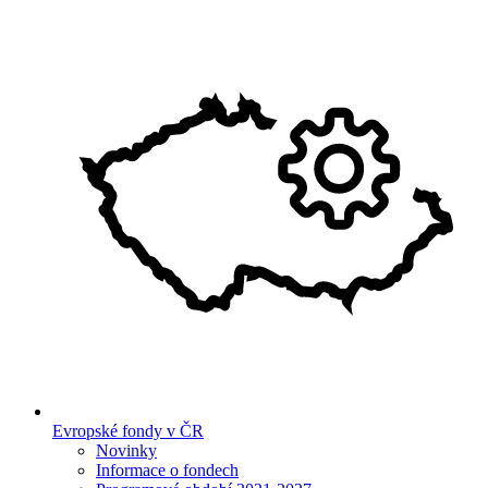
Evropské fondy v ČR
Novinky
Informace o fondech