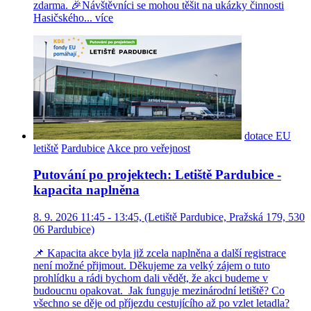
zdarma. 🎉Návštěvníci se mohou těšit na ukázky činnosti
Hasičského...
více
dotace EU
letiště
Pardubice
Akce pro veřejnost
Putování po projektech: Letiště Pardubice -
kapacita naplněna
8. 9. 2026 11:45 - 13:45, (Letiště Pardubice, Pražská 179, 530
06 Pardubice)
📌 Kapacita akce byla již zcela naplněna a další registrace
není možné přijmout. Děkujeme za velký zájem o tuto
prohlídku a rádi bychom dali vědět, že akci budeme v
budoucnu opakovat. Jak funguje mezinárodní letiště? Co
všechno se děje od příjezdu cestujícího až po vzlet letadla?