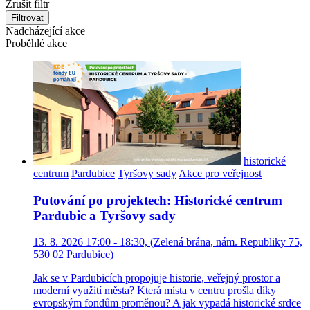
Zrušit filtr
Filtrovat
Nadcházející akce
Proběhlé akce
historické
centrum
Pardubice
Tyršovy sady
Akce pro veřejnost
Putování po projektech: Historické centrum
Pardubic a Tyršovy sady
13. 8. 2026 17:00 - 18:30, (Zelená brána, nám. Republiky 75,
530 02 Pardubice)
Jak se v Pardubicích propojuje historie, veřejný prostor a
moderní využití města? Která místa v centru prošla díky
evropským fondům proměnou? A jak vypadá historické srdce