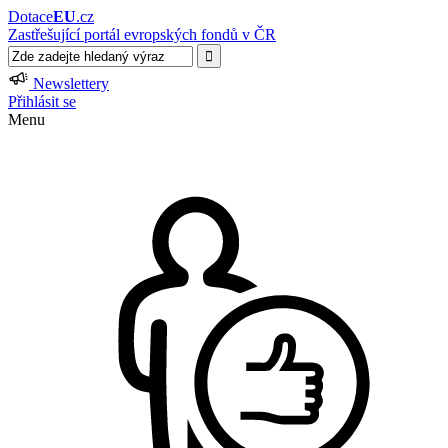
Dotace
EU
.cz
Zastřešující portál evropských fondů v ČR
Newslettery
Přihlásit se
Menu