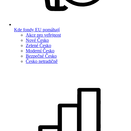
Kde fondy EU pomáhají
Akce pro veřejnost
Nové Česko
Zelené Česko
Moderní Česko
Bezpečné Česko
Česko netradičně