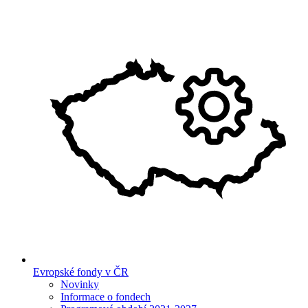
Evropské fondy v ČR
Novinky
Informace o fondech