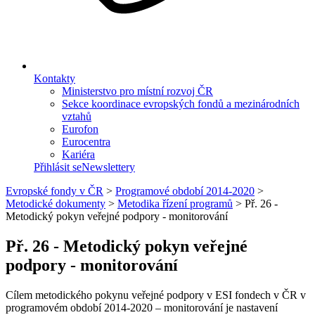
Kontakty
Ministerstvo pro místní rozvoj ČR
Sekce koordinace evropských fondů a mezinárodních
vztahů
Eurofon
Eurocentra
Kariéra
Přihlásit se
Newslettery
Evropské fondy v ČR
>
Programové období 2014-2020
>
Metodické dokumenty
>
Metodika řízení programů
>
Př. 26 -
Metodický pokyn veřejné podpory - monitorování
Př. 26 - Metodický pokyn veřejné
podpory - monitorování
Cílem metodického pokynu veřejné podpory v ESI fondech v ČR v
programovém období 2014-2020 – monitorování je nastavení