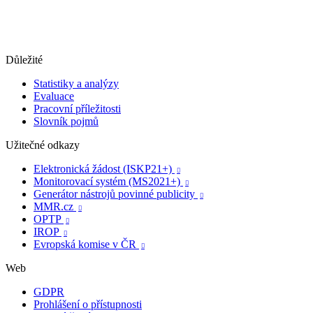
Důležité
Statistiky a analýzy
Evaluace
Pracovní příležitosti
Slovník pojmů
Užitečné odkazy
Elektronická žádost (ISKP21+)

Monitorovací systém (MS2021+)

Generátor nástrojů povinné publicity

MMR.cz

OPTP

IROP

Evropská komise v ČR

Web
GDPR
Prohlášení o přístupnosti