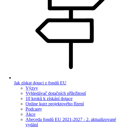
Jak získat dotaci z fondů EU
Výzvy
Vyhledávač dotačních příležitostí
10 kroků k získání dotace
Online kurz projektového řízení
Podcasty
Akce
Abeceda fondů EU 2021-2027 - 2. aktualizované
vydání