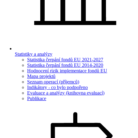
Statistiky a analýzy
Statistika čerpání fondů EU 2021-2027
Statistika čerpání fondů EU 2014-2020
Hodnocení rizik implementace fondů EU
Mapa projektů
Seznam operací (příjemců)
Indikátory - co bylo podpořeno
Evaluace a analýzy (knihovna evaluací)
Publikace