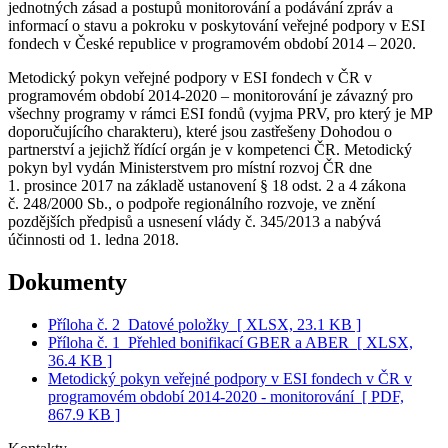
jednotných zásad a postupů monitorování a podávání zpráv a
informací o stavu a pokroku v poskytování veřejné podpory v ESI
fondech v České republice v programovém období 2014 – 2020.
Metodický pokyn veřejné podpory v ESI fondech v ČR v
programovém období 2014-2020 – monitorování je závazný pro
všechny programy v rámci ESI fondů (vyjma PRV, pro který je MP
doporučujícího charakteru), které jsou zastřešeny Dohodou o
partnerství a jejichž řídící orgán je v kompetenci ČR. Metodický
pokyn byl vydán Ministerstvem pro místní rozvoj ČR dne
1. prosince 2017 na základě ustanovení § 18 odst. 2 a 4 zákona
č. 248/2000 Sb., o podpoře regionálního rozvoje, ve znění
pozdějších předpisů a usnesení vlády č. 345/2013 a nabývá
účinnosti od 1. ledna 2018.
Dokumenty
Příloha č. 2_Datové položky
[ XLSX, 23.1 KB ]
Příloha č. 1_Přehled bonifikací GBER a ABER
[ XLSX,
36.4 KB ]
Metodický pokyn veřejné podpory v ESI fondech v ČR v
programovém období 2014-2020 - monitorování
[ PDF,
867.9 KB ]