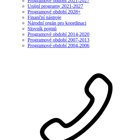
Programové období 2021-2027
Unijní programy 2021-2027
Programové období 2028+
Finanční nástroje
Národní orgán pro koordinaci
Slovník pojmů
Programové období 2014-2020
Programové období 2007-2013
Programové období 2004-2006