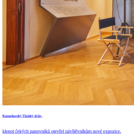
Kutnohorský Vlašský dvůr,
klenot čekých panovníků otevřel návštěvníkům nové expozice.