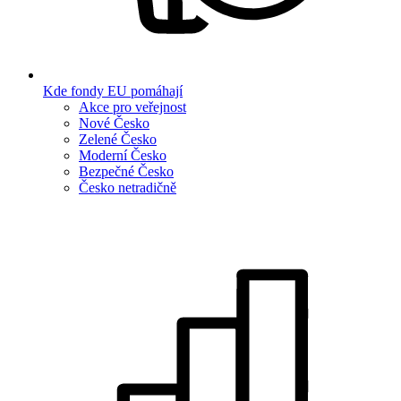
Kde fondy EU pomáhají
Akce pro veřejnost
Nové Česko
Zelené Česko
Moderní Česko
Bezpečné Česko
Česko netradičně