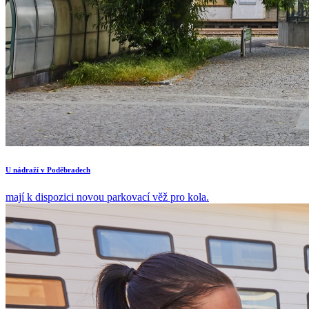
U nádraží v Poděbradech
mají k dispozici novou parkovací věž pro kola.