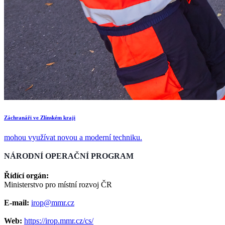
Záchranáři ve Zlínském kraji
mohou využívat novou a moderní techniku
.
NÁRODNÍ OPERAČNÍ PROGRAM
Řídící orgán:
Ministerstvo pro místní rozvoj ČR
E-mail:
irop@mmr.cz
Web:
https://irop.mmr.cz/cs/