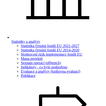
Statistiky a analýzy
Statistika čerpání fondů EU 2021-2027
Statistika čerpání fondů EU 2014-2020
Hodnocení rizik implementace fondů EU
Mapa projektů
Seznam operací (příjemců)
Indikátory - co bylo podpořeno
Evaluace a analýzy (knihovna evaluací)
Publikace