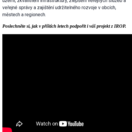
území, zkvalitnění infrastruktury, zlepšení veřejných služeb a
veřejné správy a zajištění udržitelného rozvoje v obcích,
městech a regionech.
Poslechněte si, jak v příštích letech podpořit i váš projekt z IROP.