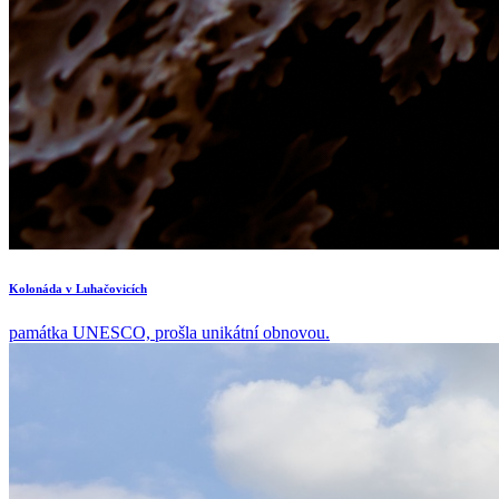
Kolonáda v Luhačovicích
památka UNESCO, prošla unikátní obnovou.