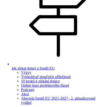
Jak získat dotaci z fondů EU
Výzvy
Vyhledávač dotačních příležitostí
10 kroků k získání dotace
Online kurz projektového řízení
Podcasty
Akce
Abeceda fondů EU 2021-2027 - 2. aktualizované
vydání