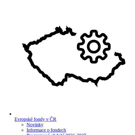
Evropské fondy v ČR
Novinky
Informace o fondech