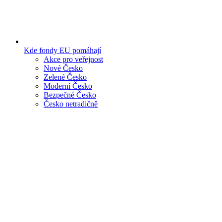
Kde fondy EU pomáhají
Akce pro veřejnost
Nové Česko
Zelené Česko
Moderní Česko
Bezpečné Česko
Česko netradičně