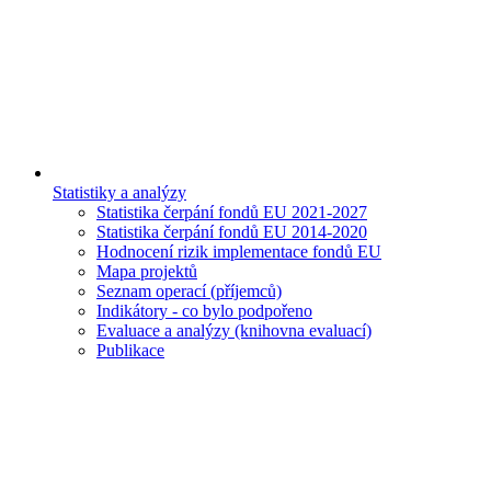
Statistiky a analýzy
Statistika čerpání fondů EU 2021-2027
Statistika čerpání fondů EU 2014-2020
Hodnocení rizik implementace fondů EU
Mapa projektů
Seznam operací (příjemců)
Indikátory - co bylo podpořeno
Evaluace a analýzy (knihovna evaluací)
Publikace