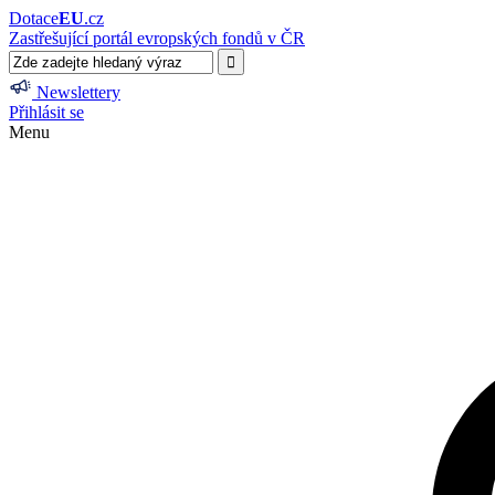
Dotace
EU
.cz
Zastřešující portál evropských fondů v ČR
Newslettery
Přihlásit se
Menu