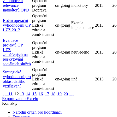
Zhodnocení
Operační
relevance
program
on-going
indikátory
2011
20
indikátorů OPD
Doprava
Operační
Roční operační
program
řízení a
vyhodnocení OP
Lidské
on-going
2013
20
implementace
LZZ 2012
zdroje a
zaměstnanost
Evaluace
Operační
projektů OP
program
LZZ
Lidské
on-going
neuvedeno
2013
20
zaměřených na
zdroje a
poskytování
zaměstnanost
sociálních služeb
Operační
Strategické
program
vyhodnocení pro
Lidské
on-going
jiné
2013
20
oblast dalšího
zdroje a
vzdělávání
zaměstnanost
...
11
12
13
14
15
16
17
18
19
20
…
Exportovat do Excelu
Kontakty
Národní orgán pro koordinaci
Eurocentra