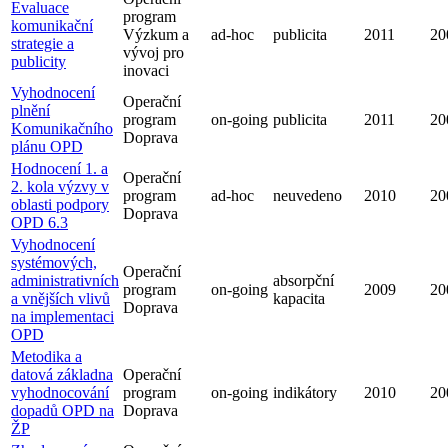
Evaluace
program
komunikační
Výzkum a
ad-hoc
publicita
2011
20
strategie a
vývoj pro
publicity
inovaci
Vyhodnocení
Operační
plnění
program
on-going
publicita
2011
20
Komunikačního
Doprava
plánu OPD
Hodnocení 1. a
Operační
2. kola výzvy v
program
ad-hoc
neuvedeno
2010
20
oblasti podpory
Doprava
OPD 6.3
Vyhodnocení
systémových,
Operační
administrativních
absorpční
program
on-going
2009
20
a vnějších vlivů
kapacita
Doprava
na implementaci
OPD
Metodika a
datová základna
Operační
vyhodnocování
program
on-going
indikátory
2010
20
dopadů OPD na
Doprava
ŽP