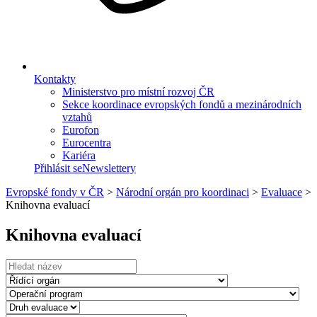
Kontakty
Ministerstvo pro místní rozvoj ČR
Sekce koordinace evropských fondů a mezinárodních
vztahů
Eurofon
Eurocentra
Kariéra
Přihlásit se
Newslettery
Evropské fondy v ČR
>
Národní orgán pro koordinaci
>
Evaluace
>
Knihovna evaluací
Knihovna evaluací