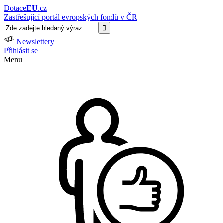
Dotace
EU
.cz
Zastřešující portál evropských fondů v ČR
Newslettery
Přihlásit se
Menu