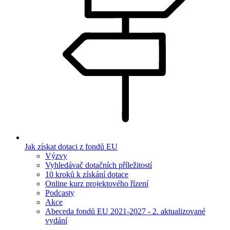
Jak získat dotaci z fondů EU
Výzvy
Vyhledávač dotačních příležitostí
10 kroků k získání dotace
Online kurz projektového řízení
Podcasty
Akce
Abeceda fondů EU 2021-2027 - 2. aktualizované
vydání