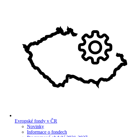
Evropské fondy v ČR
Novinky
Informace o fondech