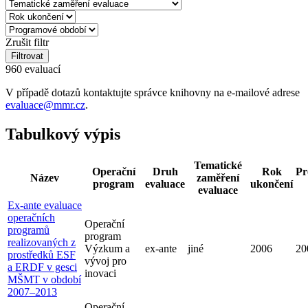
Zrušit filtr
Filtrovat
960 evaluací
V případě dotazů kontaktujte správce knihovny na e-mailové adrese
evaluace@mmr.cz
.
Tabulkový výpis
Tematické
Operační
Druh
Rok
Pr
Název
zaměření
program
evaluace
ukončení
evaluace
Ex-ante evaluace
operačních
Operační
programů
program
realizovaných z
Výzkum a
ex-ante
jiné
2006
20
prostředků ESF
vývoj pro
a ERDF v gesci
inovaci
MŠMT v období
2007–2013
Operační