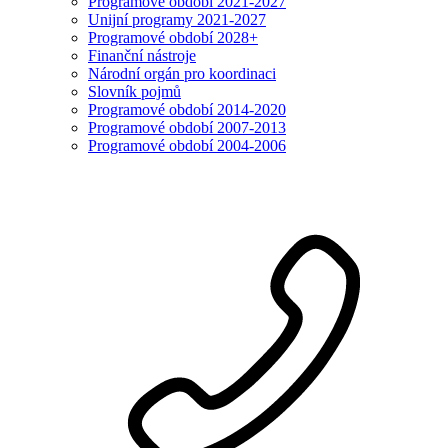
Programové období 2021-2027
Unijní programy 2021-2027
Programové období 2028+
Finanční nástroje
Národní orgán pro koordinaci
Slovník pojmů
Programové období 2014-2020
Programové období 2007-2013
Programové období 2004-2006