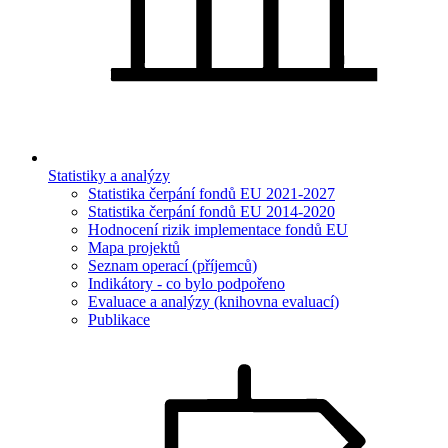
Statistiky a analýzy
Statistika čerpání fondů EU 2021-2027
Statistika čerpání fondů EU 2014-2020
Hodnocení rizik implementace fondů EU
Mapa projektů
Seznam operací (příjemců)
Indikátory - co bylo podpořeno
Evaluace a analýzy (knihovna evaluací)
Publikace