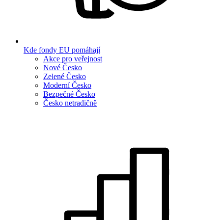
Kde fondy EU pomáhají
Akce pro veřejnost
Nové Česko
Zelené Česko
Moderní Česko
Bezpečné Česko
Česko netradičně