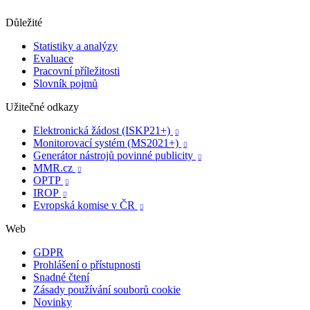
Důležité
Statistiky a analýzy
Evaluace
Pracovní příležitosti
Slovník pojmů
Užitečné odkazy
Elektronická žádost (ISKP21+)

Monitorovací systém (MS2021+)

Generátor nástrojů povinné publicity

MMR.cz

OPTP

IROP

Evropská komise v ČR

Web
GDPR
Prohlášení o přístupnosti
Snadné čtení
Zásady používání souborů cookie
Novinky