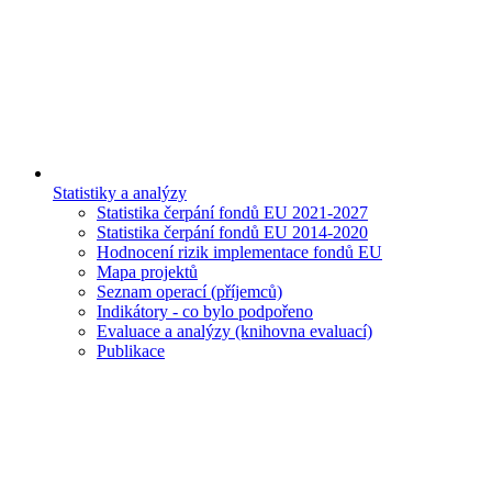
Statistiky a analýzy
Statistika čerpání fondů EU 2021-2027
Statistika čerpání fondů EU 2014-2020
Hodnocení rizik implementace fondů EU
Mapa projektů
Seznam operací (příjemců)
Indikátory - co bylo podpořeno
Evaluace a analýzy (knihovna evaluací)
Publikace