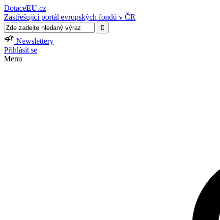
Dotace
EU
.cz
Zastřešující portál evropských fondů v ČR
Newslettery
Přihlásit se
Menu