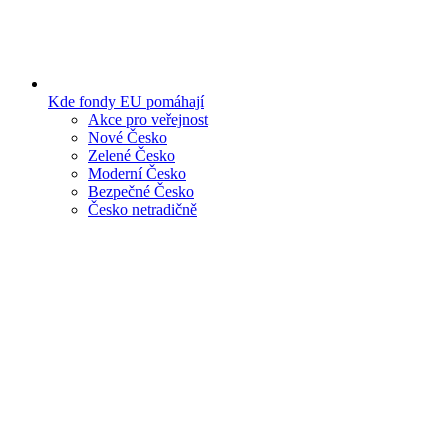
Kde fondy EU pomáhají
Akce pro veřejnost
Nové Česko
Zelené Česko
Moderní Česko
Bezpečné Česko
Česko netradičně