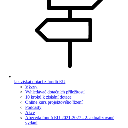
Jak získat dotaci z fondů EU
Výzvy
Vyhledávač dotačních příležitostí
10 kroků k získání dotace
Online kurz projektového řízení
Podcasty
Akce
Abeceda fondů EU 2021-2027 - 2. aktualizované
vydání