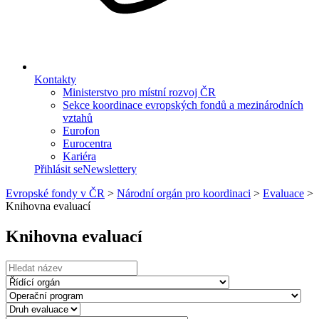
Kontakty
Ministerstvo pro místní rozvoj ČR
Sekce koordinace evropských fondů a mezinárodních
vztahů
Eurofon
Eurocentra
Kariéra
Přihlásit se
Newslettery
Evropské fondy v ČR
>
Národní orgán pro koordinaci
>
Evaluace
>
Knihovna evaluací
Knihovna evaluací