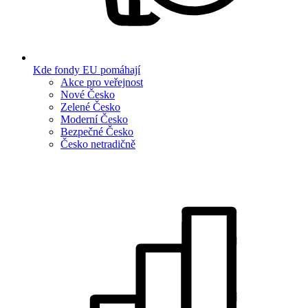
Kde fondy EU pomáhají
Akce pro veřejnost
Nové Česko
Zelené Česko
Moderní Česko
Bezpečné Česko
Česko netradičně