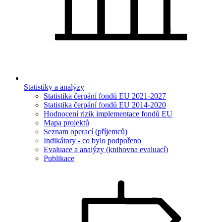
Statistiky a analýzy
Statistika čerpání fondů EU 2021-2027
Statistika čerpání fondů EU 2014-2020
Hodnocení rizik implementace fondů EU
Mapa projektů
Seznam operací (příjemců)
Indikátory - co bylo podpořeno
Evaluace a analýzy (knihovna evaluací)
Publikace