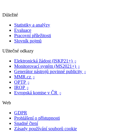
Důležité
Statistiky a analýzy
Evaluace
Pracovní příležitosti
Slovník pojmů
Užitečné odkazy
Elektronická žádost (ISKP21+)

Monitorovací systém (MS2021+)

Generátor nástrojů povinné publicity

MMR.cz

OPTP

IROP

Evropská komise v ČR

Web
GDPR
Prohlášení o přístupnosti
Snadné čtení
Zásady používání souborů cookie