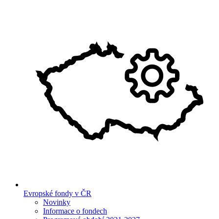
Evropské fondy v ČR
Novinky
Informace o fondech