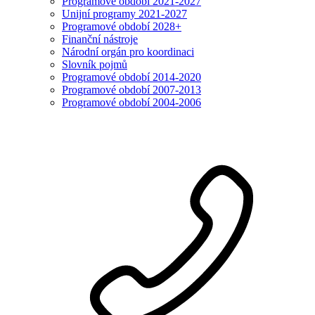
Programové období 2021-2027
Unijní programy 2021-2027
Programové období 2028+
Finanční nástroje
Národní orgán pro koordinaci
Slovník pojmů
Programové období 2014-2020
Programové období 2007-2013
Programové období 2004-2006