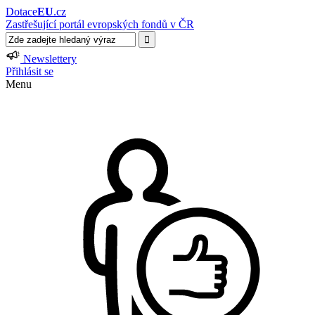
Dotace
EU
.cz
Zastřešující portál evropských fondů v ČR
Newslettery
Přihlásit se
Menu