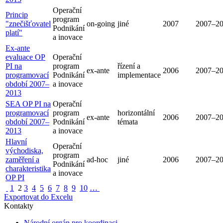
Operační
Princip
program
"znečišťovatel
on-going
jiné
2007
2007–2
Podnikání
platí"
a inovace
Ex-ante
evaluace OP
Operační
PI na
program
řízení a
ex-ante
2006
2007–2
programovací
Podnikání
implementace
období 2007–
a inovace
2013
SEA OP PI na
Operační
programovací
program
horizontální
ex-ante
2006
2007–2
období 2007–
Podnikání
témata
2013
a inovace
Hlavní
Operační
východiska,
program
zaměření a
ad-hoc
jiné
2006
2007–2
Podnikání
charakteristika
a inovace
OP PI
1
2
3
4
5
6
7
8
9
10
…
Exportovat do Excelu
Kontakty
Národní orgán pro koordinaci