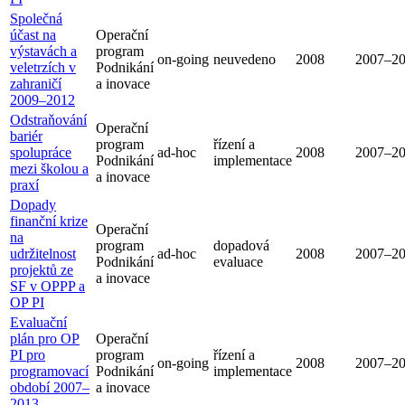
Společná
účast na
Operační
výstavách a
program
on-going
neuvedeno
2008
2007–2
veletrzích v
Podnikání
zahraničí
a inovace
2009–2012
Odstraňování
Operační
bariér
program
řízení a
spolupráce
ad-hoc
2008
2007–2
Podnikání
implementace
mezi školou a
a inovace
praxí
Dopady
finanční krize
Operační
na
program
dopadová
udržitelnost
ad-hoc
2008
2007–2
Podnikání
evaluace
projektů ze
a inovace
SF v OPPP a
OP PI
Evaluační
plán pro OP
Operační
PI pro
program
řízení a
on-going
2008
2007–2
programovací
Podnikání
implementace
období 2007–
a inovace
2013