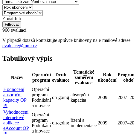
Zrušit filtr
Filtrovat
960 evaluací
V případě dotazů kontaktujte správce knihovny na e-mailové adrese
evaluace@mmr.cz
.
Tabulkový výpis
Tematické
Operační
Druh
Rok
Progra
Název
zaměření
program
evaluace
ukončení
obdo
evaluace
Hodnocení
Operační
absorpční
program
absorpční
on-going
2009
2007–2
kapacity OP
Podnikání
kapacita
PI
a inovace
Vyhodnocení
Operační
internetové
program
řízení a
aplikace
on-going
2009
2007–2
Podnikání
implementace
eAccount OP
a inovace
PI