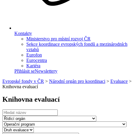
Kontakty
Ministerstvo pro místní rozvoj ČR
Sekce koordinace evropských fondů a mezinárodních
vztahů
Eurofon
Eurocentra
Kariéra
Přihlásit se
Newslettery
Evropské fondy v ČR
>
Národní orgán pro koordinaci
>
Evaluace
>
Knihovna evaluací
Knihovna evaluací