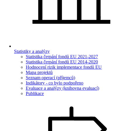
Statistiky a analýzy
Statistika čerpání fondů EU 2021-2027
Statistika čerpání fondů EU 2014-2020
Hodnocení rizik implementace fondů EU
Mapa projektů
Seznam operací (příjemců)
Indikátory - co bylo podpořeno
Evaluace a analýzy (knihovna evaluací)
Publikace