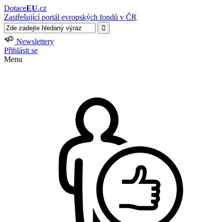
Dotace
EU
.cz
Zastřešující portál evropských fondů v ČR
Newslettery
Přihlásit se
Menu