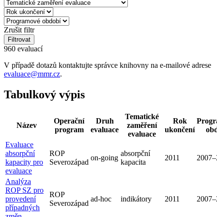
Zrušit filtr
Filtrovat
960 evaluací
V případě dotazů kontaktujte správce knihovny na e-mailové adrese
evaluace@mmr.cz
.
Tabulkový výpis
Tematické
Operační
Druh
Rok
Progr
Název
zaměření
program
evaluace
ukončení
obd
evaluace
Evaluace
absorpční
ROP
absorpční
on-going
2011
2007–
kapacity pro
Severozápad
kapacita
evaluace
Analýza
ROP SZ pro
ROP
provedení
ad-hoc
indikátory
2011
2007–
Severozápad
případných
změn