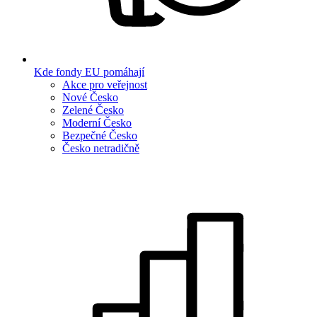
Kde fondy EU pomáhají
Akce pro veřejnost
Nové Česko
Zelené Česko
Moderní Česko
Bezpečné Česko
Česko netradičně