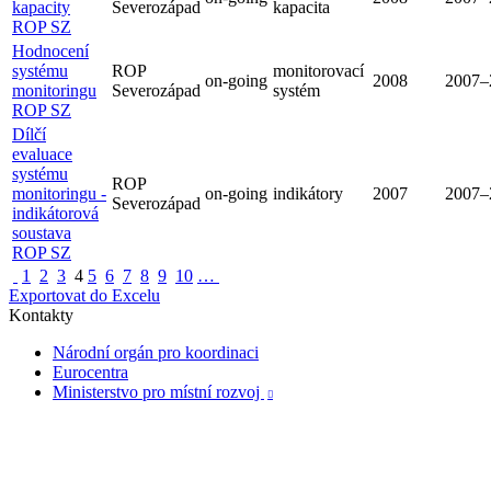
kapacity
Severozápad
kapacita
ROP SZ
Hodnocení
systému
ROP
monitorovací
on-going
2008
2007–
monitoringu
Severozápad
systém
ROP SZ
Dílčí
evaluace
systému
ROP
monitoringu -
on-going
indikátory
2007
2007–
Severozápad
indikátorová
soustava
ROP SZ
1
2
3
4
5
6
7
8
9
10
…
Exportovat do Excelu
Kontakty
Národní orgán pro koordinaci
Eurocentra
Ministerstvo pro místní rozvoj
