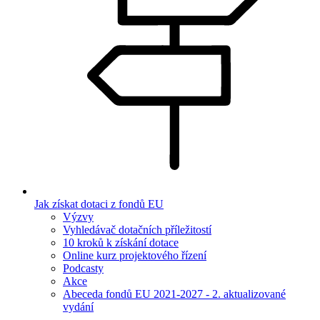
Jak získat dotaci z fondů EU
Výzvy
Vyhledávač dotačních příležitostí
10 kroků k získání dotace
Online kurz projektového řízení
Podcasty
Akce
Abeceda fondů EU 2021-2027 - 2. aktualizované
vydání