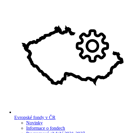
Evropské fondy v ČR
Novinky
Informace o fondech