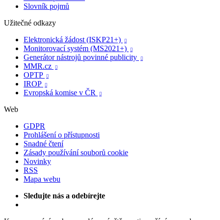
Slovník pojmů
Užitečné odkazy
Elektronická žádost (ISKP21+)

Monitorovací systém (MS2021+)

Generátor nástrojů povinné publicity

MMR.cz

OPTP

IROP

Evropská komise v ČR

Web
GDPR
Prohlášení o přístupnosti
Snadné čtení
Zásady používání souborů cookie
Novinky
RSS
Mapa webu
Sledujte nás a odebírejte