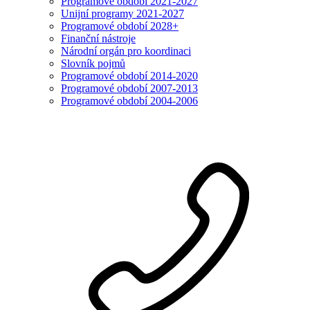
Programové období 2021-2027
Unijní programy 2021-2027
Programové období 2028+
Finanční nástroje
Národní orgán pro koordinaci
Slovník pojmů
Programové období 2014-2020
Programové období 2007-2013
Programové období 2004-2006