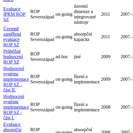
územní
Evaluace
ROP
dimenze a
IPRM ROP
on-going
2011
2007–
Severozápad
integrované
SZ
nástroje
Územně
zaměřená
ROP
absorpční
on-going
2011
2007–
evaluace
Severozápad
kapacita
ROP SZ
Průběžné
ROP
hodnocení
ad-hoc
jiné
2009
2007–
Severozápad
ROP SZ
Hodnocení
systému
ROP
řízení a
implementace
on-going
2009
2007–
Severozápad
implementace
ROP SZ -
část II.
Hodnocení
systému
ROP
řízení a
implementace
on-going
2008
2007–
Severozápad
implementace
ROP SZ -
část I.
Evaluace
absorpční
ROP
absorpční
on-going
2008
2007–