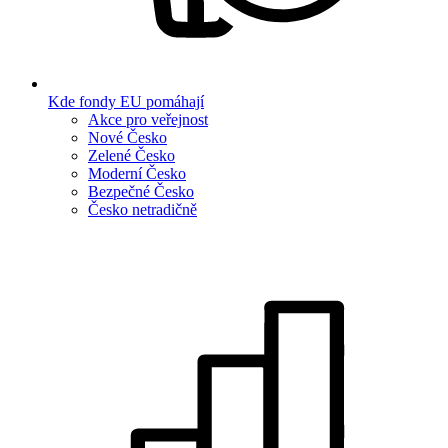
Kde fondy EU pomáhají
Akce pro veřejnost
Nové Česko
Zelené Česko
Moderní Česko
Bezpečné Česko
Česko netradičně