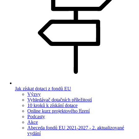
Jak získat dotaci z fondů EU
Výzvy
Vyhledávač dotačních příležitostí
10 kroků k získání dotace
Online kurz projektového řízení
Podcasty
Akce
Abeceda fondů EU 2021-2027 - 2. aktualizované
vydání