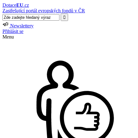
Dotace
EU
.cz
Zastřešující portál evropských fondů v ČR
Newslettery
Přihlásit se
Menu