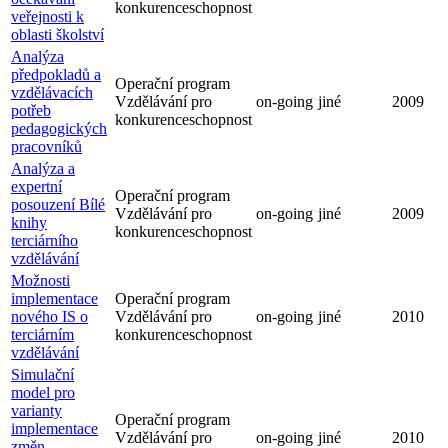
konkurenceschopnost
veřejnosti k
oblasti školství
Analýza
předpokladů a
Operační program
vzdělávacích
Vzdělávání pro
on-going
jiné
2009
potřeb
konkurenceschopnost
pedagogických
pracovníků
Analýza a
expertní
Operační program
posouzení Bílé
Vzdělávání pro
on-going
jiné
2009
knihy
konkurenceschopnost
terciárního
vzdělávání
Možnosti
implementace
Operační program
nového IS o
Vzdělávání pro
on-going
jiné
2010
terciárním
konkurenceschopnost
vzdělávání
Simulační
model pro
varianty
Operační program
implementace
Vzdělávání pro
on-going
jiné
2010
změn