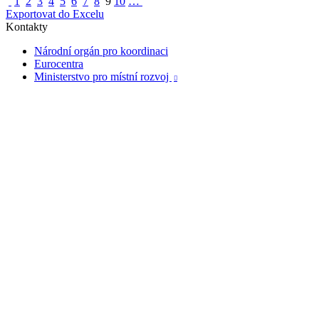
1
2
3
4
5
6
7
8
9
10
…
Exportovat do Excelu
Kontakty
Národní orgán pro koordinaci
Eurocentra
Ministerstvo pro místní rozvoj
