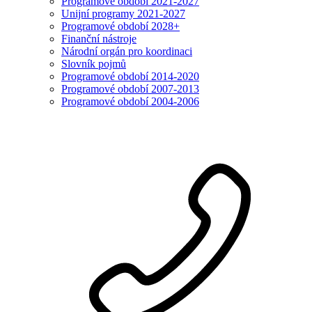
Programové období 2021-2027
Unijní programy 2021-2027
Programové období 2028+
Finanční nástroje
Národní orgán pro koordinaci
Slovník pojmů
Programové období 2014-2020
Programové období 2007-2013
Programové období 2004-2006