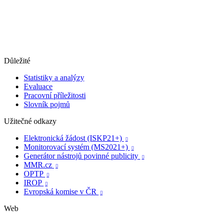
Důležité
Statistiky a analýzy
Evaluace
Pracovní příležitosti
Slovník pojmů
Užitečné odkazy
Elektronická žádost (ISKP21+)

Monitorovací systém (MS2021+)

Generátor nástrojů povinné publicity

MMR.cz

OPTP

IROP

Evropská komise v ČR

Web