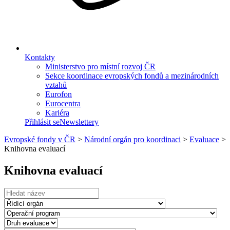
Kontakty
Ministerstvo pro místní rozvoj ČR
Sekce koordinace evropských fondů a mezinárodních
vztahů
Eurofon
Eurocentra
Kariéra
Přihlásit se
Newslettery
Evropské fondy v ČR
>
Národní orgán pro koordinaci
>
Evaluace
>
Knihovna evaluací
Knihovna evaluací