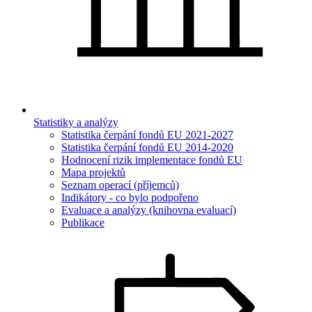
Statistiky a analýzy
Statistika čerpání fondů EU 2021-2027
Statistika čerpání fondů EU 2014-2020
Hodnocení rizik implementace fondů EU
Mapa projektů
Seznam operací (příjemců)
Indikátory - co bylo podpořeno
Evaluace a analýzy (knihovna evaluací)
Publikace