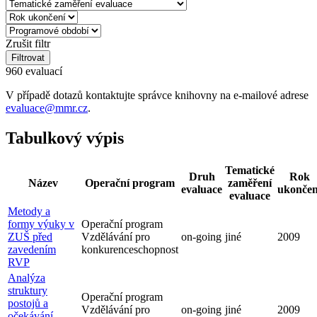
Zrušit filtr
Filtrovat
960 evaluací
V případě dotazů kontaktujte správce knihovny na e-mailové adrese
evaluace@mmr.cz
.
Tabulkový výpis
Tematické
Druh
Rok
Název
Operační program
zaměření
evaluace
ukončen
evaluace
Metody a
formy výuky v
Operační program
ZUŠ před
Vzdělávání pro
on-going
jiné
2009
zavedením
konkurenceschopnost
RVP
Analýza
struktury
Operační program
postojů a
Vzdělávání pro
on-going
jiné
2009
očekávání