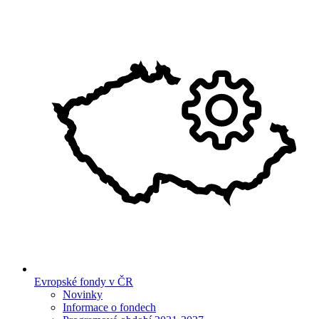
Evropské fondy v ČR
Novinky
Informace o fondech