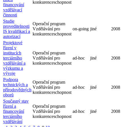
konkurenceschopnost
financování
vzdělávací
činnosti
Studie
Operační program
proveditelnosti
Vzdělávání pro
on-going
jiné
2008
IS kvalifikací a
konkurenceschopnost
autorizací
Projektové
řízení v
institucích
Operační program
terciárního
Vzdělávání pro
ad-hoc
jiné
2008
vzdělávání a
konkurenceschopnost
výzkumu a
vývoje
Podpora
Operační program
technických a
Vzdělávání pro
ad-hoc
jiné
2008
přírodovědných
konkurenceschopnost
oborů
Současný stav
řízení a
Operační program
financování
Vzdělávání pro
ad-hoc
jiné
2008
terciárního
konkurenceschopnost
vzdělávání