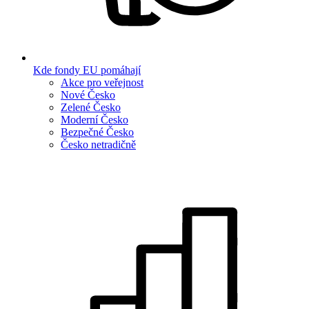
Kde fondy EU pomáhají
Akce pro veřejnost
Nové Česko
Zelené Česko
Moderní Česko
Bezpečné Česko
Česko netradičně