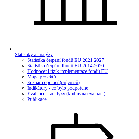
Statistiky a analýzy
Statistika čerpání fondů EU 2021-2027
Statistika čerpání fondů EU 2014-2020
Hodnocení rizik implementace fondů EU
Mapa projektů
Seznam operací (příjemců)
Indikátory - co bylo podpořeno
Evaluace a analýzy (knihovna evaluací)
Publikace