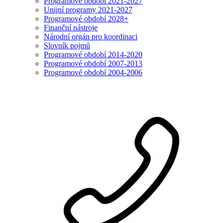
Programové období 2021-2027
Unijní programy 2021-2027
Programové období 2028+
Finanční nástroje
Národní orgán pro koordinaci
Slovník pojmů
Programové období 2014-2020
Programové období 2007-2013
Programové období 2004-2006