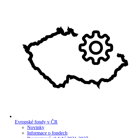
Evropské fondy v ČR
Novinky
Informace o fondech