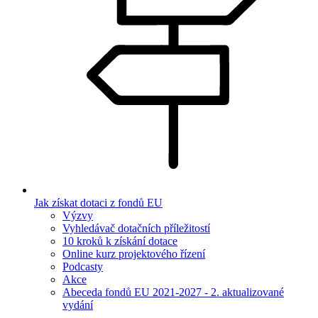
Jak získat dotaci z fondů EU
Výzvy
Vyhledávač dotačních příležitostí
10 kroků k získání dotace
Online kurz projektového řízení
Podcasty
Akce
Abeceda fondů EU 2021-2027 - 2. aktualizované
vydání