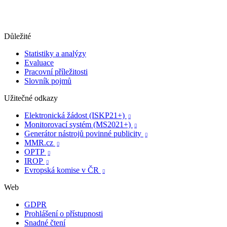
Důležité
Statistiky a analýzy
Evaluace
Pracovní příležitosti
Slovník pojmů
Užitečné odkazy
Elektronická žádost (ISKP21+)

Monitorovací systém (MS2021+)

Generátor nástrojů povinné publicity

MMR.cz

OPTP

IROP

Evropská komise v ČR

Web
GDPR
Prohlášení o přístupnosti
Snadné čtení