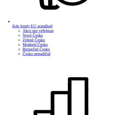
Kde fondy EU pomáhají
Akce pro veřejnost
Nové Česko
Zelené Česko
Moderní Česko
Bezpečné Česko
Česko netradičně