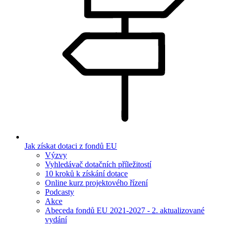
Jak získat dotaci z fondů EU
Výzvy
Vyhledávač dotačních příležitostí
10 kroků k získání dotace
Online kurz projektového řízení
Podcasty
Akce
Abeceda fondů EU 2021-2027 - 2. aktualizované
vydání