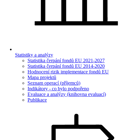
Statistiky a analýzy
Statistika čerpání fondů EU 2021-2027
Statistika čerpání fondů EU 2014-2020
Hodnocení rizik implementace fondů EU
Mapa projektů
Seznam operací (příjemců)
Indikátory - co bylo podpořeno
Evaluace a analýzy (knihovna evaluací)
Publikace