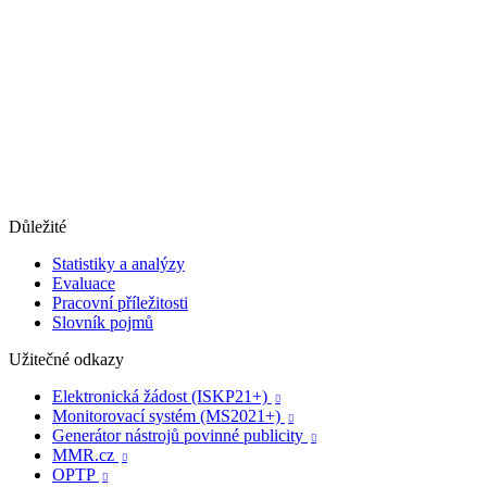
Důležité
Statistiky a analýzy
Evaluace
Pracovní příležitosti
Slovník pojmů
Užitečné odkazy
Elektronická žádost (ISKP21+)

Monitorovací systém (MS2021+)

Generátor nástrojů povinné publicity

MMR.cz

OPTP
