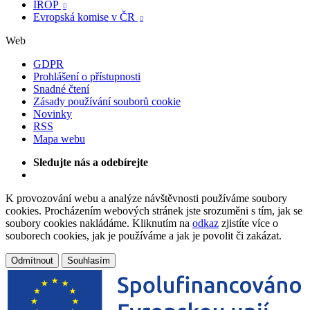
IROP

Evropská komise v ČR

Web
GDPR
Prohlášení o přístupnosti
Snadné čtení
Zásady používání souborů cookie
Novinky
RSS
Mapa webu
Sledujte nás a odebírejte
K provozování webu a analýze návštěvnosti používáme soubory
cookies. Procházením webových stránek jste srozuměni s tím, jak se
soubory cookies nakládáme. Kliknutím na
odkaz
zjistíte více o
souborech cookies, jak je používáme a jak je povolit či zakázat.
Odmítnout
Souhlasím