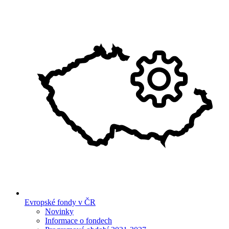
Evropské fondy v ČR
Novinky
Informace o fondech