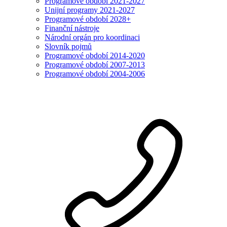
Programové období 2021-2027
Unijní programy 2021-2027
Programové období 2028+
Finanční nástroje
Národní orgán pro koordinaci
Slovník pojmů
Programové období 2014-2020
Programové období 2007-2013
Programové období 2004-2006