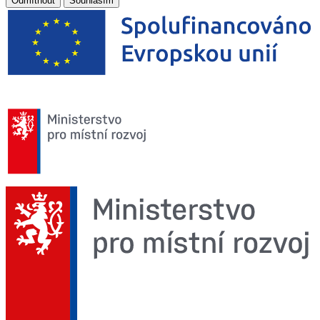
Odmítnout
Souhlasím