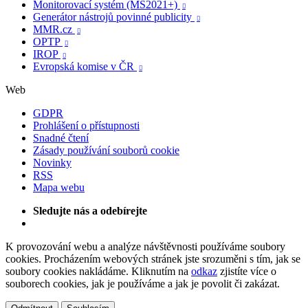
Monitorovací systém (MS2021+)

Generátor nástrojů povinné publicity

MMR.cz

OPTP

IROP

Evropská komise v ČR

Web
GDPR
Prohlášení o přístupnosti
Snadné čtení
Zásady používání souborů cookie
Novinky
RSS
Mapa webu
Sledujte nás a odebírejte
K provozování webu a analýze návštěvnosti používáme soubory
cookies. Procházením webových stránek jste srozuměni s tím, jak se
soubory cookies nakládáme. Kliknutím na
odkaz
zjistíte více o
souborech cookies, jak je používáme a jak je povolit či zakázat.