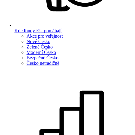
Kde fondy EU pomáhají
Akce pro veřejnost
Nové Česko
Zelené Česko
Moderní Česko
Bezpečné Česko
Česko netradičně