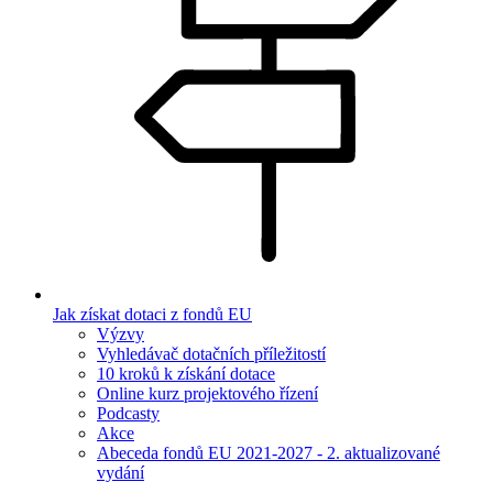
Jak získat dotaci z fondů EU
Výzvy
Vyhledávač dotačních příležitostí
10 kroků k získání dotace
Online kurz projektového řízení
Podcasty
Akce
Abeceda fondů EU 2021-2027 - 2. aktualizované
vydání