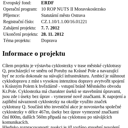
Evropský fond:
ERDF
Operační program:
10 ROP NUTS II Moravskoslezsko
Příjemce:
Statutární město Ostrava
Registrační číslo:
CZ.1.10/1.1.00/16.01221
Zahájení projektu:
7. 7. 2012
Ukončení projektu:
28. 11. 2012
Téma projektu:
Doprava
Informace o projektu
Cílem projektu je výstavba cyklostezky v trase městské cyklotrasy
Q, procházející ve směru od Poruby na Krásné Pole a navazující
byť ne zcela dokonale na stávající infrastrukturu. Ambicí je stáhnout
cyklodopravu z míst s vysokou intenzitou dopravy avytvořit spojení
s Krásným Polem k hvězdárně - vstupní bráně Městského obvodu
Kr.Pole. Cyklostezka má charakter úseků se stavebními úpravami,
jsou zde i úseky bez úprav - vymezené nově značkami. K napojení a
zajištění návaznosti cyklostezky na okolíje využito značek
cyklotrasy Q. Součásti této investiční akce je novostavba společné
cyklostezky v délce 467m, úseky bez úprav vymezené značkami
činí 800m, dalších 560m připadá na cyklotrasu po stávájících
komunikacích.
Hledisko rozpracovanosti: naakci je již vydáno stavební povolení.