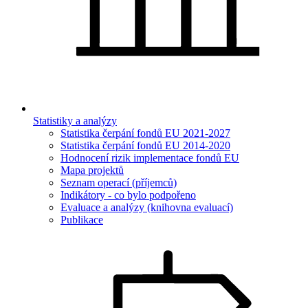
Statistiky a analýzy
Statistika čerpání fondů EU 2021-2027
Statistika čerpání fondů EU 2014-2020
Hodnocení rizik implementace fondů EU
Mapa projektů
Seznam operací (příjemců)
Indikátory - co bylo podpořeno
Evaluace a analýzy (knihovna evaluací)
Publikace