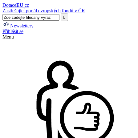
Dotace
EU
.cz
Zastřešující portál evropských fondů v ČR
Newslettery
Přihlásit se
Menu