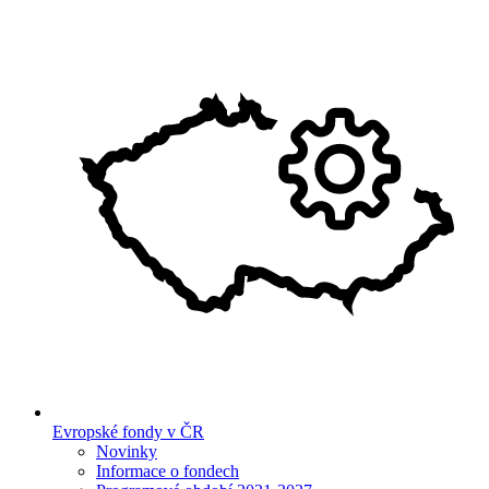
Evropské fondy v ČR
Novinky
Informace o fondech