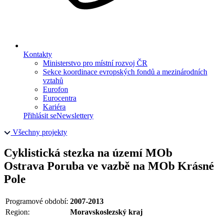
Kontakty
Ministerstvo pro místní rozvoj ČR
Sekce koordinace evropských fondů a mezinárodních
vztahů
Eurofon
Eurocentra
Kariéra
Přihlásit se
Newslettery
Všechny projekty
Cyklistická stezka na území MOb
Ostrava Poruba ve vazbě na MOb Krásné
Pole
Programové období:
2007-2013
Region:
Moravskoslezský kraj