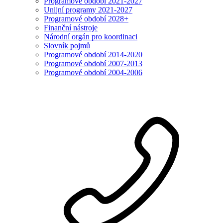
Programové období 2021-2027
Unijní programy 2021-2027
Programové období 2028+
Finanční nástroje
Národní orgán pro koordinaci
Slovník pojmů
Programové období 2014-2020
Programové období 2007-2013
Programové období 2004-2006