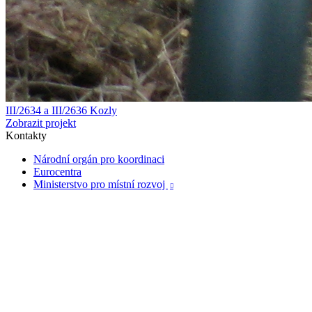
III/2634 a III/2636 Kozly
Zobrazit projekt
Kontakty
Národní orgán pro koordinaci
Eurocentra
Ministerstvo pro místní rozvoj
