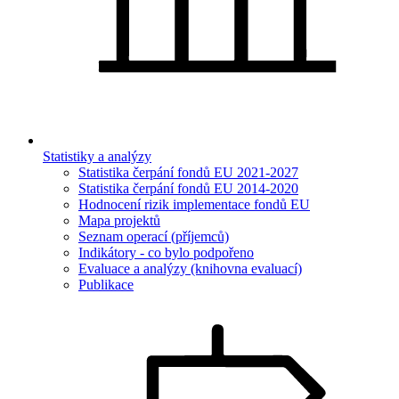
Statistiky a analýzy
Statistika čerpání fondů EU 2021-2027
Statistika čerpání fondů EU 2014-2020
Hodnocení rizik implementace fondů EU
Mapa projektů
Seznam operací (příjemců)
Indikátory - co bylo podpořeno
Evaluace a analýzy (knihovna evaluací)
Publikace