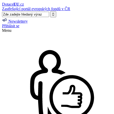
Dotace
EU
.cz
Zastřešující portál evropských fondů v ČR
Newslettery
Přihlásit se
Menu