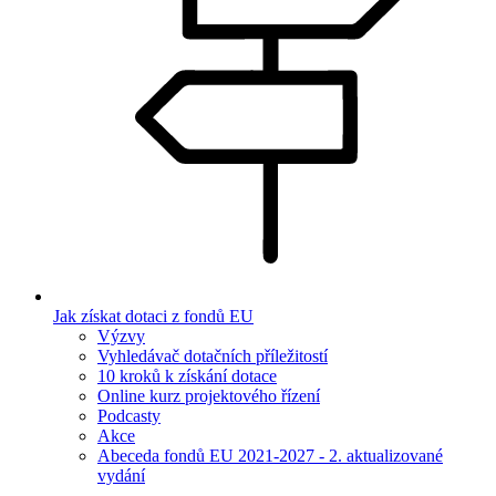
Jak získat dotaci z fondů EU
Výzvy
Vyhledávač dotačních příležitostí
10 kroků k získání dotace
Online kurz projektového řízení
Podcasty
Akce
Abeceda fondů EU 2021-2027 - 2. aktualizované
vydání