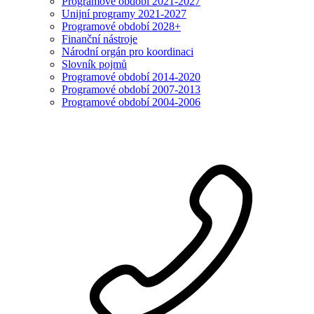
Programové období 2021-2027
Unijní programy 2021-2027
Programové období 2028+
Finanční nástroje
Národní orgán pro koordinaci
Slovník pojmů
Programové období 2014-2020
Programové období 2007-2013
Programové období 2004-2006