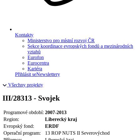
Kontakty
Ministerstvo pro místní rozvoj ČR
Sekce koordinace evropských fondů a mezinárodních
vztahů
Eurofon
Eurocentra
Kariéra
Přihlásit se
Newslettery
Všechny projekty
III/28313 - Svojek
Programové období:
2007-2013
Region:
Liberecký kraj
Evropský fond:
ERDF
Operační program:
13 ROP NUTS II Severovýchod
Příjemce:
Liberecký kraj