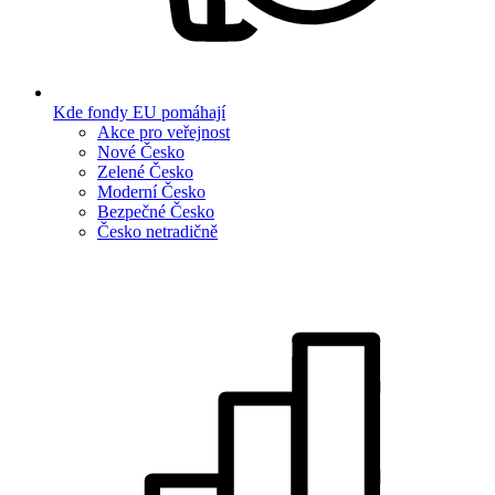
Kde fondy EU pomáhají
Akce pro veřejnost
Nové Česko
Zelené Česko
Moderní Česko
Bezpečné Česko
Česko netradičně