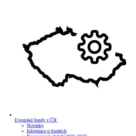
Evropské fondy v ČR
Novinky
Informace o fondech