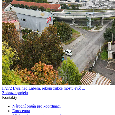
II/272 Lysá nad Labem, rekonstrukce mostu ev.č ...
Zobrazit projekt
Kontakty
Národní orgán pro koordinaci
Eurocentra