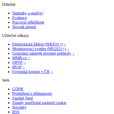
Důležité
Statistiky a analýzy
Evaluace
Pracovní příležitosti
Slovník pojmů
Užitečné odkazy
Elektronická žádost (ISKP21+)

Monitorovací systém (MS2021+)

Generátor nástrojů povinné publicity

MMR.cz

OPTP

IROP

Evropská komise v ČR

Web
GDPR
Prohlášení o přístupnosti
Snadné čtení
Zásady používání souborů cookie
Novinky
RSS