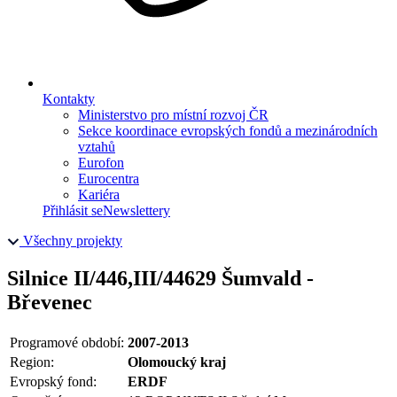
Kontakty
Ministerstvo pro místní rozvoj ČR
Sekce koordinace evropských fondů a mezinárodních
vztahů
Eurofon
Eurocentra
Kariéra
Přihlásit se
Newslettery
Všechny projekty
Silnice II/446,III/44629 Šumvald -
Břevenec
Programové období:
2007-2013
Region:
Olomoucký kraj
Evropský fond:
ERDF