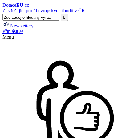
Dotace
EU
.cz
Zastřešující portál evropských fondů v ČR
Newslettery
Přihlásit se
Menu