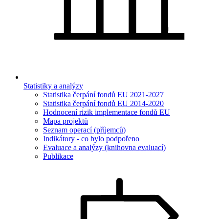
Statistiky a analýzy
Statistika čerpání fondů EU 2021-2027
Statistika čerpání fondů EU 2014-2020
Hodnocení rizik implementace fondů EU
Mapa projektů
Seznam operací (příjemců)
Indikátory - co bylo podpořeno
Evaluace a analýzy (knihovna evaluací)
Publikace