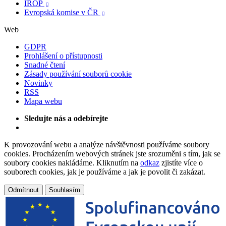
IROP

Evropská komise v ČR

Web
GDPR
Prohlášení o přístupnosti
Snadné čtení
Zásady používání souborů cookie
Novinky
RSS
Mapa webu
Sledujte nás a odebírejte
K provozování webu a analýze návštěvnosti používáme soubory
cookies. Procházením webových stránek jste srozuměni s tím, jak se
soubory cookies nakládáme. Kliknutím na
odkaz
zjistíte více o
souborech cookies, jak je používáme a jak je povolit či zakázat.
Odmítnout
Souhlasím