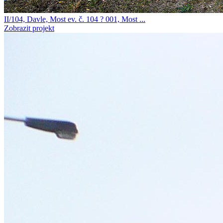
II/104, Davle, Most ev. č. 104 ? 001, Most ...
Zobrazit projekt