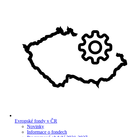
Evropské fondy v ČR
Novinky
Informace o fondech