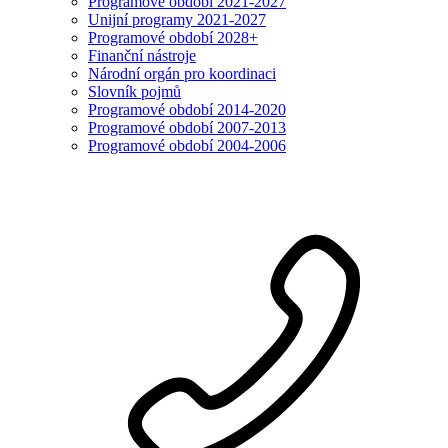
Programové období 2021-2027
Unijní programy 2021-2027
Programové období 2028+
Finanční nástroje
Národní orgán pro koordinaci
Slovník pojmů
Programové období 2014-2020
Programové období 2007-2013
Programové období 2004-2006