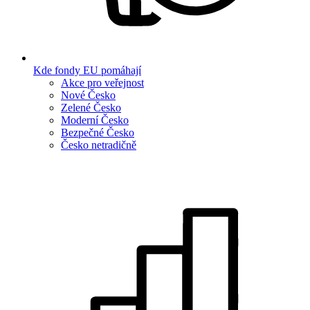
Kde fondy EU pomáhají
Akce pro veřejnost
Nové Česko
Zelené Česko
Moderní Česko
Bezpečné Česko
Česko netradičně