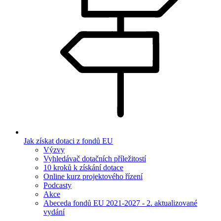
Jak získat dotaci z fondů EU
Výzvy
Vyhledávač dotačních příležitostí
10 kroků k získání dotace
Online kurz projektového řízení
Podcasty
Akce
Abeceda fondů EU 2021-2027 - 2. aktualizované
vydání