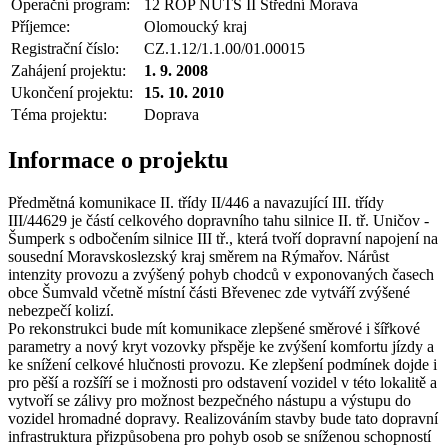
Operační program:
12 ROP NUTS II Střední Morava
Příjemce:
Olomoucký kraj
Registrační číslo:
CZ.1.12/1.1.00/01.00015
Zahájení projektu:
1. 9. 2008
Ukončení projektu:
15. 10. 2010
Téma projektu:
Doprava
Informace o projektu
Předmětná komunikace II. třídy II/446 a navazující III. třídy
III/44629 je částí celkového dopravního tahu silnice II. tř. Uničov -
Šumperk s odbočením silnice III tř., která tvoří dopravní napojení na
sousední Moravskoslezský kraj směrem na Rýmařov. Nárůst
intenzity provozu a zvýšený pohyb chodců v exponovaných časech
obce Šumvald včetně místní části Břevenec zde vytváří zvýšené
nebezpečí kolizí.
Po rekonstrukci bude mít komunikace zlepšené směrové i šířkové
parametry a nový kryt vozovky přspěje ke zvýšení komfortu jízdy a
ke snížení celkové hlučnosti provozu. Ke zlepšení podmínek dojde i
pro pěší a rozšíří se i možnosti pro odstavení vozidel v této lokalitě a
vytvoří se zálivy pro možnost bezpečného nástupu a výstupu do
vozidel hromadné dopravy. Realizováním stavby bude tato dopravní
infrastruktura přizpůsobena pro pohyb osob se sníženou schopností