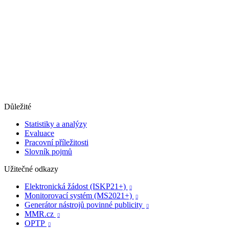
Důležité
Statistiky a analýzy
Evaluace
Pracovní příležitosti
Slovník pojmů
Užitečné odkazy
Elektronická žádost (ISKP21+)

Monitorovací systém (MS2021+)

Generátor nástrojů povinné publicity

MMR.cz

OPTP
