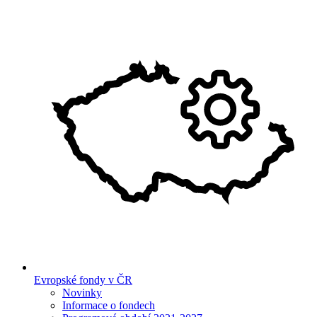
Evropské fondy v ČR
Novinky
Informace o fondech