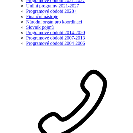
Programové období 2021-2027
Unijní programy 2021-2027
Programové období 2028+
Finanční nástroje
Národní orgán pro koordinaci
Slovník pojmů
Programové období 2014-2020
Programové období 2007-2013
Programové období 2004-2006