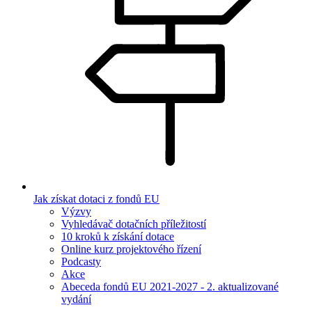
Jak získat dotaci z fondů EU
Výzvy
Vyhledávač dotačních příležitostí
10 kroků k získání dotace
Online kurz projektového řízení
Podcasty
Akce
Abeceda fondů EU 2021-2027 - 2. aktualizované
vydání