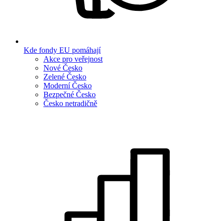
Kde fondy EU pomáhají
Akce pro veřejnost
Nové Česko
Zelené Česko
Moderní Česko
Bezpečné Česko
Česko netradičně