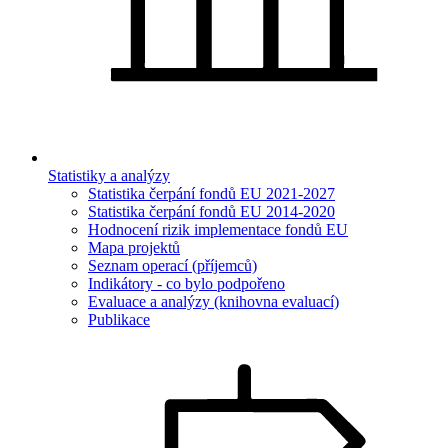
Statistiky a analýzy
Statistika čerpání fondů EU 2021-2027
Statistika čerpání fondů EU 2014-2020
Hodnocení rizik implementace fondů EU
Mapa projektů
Seznam operací (příjemců)
Indikátory - co bylo podpořeno
Evaluace a analýzy (knihovna evaluací)
Publikace