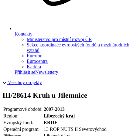
Kontakty
Ministerstvo pro místní rozvoj ČR
Sekce koordinace evropských fondů a mezinárodních
vztahů
Eurofon
Eurocentra
Kariéra
Přihlásit se
Newslettery
Všechny projekty
III/28614 Kruh u Jilemnice
Programové období:
2007-2013
Region:
Liberecký kraj
Evropský fond:
ERDF
Operační program:
13 ROP NUTS II Severovýchod
Příjemce:
Liberecký kraj