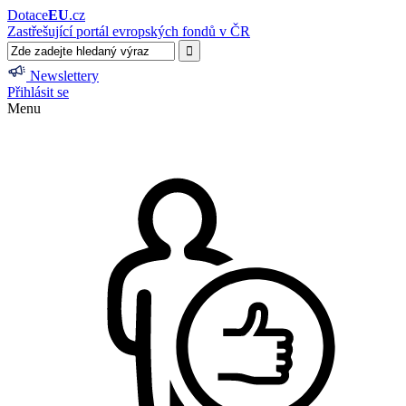
Dotace
EU
.cz
Zastřešující portál evropských fondů v ČR
Newslettery
Přihlásit se
Menu