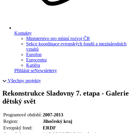
Kontakty
Ministerstvo pro místní rozvoj ČR
Sekce koordinace evropských fondů a mezinárodních
vztahů
Eurofon
Eurocentra
Kariéra
Přihlásit se
Newslettery
Všechny projekty
Rekonstrukce Sladovny 7. etapa - Galerie
dětský svět
Programové období:
2007-2013
Region:
Jihočeský kraj
Evropský fond:
ERDF