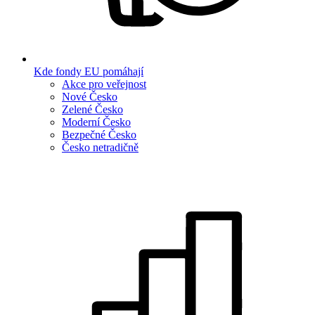
Kde fondy EU pomáhají
Akce pro veřejnost
Nové Česko
Zelené Česko
Moderní Česko
Bezpečné Česko
Česko netradičně