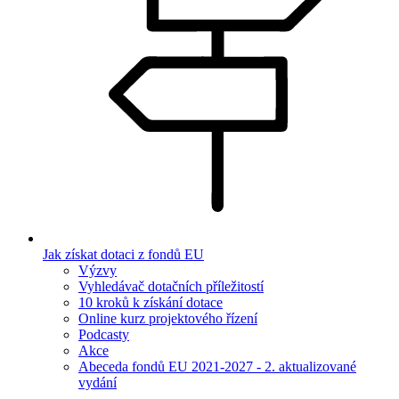
Jak získat dotaci z fondů EU
Výzvy
Vyhledávač dotačních příležitostí
10 kroků k získání dotace
Online kurz projektového řízení
Podcasty
Akce
Abeceda fondů EU 2021-2027 - 2. aktualizované
vydání