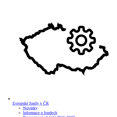
Evropské fondy v ČR
Novinky
Informace o fondech