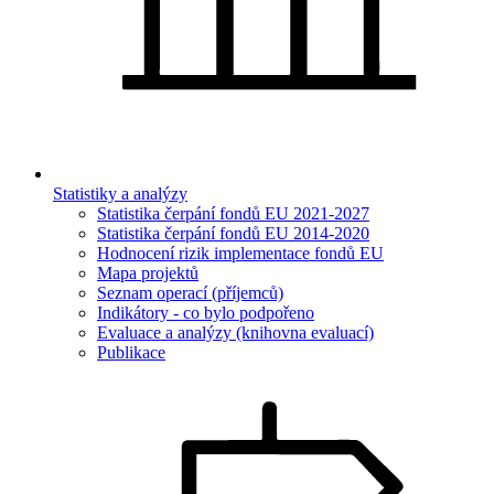
Statistiky a analýzy
Statistika čerpání fondů EU 2021-2027
Statistika čerpání fondů EU 2014-2020
Hodnocení rizik implementace fondů EU
Mapa projektů
Seznam operací (příjemců)
Indikátory - co bylo podpořeno
Evaluace a analýzy (knihovna evaluací)
Publikace