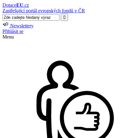
Dotace
EU
.cz
Zastřešující portál evropských fondů v ČR
Newslettery
Přihlásit se
Menu