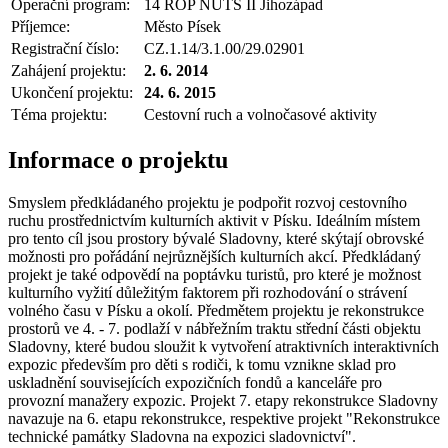
Operační program:
14 ROP NUTS II Jihozápad
Příjemce:
Město Písek
Registrační číslo:
CZ.1.14/3.1.00/29.02901
Zahájení projektu:
2. 6. 2014
Ukončení projektu:
24. 6. 2015
Téma projektu:
Cestovní ruch a volnočasové aktivity
Informace o projektu
Smyslem předkládaného projektu je podpořit rozvoj cestovního
ruchu prostřednictvím kulturních aktivit v Písku. Ideálním místem
pro tento cíl jsou prostory bývalé Sladovny, které skýtají obrovské
možnosti pro pořádání nejrůznějších kulturních akcí. Předkládaný
projekt je také odpovědí na poptávku turistů, pro které je možnost
kulturního vyžití důležitým faktorem při rozhodování o strávení
volného času v Písku a okolí. Předmětem projektu je rekonstrukce
prostorů ve 4. - 7. podlaží v nábřežním traktu střední části objektu
Sladovny, které budou sloužit k vytvoření atraktivních interaktivních
expozic především pro děti s rodiči, k tomu vznikne sklad pro
uskladnění souvisejících expozičních fondů a kanceláře pro
provozní manažery expozic. Projekt 7. etapy rekonstrukce Sladovny
navazuje na 6. etapu rekonstrukce, respektive projekt "Rekonstrukce
technické památky Sladovna na expozici sladovnictví".