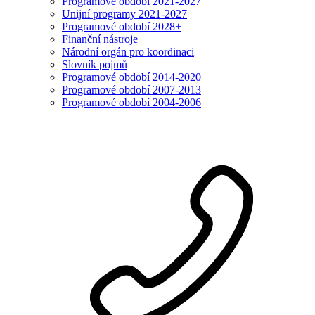
Programové období 2021-2027
Unijní programy 2021-2027
Programové období 2028+
Finanční nástroje
Národní orgán pro koordinaci
Slovník pojmů
Programové období 2014-2020
Programové období 2007-2013
Programové období 2004-2006