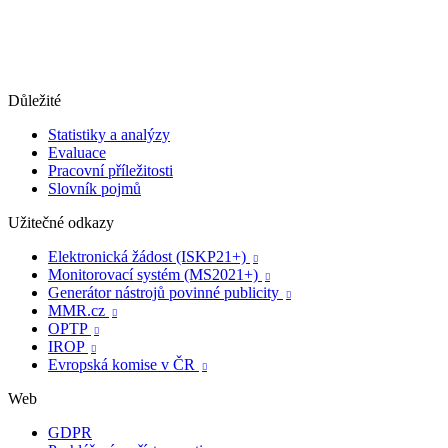
Důležité
Statistiky a analýzy
Evaluace
Pracovní příležitosti
Slovník pojmů
Užitečné odkazy
Elektronická žádost (ISKP21+)

Monitorovací systém (MS2021+)

Generátor nástrojů povinné publicity

MMR.cz

OPTP

IROP

Evropská komise v ČR

Web
GDPR