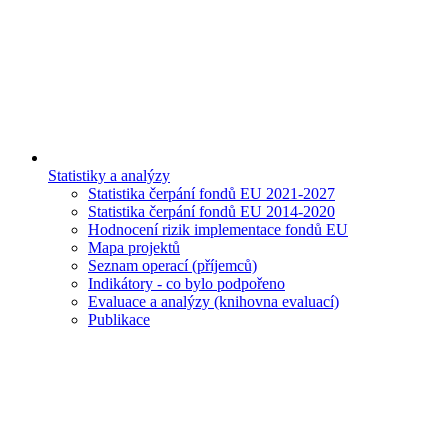
Statistiky a analýzy
Statistika čerpání fondů EU 2021-2027
Statistika čerpání fondů EU 2014-2020
Hodnocení rizik implementace fondů EU
Mapa projektů
Seznam operací (příjemců)
Indikátory - co bylo podpořeno
Evaluace a analýzy (knihovna evaluací)
Publikace