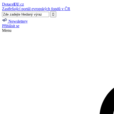
Dotace
EU
.cz
Zastřešující portál evropských fondů v ČR
Newslettery
Přihlásit se
Menu