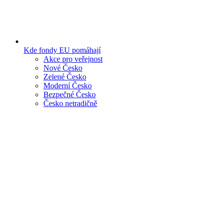
Kde fondy EU pomáhají
Akce pro veřejnost
Nové Česko
Zelené Česko
Moderní Česko
Bezpečné Česko
Česko netradičně