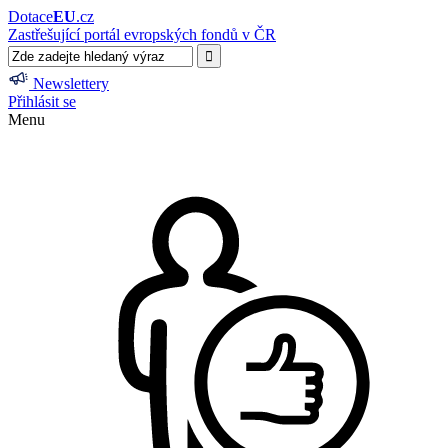
Dotace
EU
.cz
Zastřešující portál evropských fondů v ČR
Newslettery
Přihlásit se
Menu