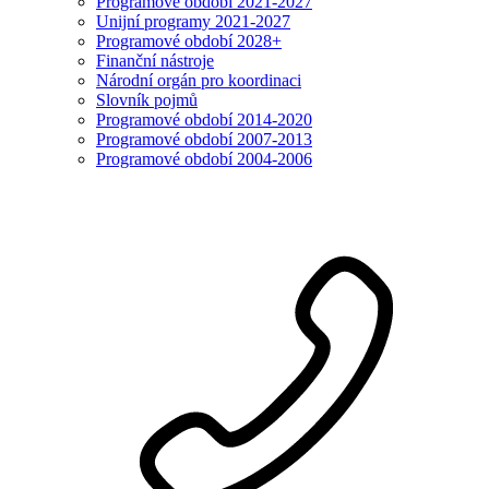
Programové období 2021-2027
Unijní programy 2021-2027
Programové období 2028+
Finanční nástroje
Národní orgán pro koordinaci
Slovník pojmů
Programové období 2014-2020
Programové období 2007-2013
Programové období 2004-2006