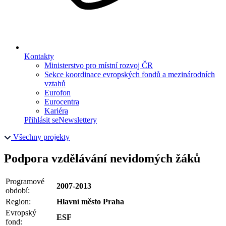
Kontakty
Ministerstvo pro místní rozvoj ČR
Sekce koordinace evropských fondů a mezinárodních
vztahů
Eurofon
Eurocentra
Kariéra
Přihlásit se
Newslettery
Všechny projekty
Podpora vzdělávání nevidomých žáků
Programové
2007-2013
období:
Region:
Hlavní město Praha
Evropský
ESF
fond: