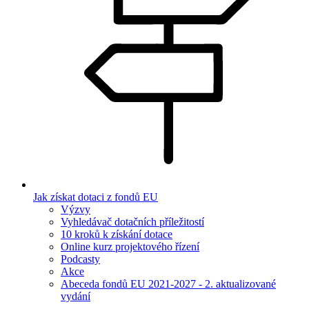
Jak získat dotaci z fondů EU
Výzvy
Vyhledávač dotačních příležitostí
10 kroků k získání dotace
Online kurz projektového řízení
Podcasty
Akce
Abeceda fondů EU 2021-2027 - 2. aktualizované
vydání