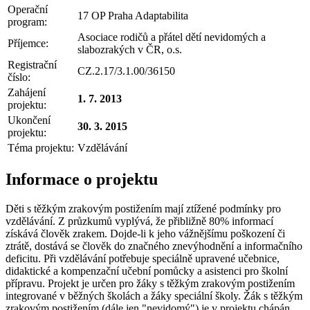
Operační
17 OP Praha Adaptabilita
program:
Asociace rodičů a přátel dětí nevidomých a
Příjemce:
slabozrakých v ČR, o.s.
Registrační
CZ.2.17/3.1.00/36150
číslo:
Zahájení
1. 7. 2013
projektu:
Ukončení
30. 3. 2015
projektu:
Téma projektu:
Vzdělávání
Informace o projektu
Děti s těžkým zrakovým postižením mají ztížené podmínky pro
vzdělávání. Z průzkumů vyplývá, že přibližně 80% informací
získává člověk zrakem. Dojde-li k jeho vážnějšímu poškození či
ztrátě, dostává se člověk do značného znevýhodnění a informačního
deficitu. Při vzdělávání potřebuje speciálně upravené učebnice,
didaktické a kompenzační učební pomůcky a asistenci pro školní
přípravu. Projekt je určen pro žáky s těžkým zrakovým postižením
integrované v běžných školách a žáky speciální školy. Žák s těžkým
zrakovým postižením (dále jen "nevidomý") je v projektu chápán