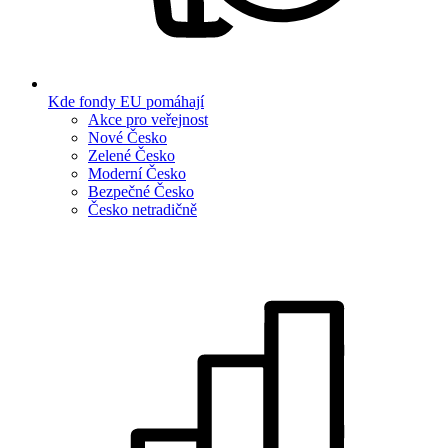
Kde fondy EU pomáhají
Akce pro veřejnost
Nové Česko
Zelené Česko
Moderní Česko
Bezpečné Česko
Česko netradičně