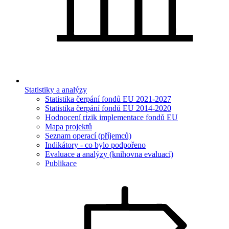
Statistiky a analýzy
Statistika čerpání fondů EU 2021-2027
Statistika čerpání fondů EU 2014-2020
Hodnocení rizik implementace fondů EU
Mapa projektů
Seznam operací (příjemců)
Indikátory - co bylo podpořeno
Evaluace a analýzy (knihovna evaluací)
Publikace