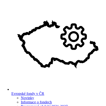
Evropské fondy v ČR
Novinky
Informace o fondech