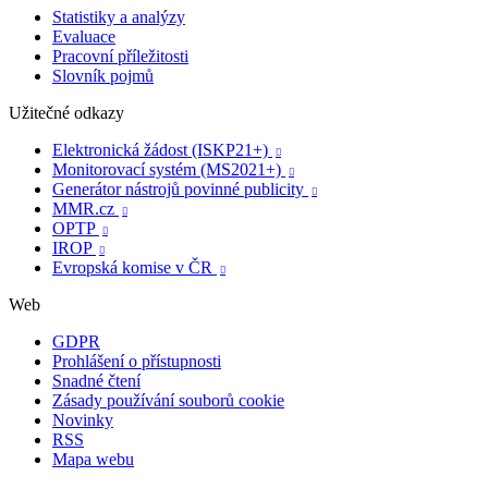
Statistiky a analýzy
Evaluace
Pracovní příležitosti
Slovník pojmů
Užitečné odkazy
Elektronická žádost (ISKP21+)

Monitorovací systém (MS2021+)

Generátor nástrojů povinné publicity

MMR.cz

OPTP

IROP

Evropská komise v ČR

Web
GDPR
Prohlášení o přístupnosti
Snadné čtení
Zásady používání souborů cookie
Novinky
RSS
Mapa webu