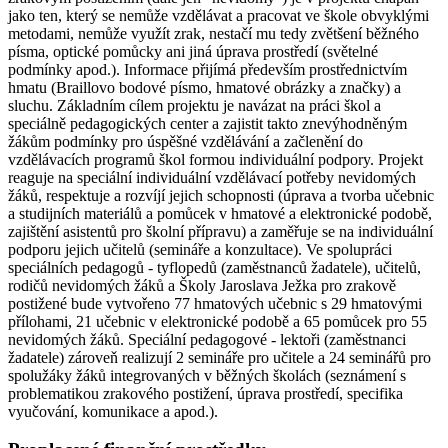
jako ten, který se nemůže vzdělávat a pracovat ve škole obvyklými
metodami, nemůže využít zrak, nestačí mu tedy zvětšení běžného
písma, optické pomůcky ani jiná úprava prostředí (světelné
podmínky apod.). Informace přijímá především prostřednictvím
hmatu (Braillovo bodové písmo, hmatové obrázky a značky) a
sluchu. Základním cílem projektu je navázat na práci škol a
speciálně pedagogických center a zajistit takto znevýhodněným
žákům podmínky pro úspěšné vzdělávání a začlenění do
vzdělávacích programů škol formou individuální podpory. Projekt
reaguje na speciální individuální vzdělávací potřeby nevidomých
žáků, respektuje a rozvíjí jejich schopnosti (úprava a tvorba učebnic
a studijních materiálů a pomůcek v hmatové a elektronické podobě,
zajištění asistentů pro školní přípravu) a zaměřuje se na individuální
podporu jejich učitelů (semináře a konzultace). Ve spolupráci
speciálních pedagogů - tyflopedů (zaměstnanců žadatele), učitelů,
rodičů nevidomých žáků a Školy Jaroslava Ježka pro zrakově
postižené bude vytvořeno 77 hmatových učebnic s 29 hmatovými
přílohami, 21 učebnic v elektronické podobě a 65 pomůcek pro 55
nevidomých žáků. Speciální pedagogové - lektoři (zaměstnanci
žadatele) zároveň realizují 2 semináře pro učitele a 24 seminářů pro
spolužáky žáků integrovaných v běžných školách (seznámení s
problematikou zrakového postižení, úprava prostředí, specifika
vyučování, komunikace a apod.).