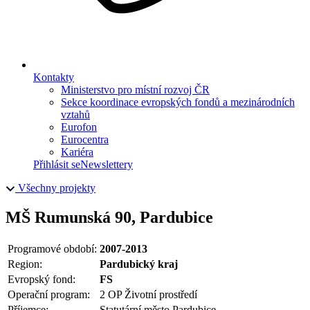
Kontakty
Ministerstvo pro místní rozvoj ČR
Sekce koordinace evropských fondů a mezinárodních
vztahů
Eurofon
Eurocentra
Kariéra
Přihlásit se
Newslettery
Všechny projekty
MŠ Rumunská 90, Pardubice
Programové období:
2007-2013
Region:
Pardubický kraj
Evropský fond:
FS
Operační program:
2 OP Životní prostředí
Příjemce:
Statutární město Pardubice