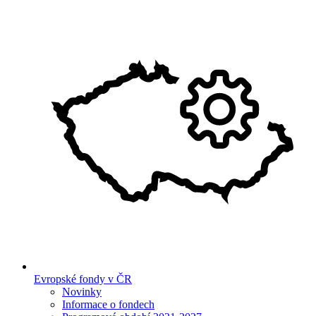
Evropské fondy v ČR
Novinky
Informace o fondech