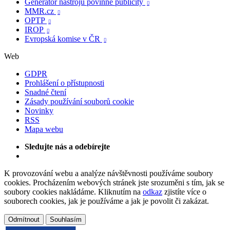
Generátor nástrojů povinné publicity

MMR.cz

OPTP

IROP

Evropská komise v ČR

Web
GDPR
Prohlášení o přístupnosti
Snadné čtení
Zásady používání souborů cookie
Novinky
RSS
Mapa webu
Sledujte nás a odebírejte
K provozování webu a analýze návštěvnosti používáme soubory
cookies. Procházením webových stránek jste srozuměni s tím, jak se
soubory cookies nakládáme. Kliknutím na
odkaz
zjistíte více o
souborech cookies, jak je používáme a jak je povolit či zakázat.
Odmítnout
Souhlasím