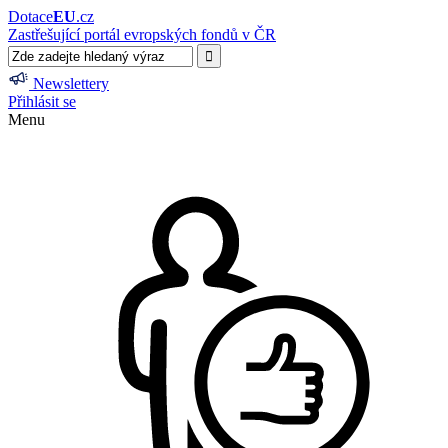
Dotace
EU
.cz
Zastřešující portál evropských fondů v ČR
Newslettery
Přihlásit se
Menu