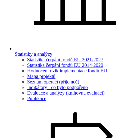
Statistiky a analýzy
Statistika čerpání fondů EU 2021-2027
Statistika čerpání fondů EU 2014-2020
Hodnocení rizik implementace fondů EU
Mapa projektů
Seznam operací (příjemců)
Indikátory - co bylo podpořeno
Evaluace a analýzy (knihovna evaluací)
Publikace