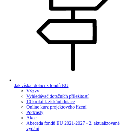
Jak získat dotaci z fondů EU
Výzvy
Vyhledávač dotačních příležitostí
10 kroků k získání dotace
Online kurz projektového řízení
Podcasty
Akce
Abeceda fondů EU 2021-2027 - 2. aktualizované
vydání