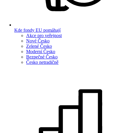
Kde fondy EU pomáhají
Akce pro veřejnost
Nové Česko
Zelené Česko
Moderní Česko
Bezpečné Česko
Česko netradičně