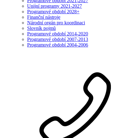
Programové období 2021-2027
Unijní programy 2021-2027
Programové období 2028+
Finanční nástroje
Národní orgán pro koordinaci
Slovník pojmů
Programové období 2014-2020
Programové období 2007-2013
Programové období 2004-2006