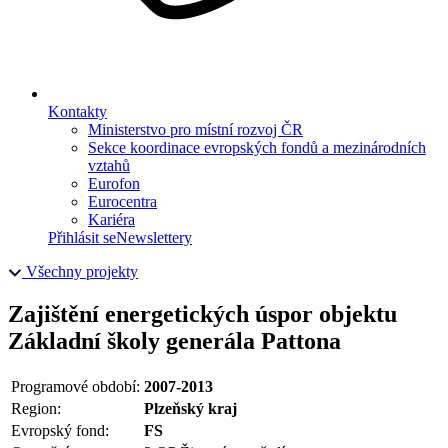
Kontakty
Ministerstvo pro místní rozvoj ČR
Sekce koordinace evropských fondů a mezinárodních
vztahů
Eurofon
Eurocentra
Kariéra
Přihlásit se
Newslettery
Všechny projekty
Zajištění energetických úspor objektu
Základní školy generála Pattona
Programové období:
2007-2013
Region:
Plzeňský kraj
Evropský fond:
FS