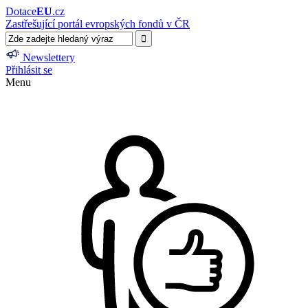
Dotace
EU
.cz
Zastřešující portál evropských fondů v ČR
Newslettery
Přihlásit se
Menu