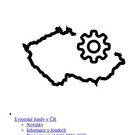
Evropské fondy v ČR
Novinky
Informace o fondech