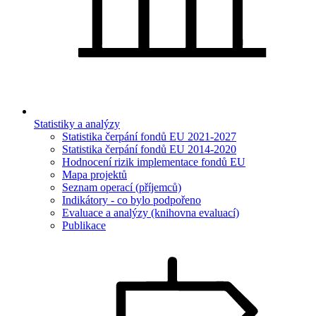
Statistiky a analýzy
Statistika čerpání fondů EU 2021-2027
Statistika čerpání fondů EU 2014-2020
Hodnocení rizik implementace fondů EU
Mapa projektů
Seznam operací (příjemců)
Indikátory - co bylo podpořeno
Evaluace a analýzy (knihovna evaluací)
Publikace