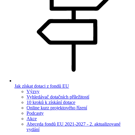
Jak získat dotaci z fondů EU
Výzvy
Vyhledávač dotačních příležitostí
10 kroků k získání dotace
Online kurz projektového řízení
Podcasty
Akce
Abeceda fondů EU 2021-2027 - 2. aktualizované
vydání