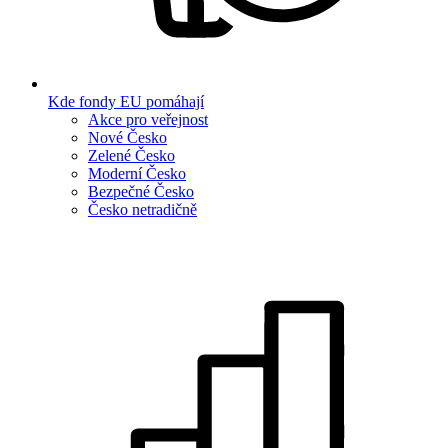
Kde fondy EU pomáhají
Akce pro veřejnost
Nové Česko
Zelené Česko
Moderní Česko
Bezpečné Česko
Česko netradičně