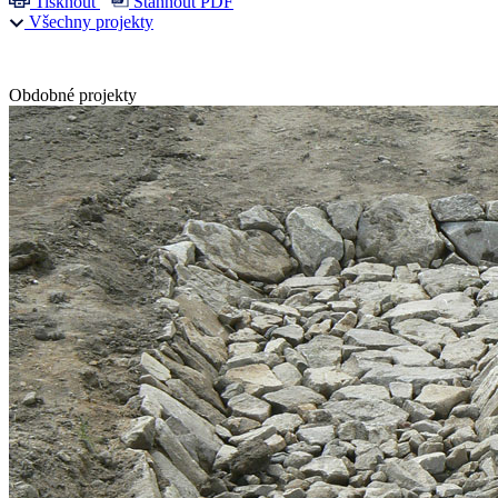
Tisknout
Stáhnout PDF
Všechny projekty
Obdobné projekty