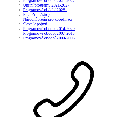
Programové období 2021-2027
Unijní programy 2021-2027
Programové období 2028+
Finanční nástroje
Národní orgán pro koordinaci
Slovník pojmů
Programové období 2014-2020
Programové období 2007-2013
Programové období 2004-2006