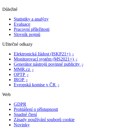
Důležité
Statistiky a analýzy
Evaluace
Pracovní příležitosti
Slovník pojmů
Užitečné odkazy
Elektronická žádost (ISKP21+)

Monitorovací systém (MS2021+)

Generátor nástrojů povinné publicity

MMR.cz

OPTP

IROP

Evropská komise v ČR

Web
GDPR
Prohlášení o přístupnosti
Snadné čtení
Zásady používání souborů cookie
Novinky