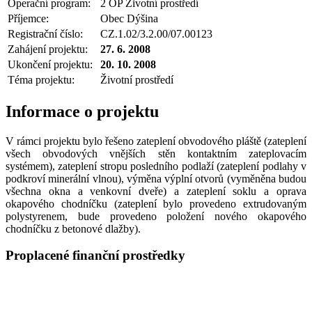
Operační program:
2 OP Životní prostředí
Příjemce:
Obec Dýšina
Registrační číslo:
CZ.1.02/3.2.00/07.00123
Zahájení projektu:
27. 6. 2008
Ukončení projektu:
20. 10. 2008
Téma projektu:
Životní prostředí
Informace o projektu
V rámci projektu bylo řešeno zateplení obvodového pláště (zateplení
všech obvodových vnějších stěn kontaktním zateplovacím
systémem), zateplení stropu posledního podlaží (zateplení podlahy v
podkroví minerální vlnou), výměna výplní otvorů (vyměněna budou
všechna okna a venkovní dveře) a zateplení soklu a oprava
okapového chodníčku (zateplení bylo provedeno extrudovaným
polystyrenem, bude provedeno položení nového okapového
chodníčku z betonové dlažby).
Proplacené finanční prostředky