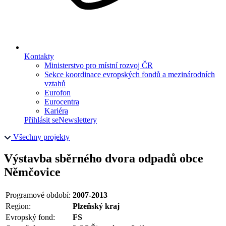
Kontakty
Ministerstvo pro místní rozvoj ČR
Sekce koordinace evropských fondů a mezinárodních
vztahů
Eurofon
Eurocentra
Kariéra
Přihlásit se
Newslettery
Všechny projekty
Výstavba sběrného dvora odpadů obce
Němčovice
Programové období:
2007-2013
Region:
Plzeňský kraj
Evropský fond:
FS