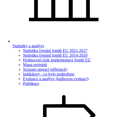
Statistiky a analýzy
Statistika čerpání fondů EU 2021-2027
Statistika čerpání fondů EU 2014-2020
Hodnocení rizik implementace fondů EU
Mapa projektů
Seznam operací (příjemců)
Indikátory - co bylo podpořeno
Evaluace a analýzy (knihovna evaluací)
Publikace