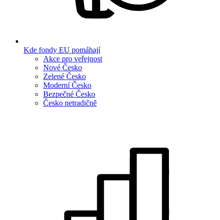
Kde fondy EU pomáhají
Akce pro veřejnost
Nové Česko
Zelené Česko
Moderní Česko
Bezpečné Česko
Česko netradičně