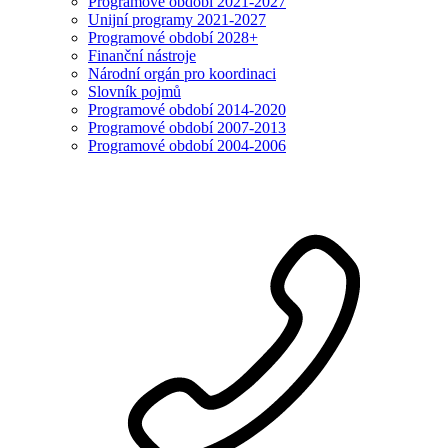
Programové období 2021-2027
Unijní programy 2021-2027
Programové období 2028+
Finanční nástroje
Národní orgán pro koordinaci
Slovník pojmů
Programové období 2014-2020
Programové období 2007-2013
Programové období 2004-2006