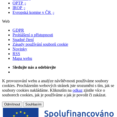
OPTP

IROP

Evropská komise v ČR

Web
GDPR
Prohlášení o přístupnosti
Snadné čtení
Zásady používání souborů cookie
Novinky
RSS
Mapa webu
Sledujte nás a odebírejte
K provozování webu a analýze návštěvnosti používáme soubory
cookies. Procházením webových stránek jste srozuměni s tím, jak se
soubory cookies nakládáme. Kliknutím na
odkaz
zjistíte více o
souborech cookies, jak je používáme a jak je povolit či zakázat.
Odmítnout
Souhlasím