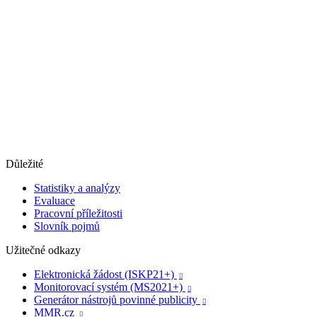
Důležité
Statistiky a analýzy
Evaluace
Pracovní příležitosti
Slovník pojmů
Užitečné odkazy
Elektronická žádost (ISKP21+)

Monitorovací systém (MS2021+)

Generátor nástrojů povinné publicity

MMR.cz
