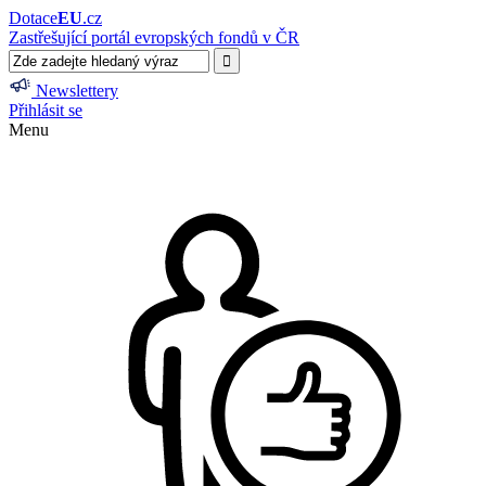
Dotace
EU
.cz
Zastřešující portál evropských fondů v ČR
Newslettery
Přihlásit se
Menu