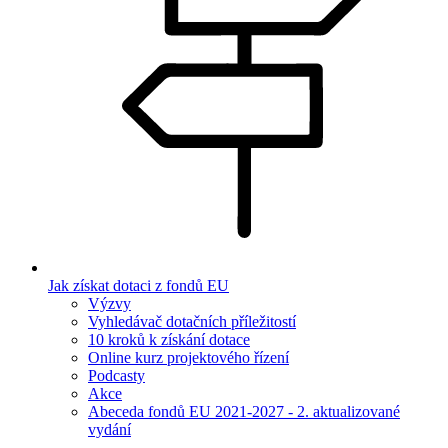
Jak získat dotaci z fondů EU
Výzvy
Vyhledávač dotačních příležitostí
10 kroků k získání dotace
Online kurz projektového řízení
Podcasty
Akce
Abeceda fondů EU 2021-2027 - 2. aktualizované
vydání