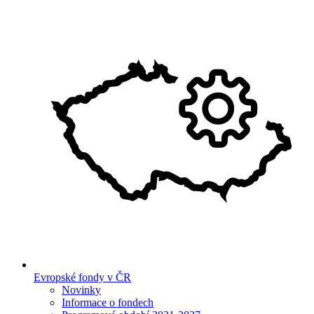
Evropské fondy v ČR
Novinky
Informace o fondech