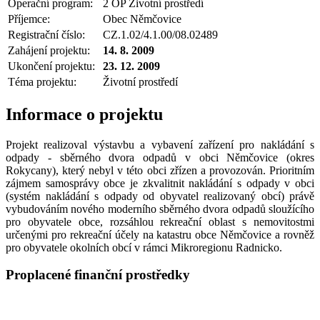
Operační program:
2 OP Životní prostředí
Příjemce:
Obec Němčovice
Registrační číslo:
CZ.1.02/4.1.00/08.02489
Zahájení projektu:
14. 8. 2009
Ukončení projektu:
23. 12. 2009
Téma projektu:
Životní prostředí
Informace o projektu
Projekt realizoval výstavbu a vybavení zařízení pro nakládání s
odpady - sběrného dvora odpadů v obci Němčovice (okres
Rokycany), který nebyl v této obci zřízen a provozován. Prioritním
zájmem samosprávy obce je zkvalitnit nakládání s odpady v obci
(systém nakládání s odpady od obyvatel realizovaný obcí) právě
vybudováním nového moderního sběrného dvora odpadů sloužícího
pro obyvatele obce, rozsáhlou rekreační oblast s nemovitostmi
určenými pro rekreační účely na katastru obce Němčovice a rovněž
pro obyvatele okolních obcí v rámci Mikroregionu Radnicko.
Proplacené finanční prostředky