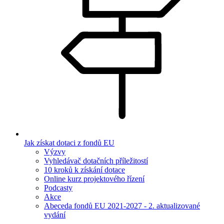
Jak získat dotaci z fondů EU
Výzvy
Vyhledávač dotačních příležitostí
10 kroků k získání dotace
Online kurz projektového řízení
Podcasty
Akce
Abeceda fondů EU 2021-2027 - 2. aktualizované
vydání