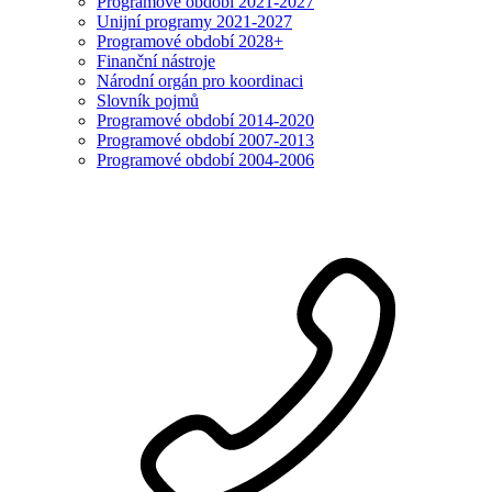
Programové období 2021-2027
Unijní programy 2021-2027
Programové období 2028+
Finanční nástroje
Národní orgán pro koordinaci
Slovník pojmů
Programové období 2014-2020
Programové období 2007-2013
Programové období 2004-2006