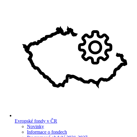
Evropské fondy v ČR
Novinky
Informace o fondech