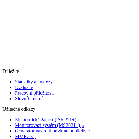
Důležité
Statistiky a analýzy
Evaluace
Pracovní příležitosti
Slovník pojmů
Užitečné odkazy
Elektronická žádost (ISKP21+)

Monitorovací systém (MS2021+)

Generátor nástrojů povinné publicity

MMR.cz
