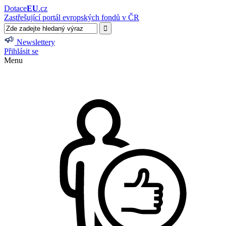
Dotace
EU
.cz
Zastřešující portál evropských fondů v ČR
Newslettery
Přihlásit se
Menu