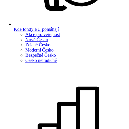
Kde fondy EU pomáhají
Akce pro veřejnost
Nové Česko
Zelené Česko
Moderní Česko
Bezpečné Česko
Česko netradičně