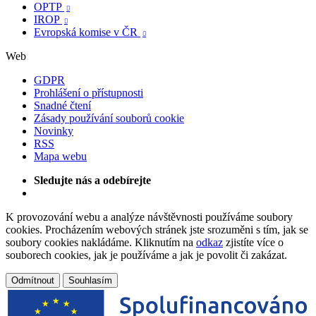
OPTP

IROP

Evropská komise v ČR

Web
GDPR
Prohlášení o přístupnosti
Snadné čtení
Zásady používání souborů cookie
Novinky
RSS
Mapa webu
Sledujte nás a odebírejte
K provozování webu a analýze návštěvnosti používáme soubory
cookies. Procházením webových stránek jste srozuměni s tím, jak se
soubory cookies nakládáme. Kliknutím na
odkaz
zjistíte více o
souborech cookies, jak je používáme a jak je povolit či zakázat.
Odmítnout
Souhlasím