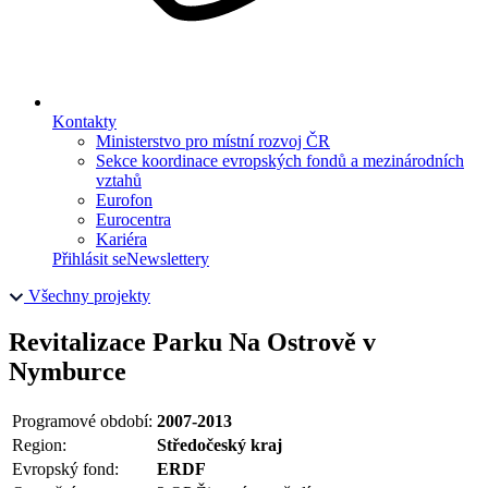
Kontakty
Ministerstvo pro místní rozvoj ČR
Sekce koordinace evropských fondů a mezinárodních
vztahů
Eurofon
Eurocentra
Kariéra
Přihlásit se
Newslettery
Všechny projekty
Revitalizace Parku Na Ostrově v
Nymburce
Programové období:
2007-2013
Region:
Středočeský kraj
Evropský fond:
ERDF