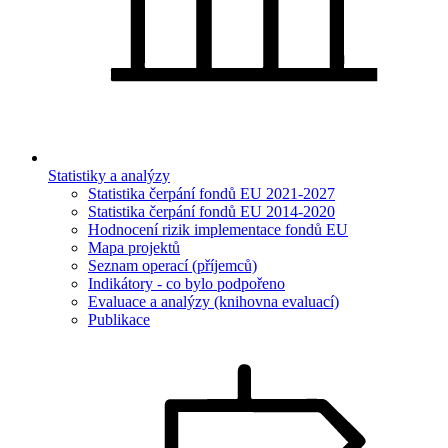
Statistiky a analýzy
Statistika čerpání fondů EU 2021-2027
Statistika čerpání fondů EU 2014-2020
Hodnocení rizik implementace fondů EU
Mapa projektů
Seznam operací (příjemců)
Indikátory - co bylo podpořeno
Evaluace a analýzy (knihovna evaluací)
Publikace