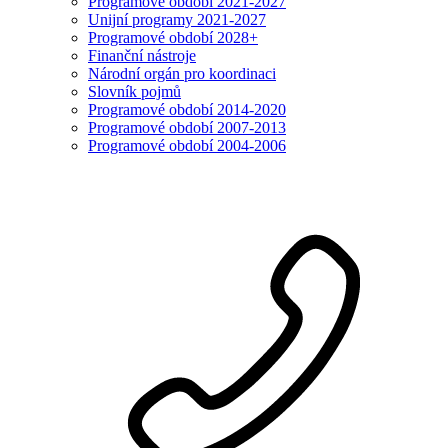
Programové období 2021-2027
Unijní programy 2021-2027
Programové období 2028+
Finanční nástroje
Národní orgán pro koordinaci
Slovník pojmů
Programové období 2014-2020
Programové období 2007-2013
Programové období 2004-2006