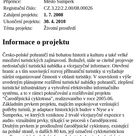
Příjemce:
Město Šumperk
Registrační číslo:
CZ.3.22/2.2.00/08.00026
Zahájení projektu:
1. 7. 2008
Ukončení projektu:
30. 4. 2010
Téma projektu:
Životní prostředí
Informace o projektu
Česko-polské pohraničí má bohatou historii a kulturu a také velké
množství turistických zajímavostí. Bohužel, stále se citelně projevuje
nedostačující turistická nabídka a vícejazyčné informace. Otevření
hranic a s tím související rozvoj příhraniční turistiky si vyžaduje
nárůst organizované činnosti v oblasti turistiky. V souvislosti s výše
uvedeným plánujeme rozšíření turistické nabídky pohraničí, zlepšení
turistické infrastruktury a vytvoření efektivního informačního
systému, a to v rámci pokračování a rozšiřování projektu
"Čarodějnická cyklotrasa", realizovaného v roce 2005-06.
Základním prvkem projektu, majícím uspokojovat vzrůstající
potřeby turistů, je adaptace historických budov v Nyse a v
Šumperku, ve kterých vzniknou 2 trvalé vícejazyčné expozice s
audio- vizuálními prvky, týkající se procesů s čarodějnicemi.
Druhým prvkem je prodloužení čarodějnické cyklotrasy, existující
na polské straně, o dalších 80 km, její označení cykloturistickou