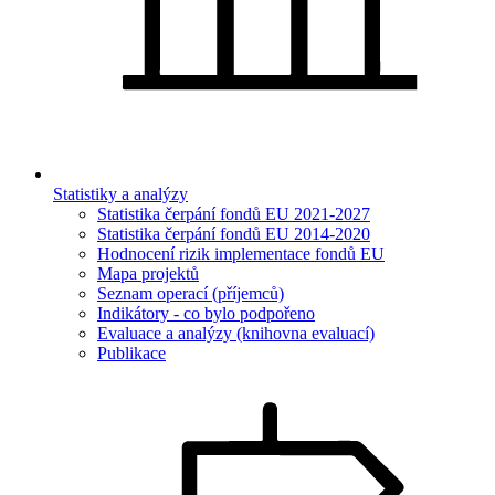
Statistiky a analýzy
Statistika čerpání fondů EU 2021-2027
Statistika čerpání fondů EU 2014-2020
Hodnocení rizik implementace fondů EU
Mapa projektů
Seznam operací (příjemců)
Indikátory - co bylo podpořeno
Evaluace a analýzy (knihovna evaluací)
Publikace