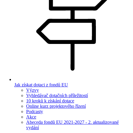
Jak získat dotaci z fondů EU
Výzvy
Vyhledávač dotačních příležitostí
10 kroků k získání dotace
Online kurz projektového řízení
Podcasty
Akce
Abeceda fondů EU 2021-2027 - 2. aktualizované
vydání