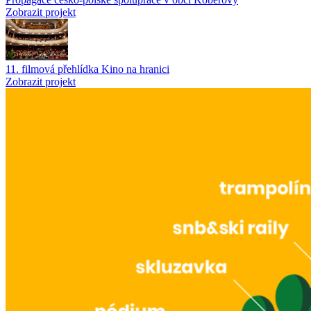
Zobrazit projekt
11. filmová přehlídka Kino na hranici
Zobrazit projekt