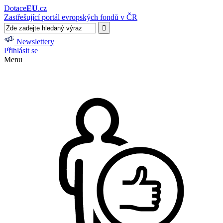
Dotace
EU
.cz
Zastřešující portál evropských fondů v ČR
Newslettery
Přihlásit se
Menu