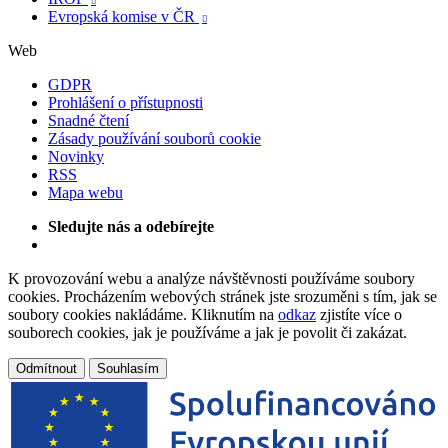

Evropská komise v ČR

Web
GDPR
Prohlášení o přístupnosti
Snadné čtení
Zásady používání souborů cookie
Novinky
RSS
Mapa webu
Sledujte nás a odebírejte
K provozování webu a analýze návštěvnosti používáme soubory
cookies. Procházením webových stránek jste srozuměni s tím, jak se
soubory cookies nakládáme. Kliknutím na
odkaz
zjistíte více o
souborech cookies, jak je používáme a jak je povolit či zakázat.
Odmítnout
Souhlasím