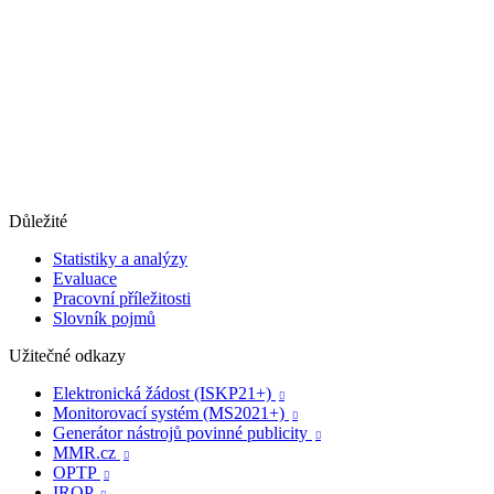
Důležité
Statistiky a analýzy
Evaluace
Pracovní příležitosti
Slovník pojmů
Užitečné odkazy
Elektronická žádost (ISKP21+)

Monitorovací systém (MS2021+)

Generátor nástrojů povinné publicity

MMR.cz

OPTP

IROP