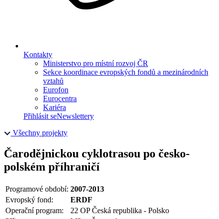
Kontakty
Ministerstvo pro místní rozvoj ČR
Sekce koordinace evropských fondů a mezinárodních
vztahů
Eurofon
Eurocentra
Kariéra
Přihlásit se
Newslettery
Všechny projekty
Čarodějnickou cyklotrasou po česko-
polském příhraničí
Programové období:
2007-2013
Evropský fond:
ERDF
Operační program:
22 OP Česká republika - Polsko