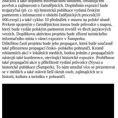
značkou a také doplnění informačními tabulemi, obsahujícími
pověsti a zajímavosti o čarodějnicích. Doplněním expozicí bude
trojjazyčná (pl- cz- nj) historická publikace vydaná českým
partnerem s infomacemi o období čadějnických procesů(10
000.exepl.) a také cyklus 10 přednášek v muzeu na polské straně.
Prvkem spojeným s čarodějnickou trasou bude průvodce s mapou,
který bude vydán polským partnerem rovněž ve třech jazykových
verzích. Doplňkovu aktivitou projektu bude zřízení turistického
informačního místa v rámci expozice v Šumperku.
Důležitou častí projektu bude jeho propagace, která bude současně
také přírozenou propagací česko- polského pohraničí. Kromě
reklamních akcí v lokálních mediích, budou jedním z propagačních
nástrojů také konference, otevírající historické expozice. Proběhnou
také propagační akce u příležitosti vydání průvodce (Nysa) a
historické publikace (Šumperk). To nám umožní více se prezentovat
se v médiích a také oslovit širší okruh osob, zajímajících se o
historii, kulturu a turistiku v pohraničí.