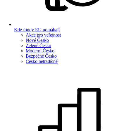
Kde fondy EU pomáhají
Akce pro veřejnost
Nové Česko
Zelené Česko
Moderní Česko
Bezpečné Česko
Česko netradičně