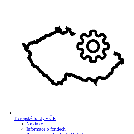
Evropské fondy v ČR
Novinky
Informace o fondech