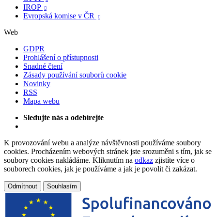
IROP

Evropská komise v ČR

Web
GDPR
Prohlášení o přístupnosti
Snadné čtení
Zásady používání souborů cookie
Novinky
RSS
Mapa webu
Sledujte nás a odebírejte
K provozování webu a analýze návštěvnosti používáme soubory
cookies. Procházením webových stránek jste srozuměni s tím, jak se
soubory cookies nakládáme. Kliknutím na
odkaz
zjistíte více o
souborech cookies, jak je používáme a jak je povolit či zakázat.
Odmítnout
Souhlasím