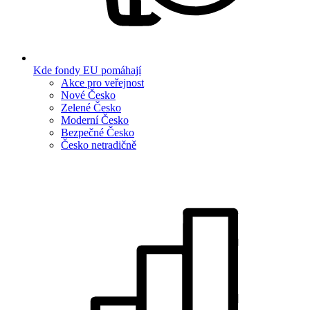
Kde fondy EU pomáhají
Akce pro veřejnost
Nové Česko
Zelené Česko
Moderní Česko
Bezpečné Česko
Česko netradičně