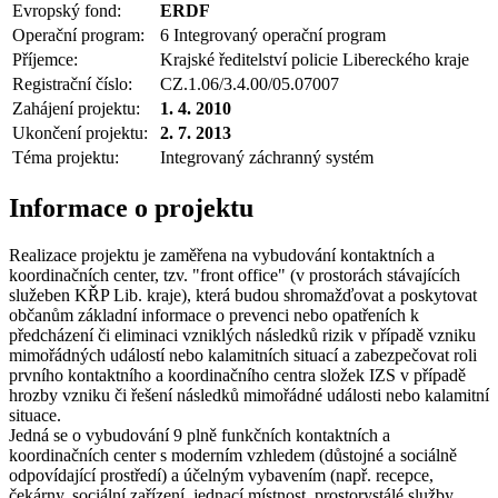
Evropský fond:
ERDF
Operační program:
6 Integrovaný operační program
Příjemce:
Krajské ředitelství policie Libereckého kraje
Registrační číslo:
CZ.1.06/3.4.00/05.07007
Zahájení projektu:
1. 4. 2010
Ukončení projektu:
2. 7. 2013
Téma projektu:
Integrovaný záchranný systém
Informace o projektu
Realizace projektu je zaměřena na vybudování kontaktních a
koordinačních center, tzv. "front office" (v prostorách stávajících
služeben KŘP Lib. kraje), která budou shromažďovat a poskytovat
občanům základní informace o prevenci nebo opatřeních k
předcházení či eliminaci vzniklých následků rizik v případě vzniku
mimořádných událostí nebo kalamitních situací a zabezpečovat roli
prvního kontaktního a koordinačního centra složek IZS v případě
hrozby vzniku či řešení následků mimořádné události nebo kalamitní
situace.
Jedná se o vybudování 9 plně funkčních kontaktních a
koordinačních center s moderním vzhledem (důstojné a sociálně
odpovídající prostředí) a účelným vybavením (např. recepce,
čekárny, sociální zařízení, jednací místnost, prostorystálé služby,