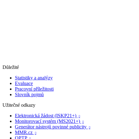
Důležité
Statistiky a analýzy
Evaluace
Pracovní příležitosti
Slovník pojmů
Užitečné odkazy
Elektronická žádost (ISKP21+)

Monitorovací systém (MS2021+)

Generátor nástrojů povinné publicity

MMR.cz

OPTP
