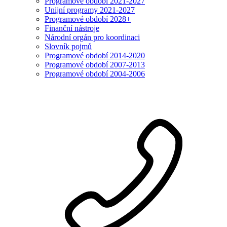
Programové období 2021-2027
Unijní programy 2021-2027
Programové období 2028+
Finanční nástroje
Národní orgán pro koordinaci
Slovník pojmů
Programové období 2014-2020
Programové období 2007-2013
Programové období 2004-2006