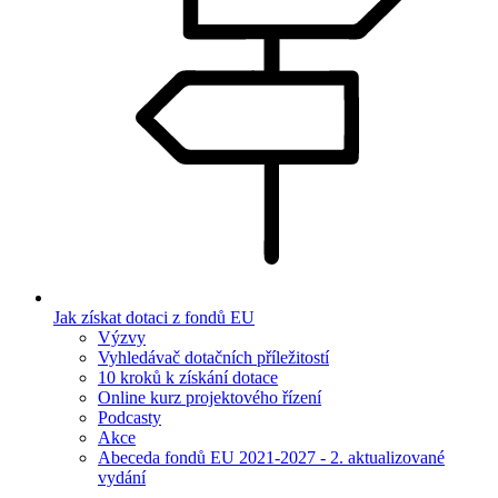
Jak získat dotaci z fondů EU
Výzvy
Vyhledávač dotačních příležitostí
10 kroků k získání dotace
Online kurz projektového řízení
Podcasty
Akce
Abeceda fondů EU 2021-2027 - 2. aktualizované
vydání