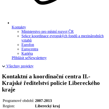
Kontakty
Ministerstvo pro místní rozvoj ČR
Sekce koordinace evropských fondů a mezinárodních
vztahů
Eurofon
Eurocentra
Kariéra
Přihlásit se
Newslettery
Všechny projekty
Kontaktní a koordinační centra II.-
Krajské ředitelství policie Libereckého
kraje
Programové období:
2007-2013
Region:
Liberecký kraj