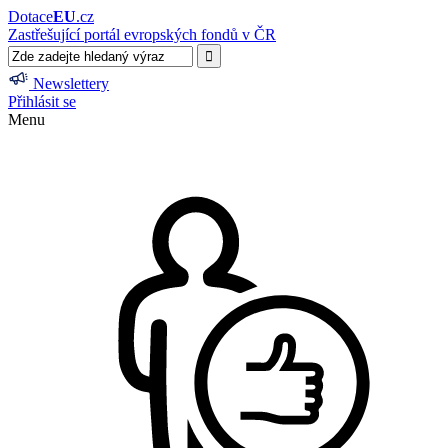
Dotace
EU
.cz
Zastřešující portál evropských fondů v ČR
Newslettery
Přihlásit se
Menu