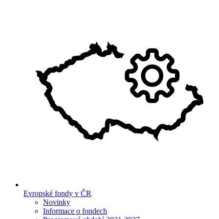
Evropské fondy v ČR
Novinky
Informace o fondech