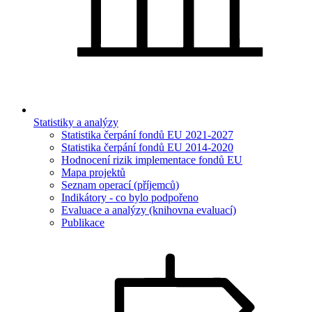
Statistiky a analýzy
Statistika čerpání fondů EU 2021-2027
Statistika čerpání fondů EU 2014-2020
Hodnocení rizik implementace fondů EU
Mapa projektů
Seznam operací (příjemců)
Indikátory - co bylo podpořeno
Evaluace a analýzy (knihovna evaluací)
Publikace