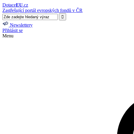
Dotace
EU
.cz
Zastřešující portál evropských fondů v ČR
Newslettery
Přihlásit se
Menu