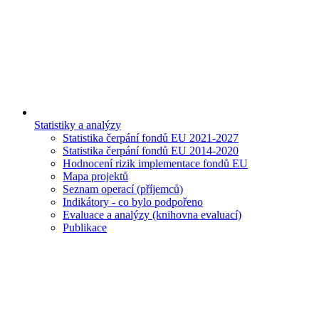
Statistiky a analýzy
Statistika čerpání fondů EU 2021-2027
Statistika čerpání fondů EU 2014-2020
Hodnocení rizik implementace fondů EU
Mapa projektů
Seznam operací (příjemců)
Indikátory - co bylo podpořeno
Evaluace a analýzy (knihovna evaluací)
Publikace