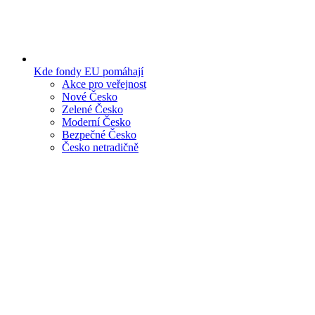
Kde fondy EU pomáhají
Akce pro veřejnost
Nové Česko
Zelené Česko
Moderní Česko
Bezpečné Česko
Česko netradičně