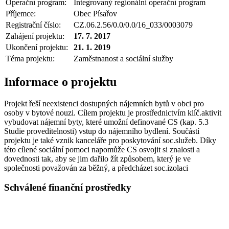
Operační program:
Integrovaný regionální operační program
Příjemce:
Obec Písařov
Registrační číslo:
CZ.06.2.56/0.0/0.0/16_033/0003079
Zahájení projektu:
17. 7. 2017
Ukončení projektu:
21. 1. 2019
Téma projektu:
Zaměstnanost a sociální služby
Informace o projektu
Projekt řeší neexistenci dostupných nájemních bytů v obci pro
osoby v bytové nouzi. Cílem projektu je prostřednictvím klíč.aktivit
vybudovat nájemní byty, které umožní definované CS (kap. 5.3
Studie proveditelnosti) vstup do nájemního bydlení. Součástí
projektu je také vznik kanceláře pro poskytování soc.služeb. Díky
této cílené sociální pomoci napomůže CS osvojit si znalosti a
dovednosti tak, aby se jim dařilo žít způsobem, který je ve
společnosti považován za běžný, a předcházet soc.izolaci
Schválené finanční prostředky