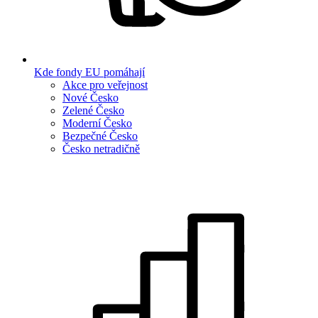
Kde fondy EU pomáhají
Akce pro veřejnost
Nové Česko
Zelené Česko
Moderní Česko
Bezpečné Česko
Česko netradičně