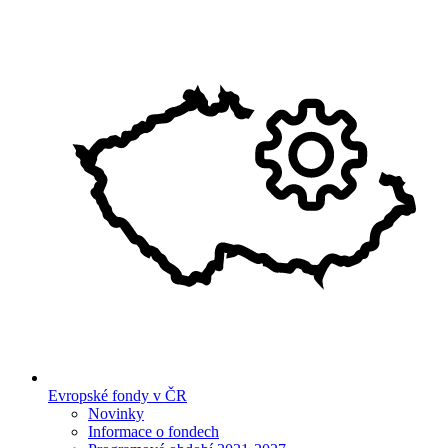
Evropské fondy v ČR
Novinky
Informace o fondech