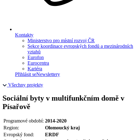
Kontakty
Ministerstvo pro místní rozvoj ČR
Sekce koordinace evropských fondů a mezinárodních
vztahů
Eurofon
Eurocentra
Kariéra
Přihlásit se
Newslettery
Všechny projekty
Sociální byty v multifunkčním domě v
Písařově
Programové období:
2014-2020
Region:
Olomoucký kraj
Evropský fond:
ERDF