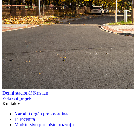
Denní stacionář Kristián
Zobrazit projekt
Kontakty
Národní orgán pro koordinaci
Eurocentra
Ministerstvo pro místní rozvoj
