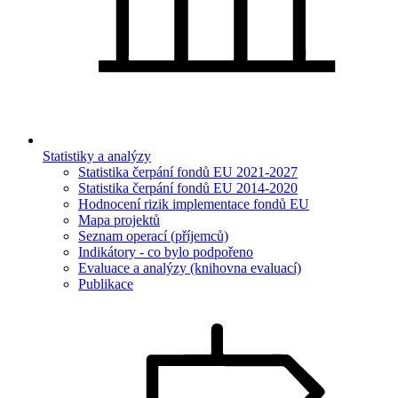
Statistiky a analýzy
Statistika čerpání fondů EU 2021-2027
Statistika čerpání fondů EU 2014-2020
Hodnocení rizik implementace fondů EU
Mapa projektů
Seznam operací (příjemců)
Indikátory - co bylo podpořeno
Evaluace a analýzy (knihovna evaluací)
Publikace