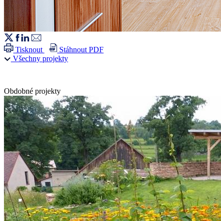
Tisknout
Stáhnout PDF
Všechny projekty
Obdobné projekty