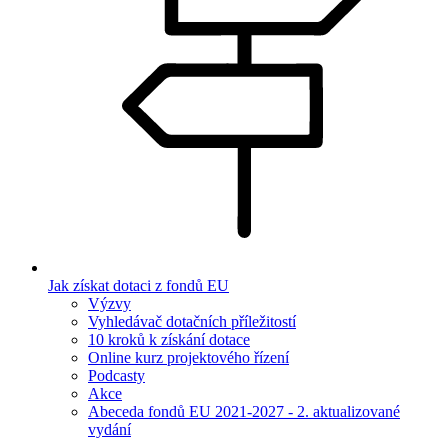
Jak získat dotaci z fondů EU
Výzvy
Vyhledávač dotačních příležitostí
10 kroků k získání dotace
Online kurz projektového řízení
Podcasty
Akce
Abeceda fondů EU 2021-2027 - 2. aktualizované
vydání