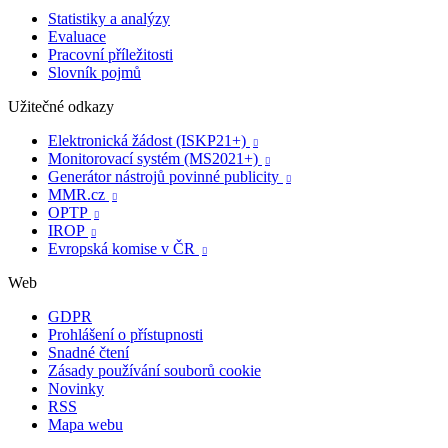
Statistiky a analýzy
Evaluace
Pracovní příležitosti
Slovník pojmů
Užitečné odkazy
Elektronická žádost (ISKP21+)

Monitorovací systém (MS2021+)

Generátor nástrojů povinné publicity

MMR.cz

OPTP

IROP

Evropská komise v ČR

Web
GDPR
Prohlášení o přístupnosti
Snadné čtení
Zásady používání souborů cookie
Novinky
RSS
Mapa webu