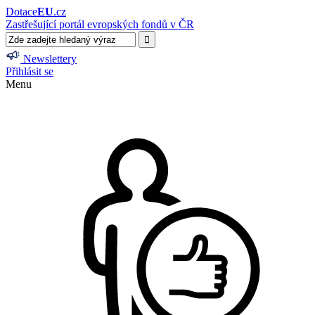
Dotace
EU
.cz
Zastřešující portál evropských fondů v ČR
Newslettery
Přihlásit se
Menu