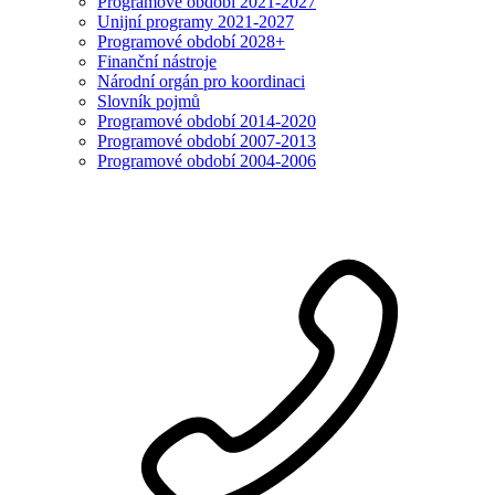
Programové období 2021-2027
Unijní programy 2021-2027
Programové období 2028+
Finanční nástroje
Národní orgán pro koordinaci
Slovník pojmů
Programové období 2014-2020
Programové období 2007-2013
Programové období 2004-2006