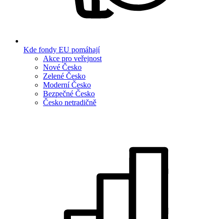
Kde fondy EU pomáhají
Akce pro veřejnost
Nové Česko
Zelené Česko
Moderní Česko
Bezpečné Česko
Česko netradičně