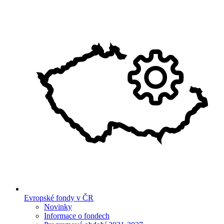
Evropské fondy v ČR
Novinky
Informace o fondech