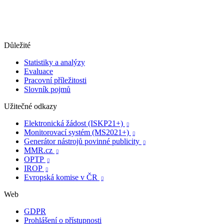
Důležité
Statistiky a analýzy
Evaluace
Pracovní příležitosti
Slovník pojmů
Užitečné odkazy
Elektronická žádost (ISKP21+)

Monitorovací systém (MS2021+)

Generátor nástrojů povinné publicity

MMR.cz

OPTP

IROP

Evropská komise v ČR

Web
GDPR
Prohlášení o přístupnosti