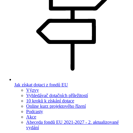
Jak získat dotaci z fondů EU
Výzvy
Vyhledávač dotačních příležitostí
10 kroků k získání dotace
Online kurz projektového řízení
Podcasty
Akce
Abeceda fondů EU 2021-2027 - 2. aktualizované
vydání