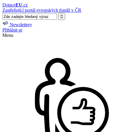
Dotace
EU
.cz
Zastřešující portál evropských fondů v ČR
Newslettery
Přihlásit se
Menu