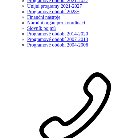
Programové období 2021-2027
Unijní programy 2021-2027
Programové období 2028+
Finanční nástroje
Národní orgán pro koordinaci
Slovník pojmů
Programové období 2014-2020
Programové období 2007-2013
Programové období 2004-2006