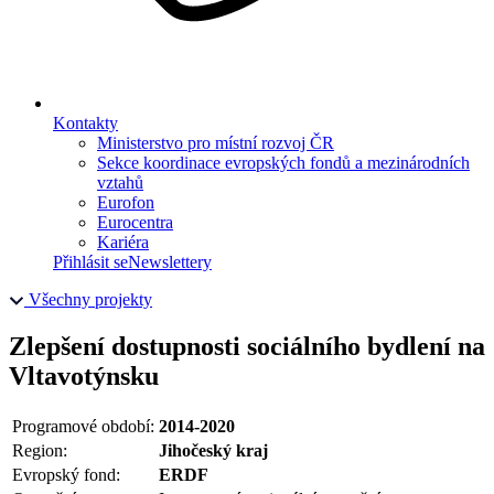
Kontakty
Ministerstvo pro místní rozvoj ČR
Sekce koordinace evropských fondů a mezinárodních
vztahů
Eurofon
Eurocentra
Kariéra
Přihlásit se
Newslettery
Všechny projekty
Zlepšení dostupnosti sociálního bydlení na
Vltavotýnsku
Programové období:
2014-2020
Region:
Jihočeský kraj
Evropský fond:
ERDF