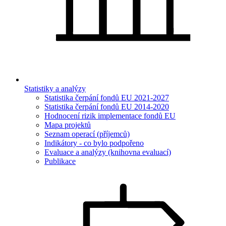
Statistiky a analýzy
Statistika čerpání fondů EU 2021-2027
Statistika čerpání fondů EU 2014-2020
Hodnocení rizik implementace fondů EU
Mapa projektů
Seznam operací (příjemců)
Indikátory - co bylo podpořeno
Evaluace a analýzy (knihovna evaluací)
Publikace