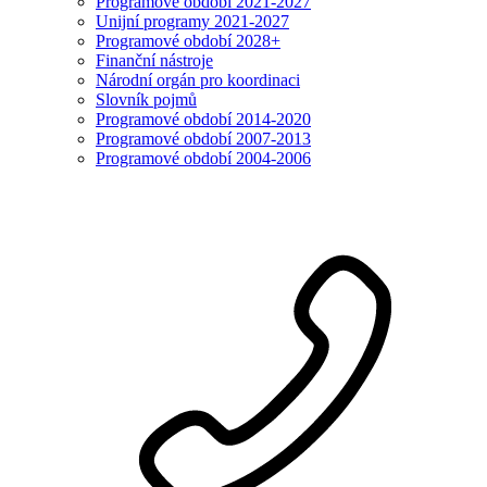
Programové období 2021-2027
Unijní programy 2021-2027
Programové období 2028+
Finanční nástroje
Národní orgán pro koordinaci
Slovník pojmů
Programové období 2014-2020
Programové období 2007-2013
Programové období 2004-2006