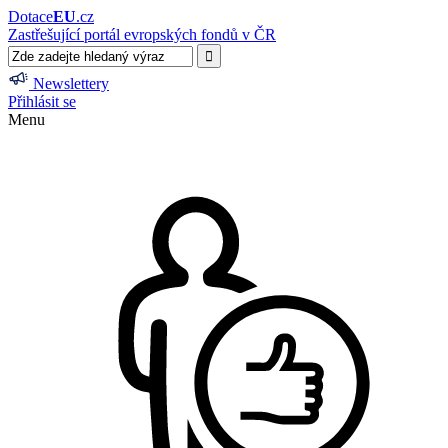
Dotace
EU
.cz
Zastřešující portál evropských fondů v ČR
Newslettery
Přihlásit se
Menu