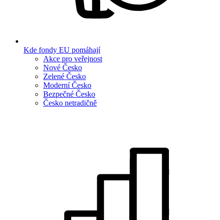
Kde fondy EU pomáhají
Akce pro veřejnost
Nové Česko
Zelené Česko
Moderní Česko
Bezpečné Česko
Česko netradičně