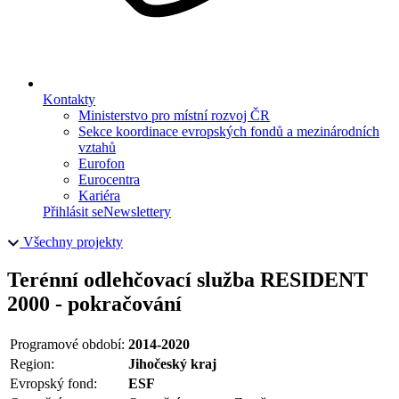
Kontakty
Ministerstvo pro místní rozvoj ČR
Sekce koordinace evropských fondů a mezinárodních
vztahů
Eurofon
Eurocentra
Kariéra
Přihlásit se
Newslettery
Všechny projekty
Terénní odlehčovací služba RESIDENT
2000 - pokračování
Programové období:
2014-2020
Region:
Jihočeský kraj
Evropský fond:
ESF