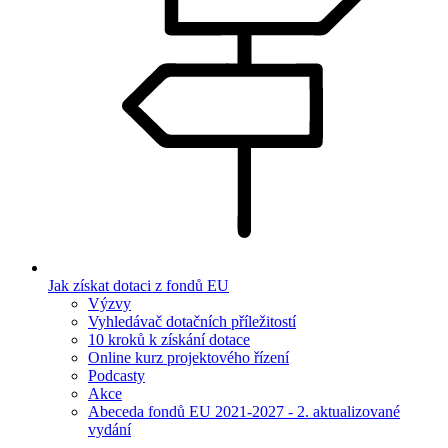
Jak získat dotaci z fondů EU
Výzvy
Vyhledávač dotačních příležitostí
10 kroků k získání dotace
Online kurz projektového řízení
Podcasty
Akce
Abeceda fondů EU 2021-2027 - 2. aktualizované
vydání