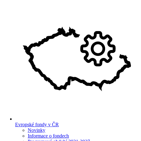
Evropské fondy v ČR
Novinky
Informace o fondech