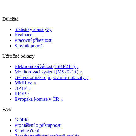
Důležité
Statistiky a analýzy
Evaluace
Pracovní příležitosti
Slovník pojmů
Užitečné odkazy
Elektronická žádost (ISKP21+)

Monitorovací systém (MS2021+)

Generátor nástrojů povinné publicity

MMR.cz

OPTP

IROP

Evropská komise v ČR

Web
GDPR
Prohlášení o přístupnosti
Snadné čtení