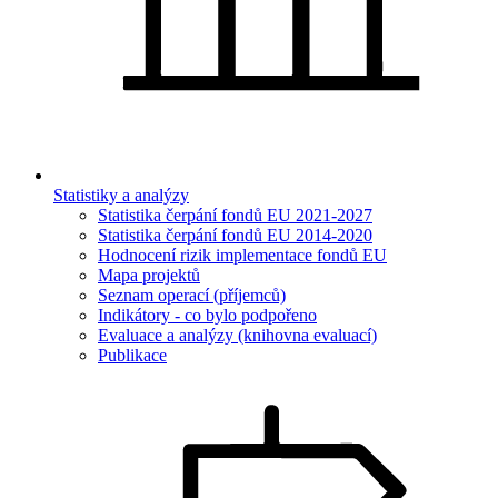
Statistiky a analýzy
Statistika čerpání fondů EU 2021-2027
Statistika čerpání fondů EU 2014-2020
Hodnocení rizik implementace fondů EU
Mapa projektů
Seznam operací (příjemců)
Indikátory - co bylo podpořeno
Evaluace a analýzy (knihovna evaluací)
Publikace