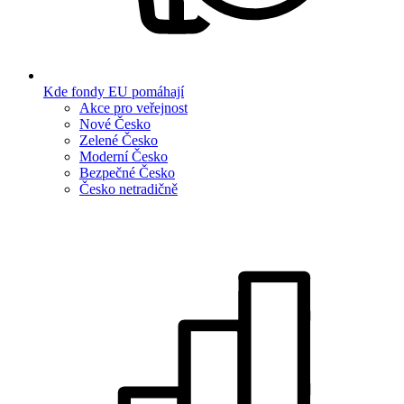
Kde fondy EU pomáhají
Akce pro veřejnost
Nové Česko
Zelené Česko
Moderní Česko
Bezpečné Česko
Česko netradičně