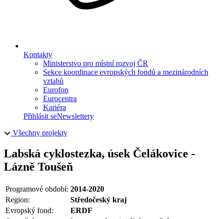
Kontakty
Ministerstvo pro místní rozvoj ČR
Sekce koordinace evropských fondů a mezinárodních
vztahů
Eurofon
Eurocentra
Kariéra
Přihlásit se
Newslettery
Všechny projekty
Labská cyklostezka, úsek Čelákovice -
Lázně Toušeň
Programové období:
2014-2020
Region:
Středočeský kraj
Evropský fond:
ERDF