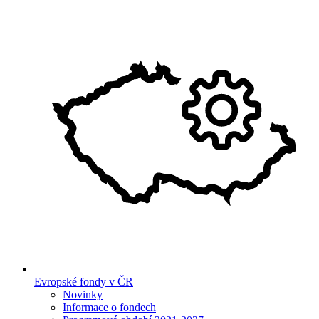
Evropské fondy v ČR
Novinky
Informace o fondech