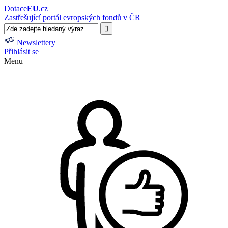
Dotace
EU
.cz
Zastřešující portál evropských fondů v ČR
Newslettery
Přihlásit se
Menu