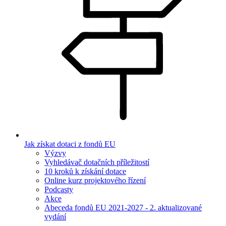
Jak získat dotaci z fondů EU
Výzvy
Vyhledávač dotačních příležitostí
10 kroků k získání dotace
Online kurz projektového řízení
Podcasty
Akce
Abeceda fondů EU 2021-2027 - 2. aktualizované
vydání