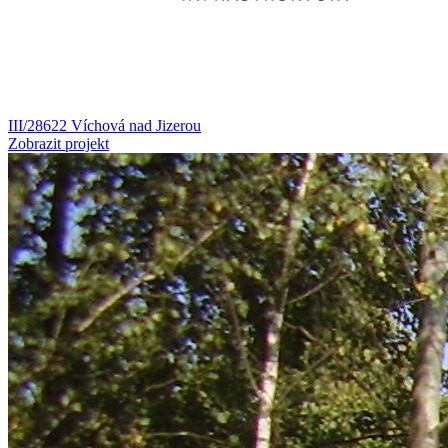
III/28622 Víchová nad Jizerou
Zobrazit projekt