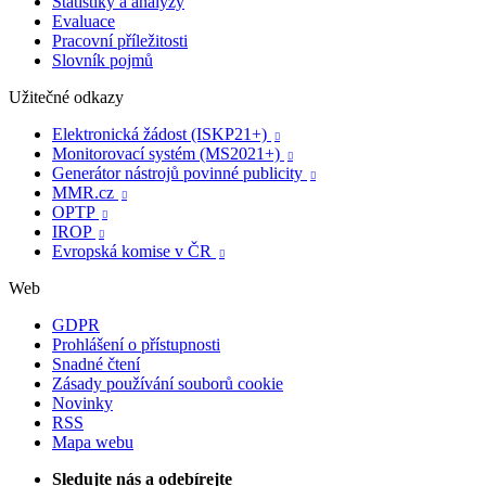
Statistiky a analýzy
Evaluace
Pracovní příležitosti
Slovník pojmů
Užitečné odkazy
Elektronická žádost (ISKP21+)

Monitorovací systém (MS2021+)

Generátor nástrojů povinné publicity

MMR.cz

OPTP

IROP

Evropská komise v ČR

Web
GDPR
Prohlášení o přístupnosti
Snadné čtení
Zásady používání souborů cookie
Novinky
RSS
Mapa webu
Sledujte nás a odebírejte