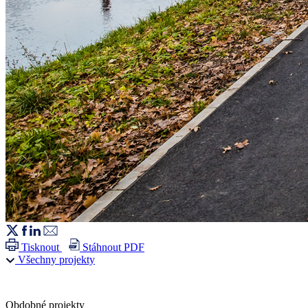
Tisknout
Stáhnout PDF
Všechny projekty
Obdobné projekty