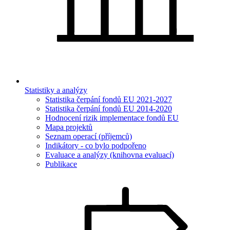
Statistiky a analýzy
Statistika čerpání fondů EU 2021-2027
Statistika čerpání fondů EU 2014-2020
Hodnocení rizik implementace fondů EU
Mapa projektů
Seznam operací (příjemců)
Indikátory - co bylo podpořeno
Evaluace a analýzy (knihovna evaluací)
Publikace