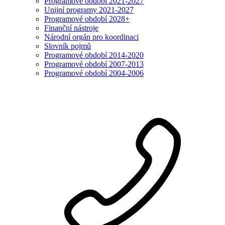
Programové období 2021-2027
Unijní programy 2021-2027
Programové období 2028+
Finanční nástroje
Národní orgán pro koordinaci
Slovník pojmů
Programové období 2014-2020
Programové období 2007-2013
Programové období 2004-2006